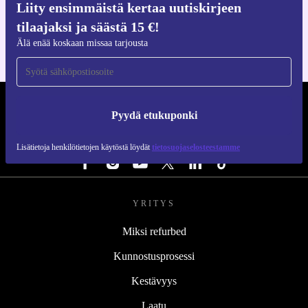
Liity ensimmäistä kertaa uutiskirjeen
iOS:lle ja Androidille
tilaajaksi ja säästä 15 €!
Älä enää koskaan missaa tarjousta
REFURBED SUOMI - RETHINK NEW.
Pyydä etukuponki
SEURAA MEITÄ
Lisätietoja henkilötietojen käytöstä löydät
tietosuojaselosteestamme
YRITYS
Miksi refurbed
Kunnostusprosessi
Kestävyys
Laatu