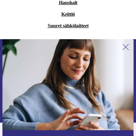
Haushalt
Keittiö
Suuret sähkölaitteet
Liity ensimmäistä kertaa uutiskirjeen
tilaajaksi ja säästä 15 €!
Älä missaa enää yhtäkään tarjousta.
Pyydä etukuponki
Lisätietoja henkilötietojen käytöstä löydät
tietosuojaselosteestamme
.
Hanki refurbed-sovellus