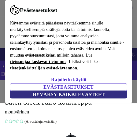
Lataa sovellus
Lataa
Evästeasetukset
Käytä refurbed-palvelua nopeasti ja helposti
Käytämme evästeitä pääasiassa näyttääksemme sinulle
merkityksellisempiä sisältöjä. Jotta tämä toimisi kunnolla,
pyydämme suostumustasi, jotta voimme analysoida
selainkäyttäytymistäsi ja personoida sisältöä ja mainontaa sinulle -
ensimmäisen ja kolmannen osapuolen evästeiden avulla. Voit
Matkapuhelimet ja älypuhelimet
Kannettavat tietokoneet
Tabletit
Älyk
muuttaa
evästeasetuksiasi
milloin tahansa. Lue
tietosuojaa koskevat tietomme
. Lisäksi voit lukea
📱 Säästä 5 % LISÄÄ iPhoneista – Koodi: IPHONEDEAL –
tietojenkäsittelijän evästekäytännön
.
Ehdot ja säännöt
Rajoitettu käyttö
EVÄSTEASETUKSET
Koti
Vauvat ja lapset
HYVÄKSY KAIKKI EVÄSTEET
Satch Sleek Karo koulureppu
monivärinen
(Arvosteluja kerätään)