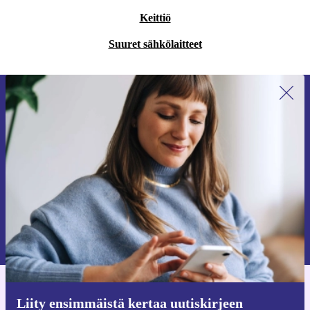
Keittiö
Suuret sähkölaitteet
Liity ensimmäistä kertaa uutiskirjeen
tilaajaksi ja säästä 15 €!
Älä missaa enää yhtäkään tarjousta.
Pyydä etukuponki
Lisätietoja henkilötietojen käytöstä löydät
tietosuojaselosteestamme
.
Hanki refurbed-sovellus
Liity ensimmäistä kertaa uutiskirjeen