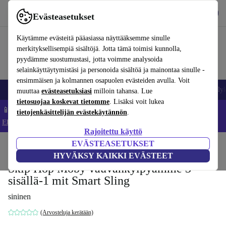
Lataa sovellus
Lataa
Evästeasetukset
Käytä refurbed-palvelua nopeasti ja helposti
Käytämme evästeitä pääasiassa näyttääksemme sinulle
merkityksellisempiä sisältöjä. Jotta tämä toimisi kunnolla,
pyydämme suostumustasi, jotta voimme analysoida
selainkäyttäytymistäsi ja personoida sisältöä ja mainontaa sinulle -
ensimmäisen ja kolmannen osapuolen evästeiden avulla. Voit
Matkapuhelimet ja älypuhelimet
Kannettavat tietokoneet
Tabletit
Älyk
muuttaa
evästeasetuksiasi
milloin tahansa. Lue
tietosuojaa koskevat tietomme
. Lisäksi voit lukea
📱 Säästä 5 % LISÄÄ iPhoneista – Koodi: IPHONEDEAL –
tietojenkäsittelijän evästekäytännön
.
Ehdot ja säännöt
Rajoitettu käyttö
EVÄSTEASETUKSET
Koti
Vauvat ja lapset
Potat ja pesut
Kylpyistuimet
HYVÄKSY KAIKKI EVÄSTEET
Skip Hop Moby vauvankylpyamme 3-
sisällä-1 mit Smart Sling
sininen
(Arvosteluja kerätään)