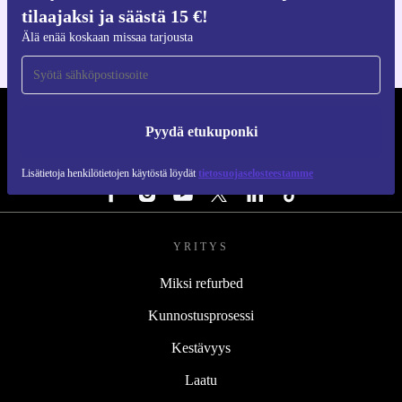
iOS:lle ja Androidille
tilaajaksi ja säästä 15 €!
Älä enää koskaan missaa tarjousta
REFURBED SUOMI - RETHINK NEW.
Pyydä etukuponki
SEURAA MEITÄ
Lisätietoja henkilötietojen käytöstä löydät
tietosuojaselosteestamme
YRITYS
Miksi refurbed
Kunnostusprosessi
Kestävyys
Laatu