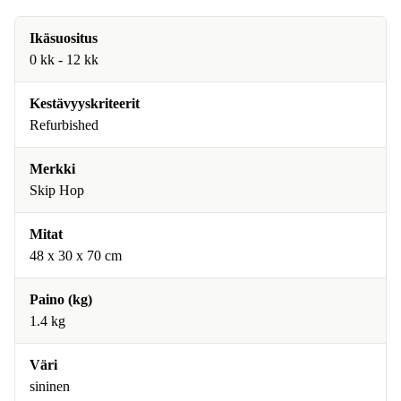
Ikäsuositus
0 kk - 12 kk
Kestävyyskriteerit
Refurbished
Merkki
Skip Hop
Mitat
48 x 30 x 70 cm
Paino (kg)
1.4 kg
Väri
sininen