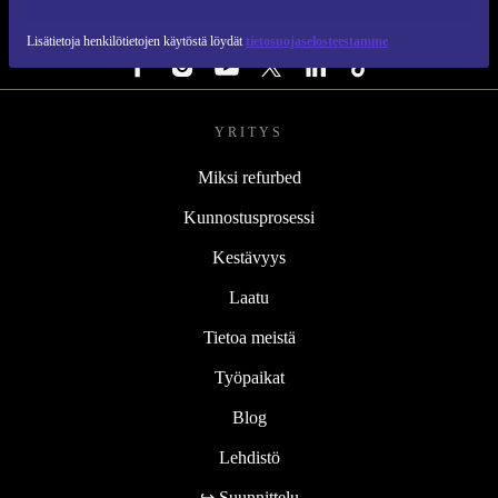
SEURAA MEITÄ
Lisätietoja henkilötietojen käytöstä löydät
tietosuojaselosteestamme
YRITYS
Miksi refurbed
Kunnostusprosessi
Kestävyys
Laatu
Tietoa meistä
Työpaikat
Blog
Lehdistö
↪ Suunnittelu