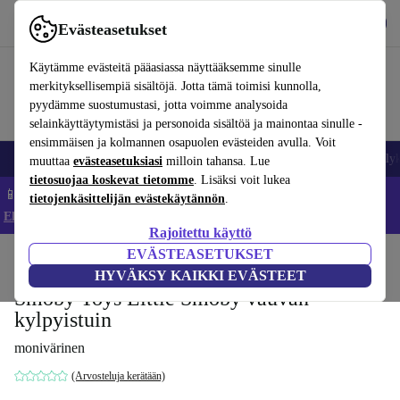
Lataa sovellus
Lataa
Evästeasetukset
Käytä refurbed-palvelua nopeasti ja helposti
Käytämme evästeitä pääasiassa näyttääksemme sinulle
merkityksellisempiä sisältöjä. Jotta tämä toimisi kunnolla,
pyydämme suostumustasi, jotta voimme analysoida
selainkäyttäytymistäsi ja personoida sisältöä ja mainontaa sinulle -
ensimmäisen ja kolmannen osapuolen evästeiden avulla. Voit
Matkapuhelimet ja älypuhelimet
Kannettavat tietokoneet
Tabletit
Älyk
muuttaa
evästeasetuksiasi
milloin tahansa. Lue
tietosuojaa koskevat tietomme
. Lisäksi voit lukea
📱 Säästä 5 % LISÄÄ iPhoneista – Koodi: IPHONEDEAL –
tietojenkäsittelijän evästekäytännön
.
Ehdot ja säännöt
Rajoitettu käyttö
EVÄSTEASETUKSET
Koti
Vauvat ja lapset
Potat ja pesut
Kylpyistuimet
HYVÄKSY KAIKKI EVÄSTEET
Smoby Toys Little Smoby vauvan
kylpyistuin
monivärinen
(Arvosteluja kerätään)