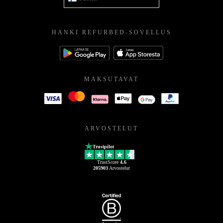
HANKI REFURBED-SOVELLUS
MAKSUTAVAT
ARVOSTELUT
Trustpilot
TrustScore
4.6
205903
Arvostelut