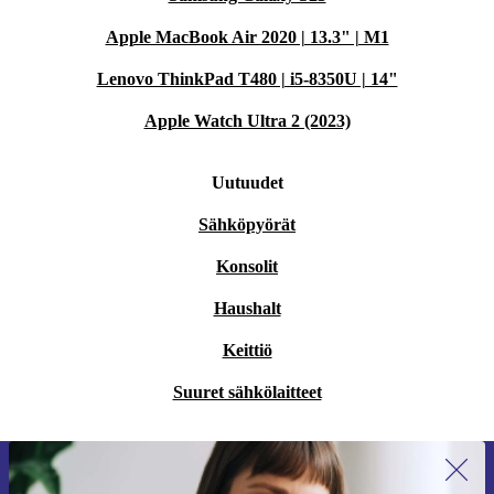
Apple MacBook Air 2020 | 13.3" | M1
Lenovo ThinkPad T480 | i5-8350U | 14"
Apple Watch Ultra 2 (2023)
Uutuudet
Sähköpyörät
Konsolit
Haushalt
Keittiö
Suuret sähkölaitteet
Liity ensimmäistä kertaa uutiskirjeen