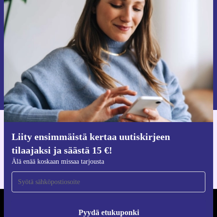
tilaajaksi ja säästä 15 €!
Älä missaa enää yhtäkään tarjousta.
Pyydä etukuponki
Lisätietoja henkilötietojen käytöstä löydät
tietosuojaselosteestamme
.
Hanki refurbed-sovellus
Liity ensimmäistä kertaa uutiskirjeen
iOS:lle ja Androidille
tilaajaksi ja säästä 15 €!
Älä enää koskaan missaa tarjousta
REFURBED SUOMI - RETHINK NEW.
Pyydä etukuponki