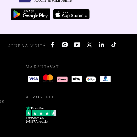
iOS:lle ja Androidille
SEURAA MEITÄ
MAKSUTAVAT
ARVOSTELUT
US
Trustpilot
TrustScore
4.6
205897
Arvostelut