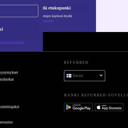
Pyydä etukuponki
Lisätietoja henkilötietojen käytöstä löydät
tietosuojaselosteestamme
.
ki
jaselosteestamme
REFURBED
 kysymykset
Suomi
toluokat
HANKI REFURBED-SOVELL
oimittajaksi
eruutus