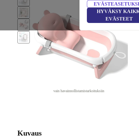
EVÄSTEASETUKS
HYVÄKSY KAIKK
EVÄSTEET
vain havainnollistamistarkoituksiin
Kuvaus