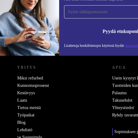
tilaajaksi ja säästä 15 €!
Älä missaa enää yhtäkään tarjousta.
Pyydä etukupon
Lisätietoja henkilötietojen käytöstä löydät
tietosuo
REFURBED SUOMI - RETHINK NEW.
YRITYS
APUA
Miksi refurbed
Usein kysytyt
Kunnostusprosessi
Tuotteiden kun
Kestävyys
Palautus
Laatu
Takuuehdot
Tietoa meistä
Yhteystiedot
Työpaikat
Ryhdy tavarant
Blog
Lehdistö
Sopimuksen p
↪ Suunnittelu