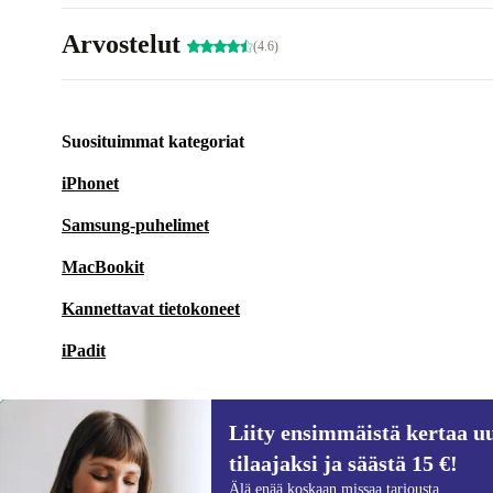
Arvostelut
(4.6)
Suosituimmat kategoriat
iPhonet
Samsung-puhelimet
MacBookit
Kannettavat tietokoneet
iPadit
Liity ensimmäistä kertaa uu
tilaajaksi ja säästä 15 €!
Liity ensimmäistä kertaa uutiskirjeen
Älä enää koskaan missaa tarjousta