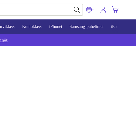
arvikkeet
Kuulokkeet
iPhonet
Samsung-puhelimet
iPadit
Mac
nnöt