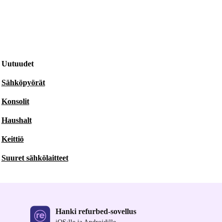
Uutuudet
Sähköpyörät
Konsolit
Haushalt
Keittiö
Suuret sähkölaitteet
Hanki refurbed-sovellus