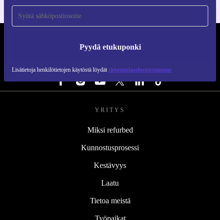
REFURBED SUOMI - RETHINK NEW.
Pyydä etukuponki
SEURAA MEITÄ
Lisätietoja henkilötietojen käytöstä löydät
tietosuojaselosteestamme
YRITYS
Miksi refurbed
Kunnostusprosessi
Kestävyys
Laatu
Tietoa meistä
Työpaikat