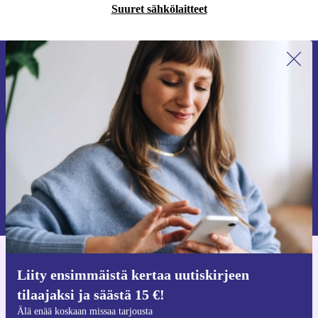
Suuret sähkölaitteet
Liity ensimmäistä kertaa uutiskirjeen
tilaajaksi ja säästä 15 €!
Älä missaa enää yhtäkään tarjousta.
Pyydä etukuponki
Lisätietoja henkilötietojen käytöstä löydät
tietosuojaselosteestamme
.
Hanki refurbed-sovellus
Liity ensimmäistä kertaa uutiskirjeen
iOS:lle ja Androidille
tilaajaksi ja säästä 15 €!
Älä enää koskaan missaa tarjousta