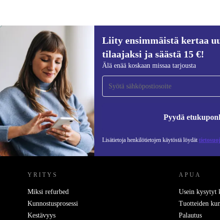
Liity ensimmäistä kertaa uu
29,80 €
31,46 €
(-5%)
tilaajaksi ja säästä 15 €!
Liity ensimmäistä kertaa uutiskirjeen
Älä enää koskaan missaa tarjousta
tilaajaksi ja säästä 15 €!
Älä missaa enää yhtäkään tarjousta.
Pyydä etukupon
Lisätietoja henkilötietojen käytöstä löydät
tietosuo
REFURBED SUOMI - RETHINK NEW.
YRITYS
APUA
Miksi refurbed
Usein kysytyt
Kunnostusprosessi
Tuotteiden kun
Kestävyys
Palautus