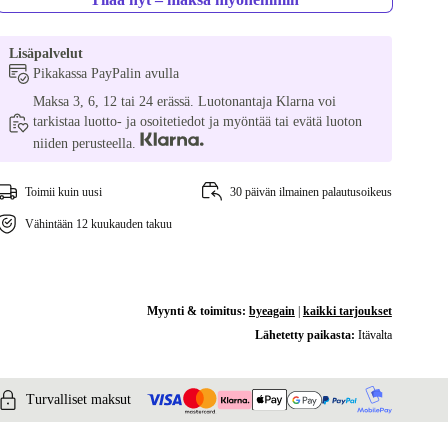
Lisäpalvelut
Pikakassa PayPalin avulla
Maksa 3, 6, 12 tai 24 erässä. Luotonantaja Klarna voi
tarkistaa luotto- ja osoitetiedot ja myöntää tai evätä luoton
niiden perusteella.
Toimii kuin uusi
30 päivän ilmainen palautusoikeus
Vähintään 12 kuukauden takuu
Myynti & toimitus:
byeagain
|
kaikki tarjoukset
Lähetetty paikasta:
Itävalta
Turvalliset maksut