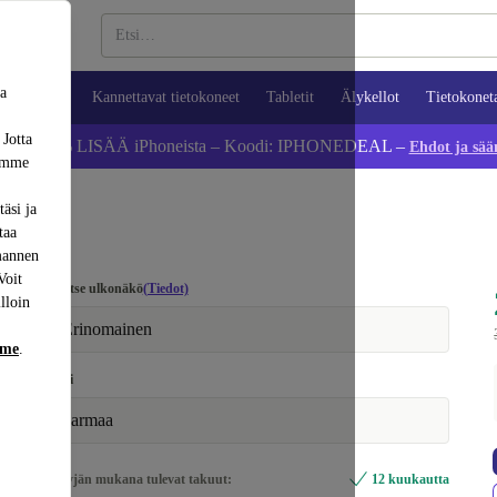
sa
ypuhelimet
Kannettavat tietokoneet
Tabletit
Älykellot
Tietokonet
 Jotta
Säästä 5 % LISÄÄ iPhoneista – Koodi: IPHONEDEAL –
Ehdot ja sää
dämme
äsi ja
taa
mannen
Voit
Valitse ulkonäkö
(Tiedot)
lloin
Erinomainen
mme
.
Väri
harmaa
Myyjän mukana tulevat takuut:
12 kuukautta