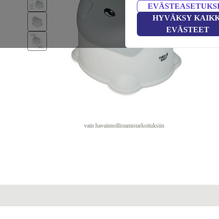
EVÄSTEASETUKS
HYVÄKSY KAIKK
EVÄSTEET
vain havainnollistamistarkoituksiin