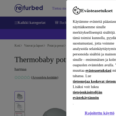
Tietoa meistä
Myy
Apua
Evästeasetukset
Käytämme evästeitä pääasias
Kaikki kategoriat
🎒 Back to school
Matkapuhelimet ja äl
näyttääksemme sinulle
merkityksellisempiä sisältöjä.
📱 
tämä toimisi kunnolla, pyy
suostumustasi, jotta voimme
Koti
Vauvat ja lapset
Potat ja pesut
Potat
analysoida selainkäyttäytymist
personoida sisältöä ja mainon
Thermobaby potta
sinulle - ensimmäisen ja kol
osapuolen evästeiden avulla. 
harmaa
muuttaa
evästeasetuksiasi
mi
tahansa. Lue
(Arvosteluja kerätään)
tietosuojaa koskevat tieto
Lisäksi voit lukea
tietojenkäsittelijän
evästekäytännön
.
Rajoitettu käyttö