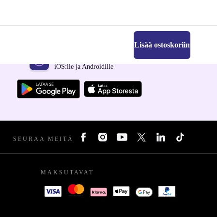
Lisää ostoskoriin
Hanki refurbed-sovellus
iOS:lle ja Androidille
SEURAA MEITÄ
MAKSUTAVAT