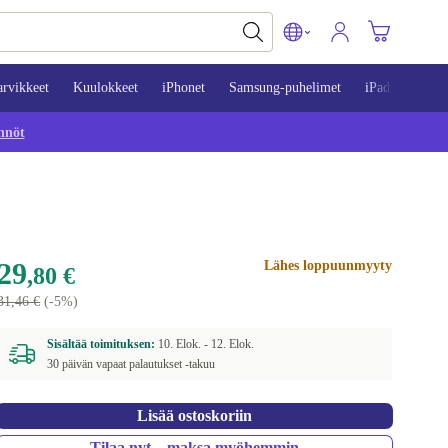
arvikkeet
Kuulokkeet
iPhonet
Samsung-puhelimet
iPadit
Mac
nnöt
29
Lähes loppuunmyyty
,80 €
31,46 €
(-5%)
Sisältää toimituksen:
10. Elok. -
12. Elok.
30 päivän vapaat palautukset -takuu
Lisää ostoskoriin
Tilaa nyt – maksa myöhemmin