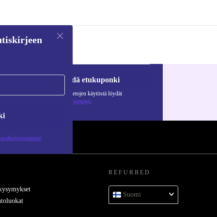
tiskirjeen
Pyydä etukuponki
Lisätietoja henkilötietojen käytöstä löydät
tietosuojaselosteestamme
.
ki
jaselosteestamme
REFURBED
 kysymykset
Suomi
toluokat