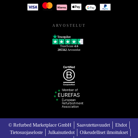
ARVOSTELUT
Trustpilot
TrustScore
4.6
205562
Arvostelut
© Refurbed Marketplace GmbH
Saavutettavuudet
Ehdot
Tietosuojaseloste
Julkaisutiedot
Oikeudelliset ilmoitukset