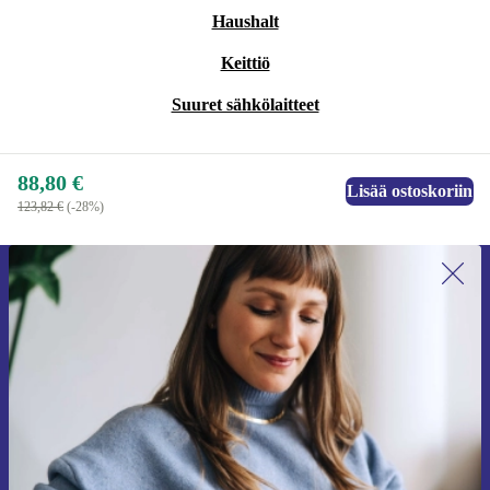
Haushalt
Keittiö
Suuret sähkölaitteet
88,80 €
Lisää ostoskoriin
123,82 €
(-28%)
Liity ensimmäistä kertaa uutiskirjeen
tilaajaksi ja säästä 15 €!
Älä missaa enää yhtäkään tarjousta.
Pyydä etukuponki