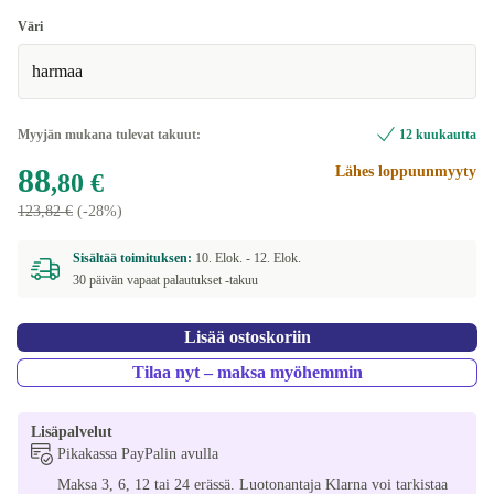
Hyvä
Väri
harmaa
Erittäin hyvä
+5 €
Myyjän mukana tulevat takuut:
12 kuukautta
88
Lähes loppuunmyyty
,80 €
123,82 €
(-28%)
Sisältää toimituksen:
10. Elok. -
12. Elok.
30 päivän vapaat palautukset -takuu
Lisää ostoskoriin
Tilaa nyt – maksa myöhemmin
Lisäpalvelut
Pikakassa PayPalin avulla
Maksa 3, 6, 12 tai 24 erässä. Luotonantaja Klarna voi tarkistaa