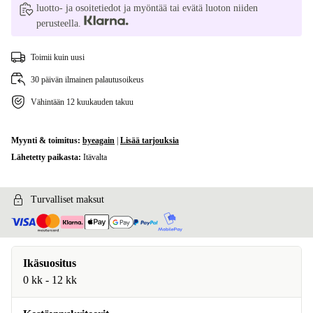
luotto- ja osoitetiedot ja myöntää tai evätä luoton niiden
perusteella.
Toimii kuin uusi
30 päivän ilmainen palautusoikeus
Vähintään 12 kuukauden takuu
Myynti & toimitus:
byeagain
|
Lisää tarjouksia
Lähetetty paikasta:
Itävalta
Turvalliset maksut
Ikäsuositus
0 kk - 12 kk