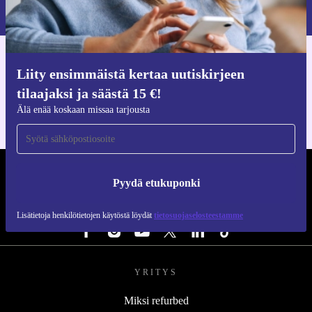
Lisätietoja henkilötietojen käytöstä löydät
tietosuojaselosteestamme
.
Hanki refurbed-sovellus
Liity ensimmäistä kertaa uutiskirjeen
iOS:lle ja Androidille
tilaajaksi ja säästä 15 €!
Älä enää koskaan missaa tarjousta
REFURBED SUOMI - RETHINK NEW.
Pyydä etukuponki
SEURAA MEITÄ
Lisätietoja henkilötietojen käytöstä löydät
tietosuojaselosteestamme
YRITYS
Miksi refurbed