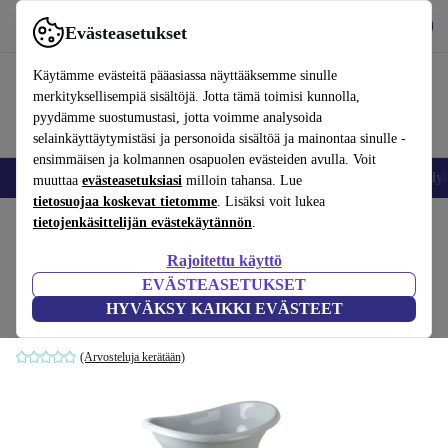
Lataa sovellus
Lataa
Evästeasetukset
Käytä refurbed-palvelua nopeasti ja helposti
Käytämme evästeitä pääasiassa näyttääksemme sinulle
merkityksellisempiä sisältöjä. Jotta tämä toimisi kunnolla,
pyydämme suostumustasi, jotta voimme analysoida
selainkäyttäytymistäsi ja personoida sisältöä ja mainontaa sinulle -
ensimmäisen ja kolmannen osapuolen evästeiden avulla. Voit
Matkapuhelimet ja älypuhelimet
Kannettavat tietokoneet
Tabletit
Älyk
muuttaa
evästeasetuksiasi
milloin tahansa. Lue
tietosuojaa koskevat tietomme
. Lisäksi voit lukea
Koti
tietojenkäsittelijän evästekäytännön
Vauvat ja lapset
Potat ja pesut
.
Rajoitettu käyttö
Thermobaby Vasco 7-sisällä-1
EVÄSTEASETUKSET
Babybadeset
88
,80 €
HYVÄKSY KAIKKI EVÄSTEET
123,82 €
harmaa
(Arvosteluja kerätään)