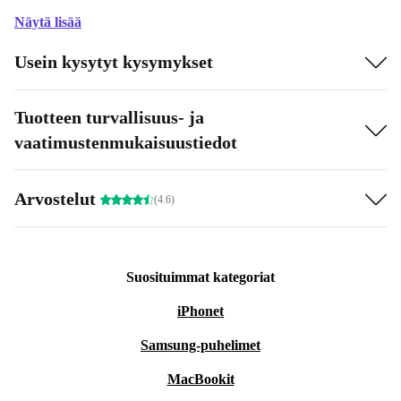
Näytä lisää
Usein kysytyt kysymykset
Tuotteen turvallisuus- ja
vaatimustenmukaisuustiedot
Arvostelut
(4.6)
Suosituimmat kategoriat
iPhonet
Samsung-puhelimet
MacBookit