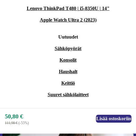
Lenovo ThinkPad T480 | i5-8350U | 14"
Apple Watch Ultra 2 (2023)
Uutuudet
Sähköpyörät
Konsolit
Haushalt
Keittiö
Suuret sähkölaitteet
50,80 €
Lisää ostoskoriin
111,98 €
(-55%)