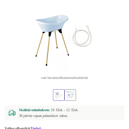
vain havainnollistamistarkoituksiin
Sisältää toimituksen:
10. Elok. -
12. Elok.
30 päivän vapaat palautukset -takuu
Valitse ulkonäkö
(Tiedot)