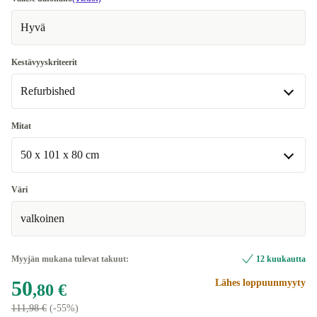
Hyvä
Kestävyyskriteerit
Refurbished
Refurbished
Mitat
Saatavilla muissa konfiguraatioissa
50 x 101 x 80 cm
Ylijäämä | 50 x 27 x 80 cm
+39 €
50 x 101 x 80 cm
Väri
Saatavilla muissa konfiguraatioissa
valkoinen
50 x 27 x 80 cm | Ylijäämä
+39 €
Myyjän mukana tulevat takuut:
12 kuukautta
50
Lähes loppuunmyyty
,80 €
111,98 €
(-55%)