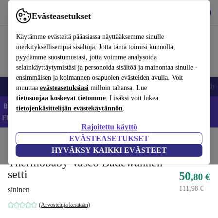
Lataa sovellus
Lataa
Evästeasetukset
Käytä refurbed-palvelua nopeasti ja helposti
Käytämme evästeitä pääasiassa näyttääksemme sinulle
merkityksellisempiä sisältöjä. Jotta tämä toimisi kunnolla,
pyydämme suostumustasi, jotta voimme analysoida
selainkäyttäytymistäsi ja personoida sisältöä ja mainontaa sinulle -
ensimmäisen ja kolmannen osapuolen evästeiden avulla. Voit
Matkapuhelimet ja älypuhelimet
Kannettavat tietokoneet
Tabletit
Älyk
muuttaa
evästeasetuksiasi
milloin tahansa. Lue
tietosuojaa koskevat tietomme
. Lisäksi voit lukea
📱 Säästä 5 % LISÄÄ iPhoneista – Koodi: IPHONEDEAL –
tietojenkäsittelijän evästekäytännön
.
Ehdot ja säännöt
Rajoitettu käyttö
EVÄSTEASETUKSET
Koti
Vauvat ja lapset
Potat ja pesut
HYVÄKSY KAIKKI EVÄSTEET
Thermobaby Vasco Badewannen-
setti
50
,80 €
111,98 €
sininen
(Arvosteluja kerätään)