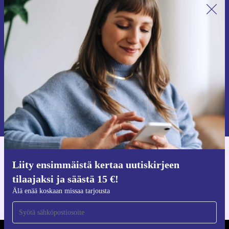
Liity ensimmäistä kertaa uutiskirjeen
tilaajaksi ja säästä 15 €!
Älä missaa enää yhtäkään tarjousta.
Pyydä etukuponki
Lisätietoja henkilötietojen käytöstä löydät
tietosuojaselosteestamme
.
Hanki refurbed-sovellus
Liity ensimmäistä kertaa uutiskirjeen
iOS:lle ja Androidille
tilaajaksi ja säästä 15 €!
Älä enää koskaan missaa tarjousta