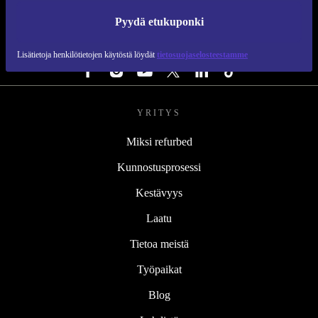
REFURBED SUOMI - RETHINK NEW.
Pyydä etukuponki
SEURAA MEITÄ
Lisätietoja henkilötietojen käytöstä löydät
tietosuojaselosteestamme
YRITYS
Miksi refurbed
Kunnostusprosessi
Kestävyys
Laatu
Tietoa meistä
Työpaikat
Blog