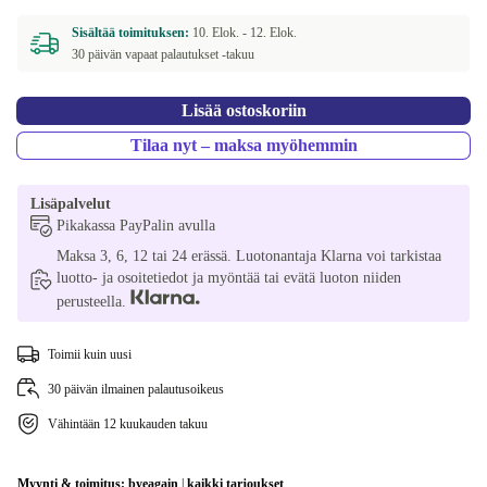
Sisältää toimituksen:
10. Elok. -
12. Elok.
30 päivän vapaat palautukset -takuu
Lisää ostoskoriin
Tilaa nyt – maksa myöhemmin
Lisäpalvelut
Pikakassa PayPalin avulla
Maksa 3, 6, 12 tai 24 erässä. Luotonantaja Klarna voi tarkistaa
luotto- ja osoitetiedot ja myöntää tai evätä luoton niiden
perusteella.
Toimii kuin uusi
30 päivän ilmainen palautusoikeus
Vähintään 12 kuukauden takuu
Myynti & toimitus:
byeagain
|
kaikki tarjoukset