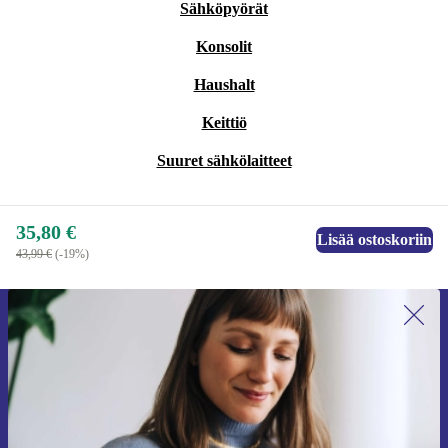
Sähköpyörät
Konsolit
Haushalt
Keittiö
Suuret sähkölaitteet
35,80 €
Lisää ostoskoriin
43,99 €
(-19%)
Liity ensimmäistä kertaa uutiskirjeen
tilaajaksi ja säästä 15 €!
Älä missaa enää yhtäkään tarjousta.