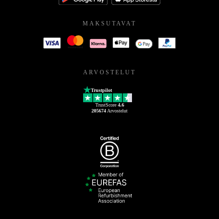
MAKSUTAVAT
ARVOSTELUT
Trustpilot
TrustScore
4.6
205674
Arvostelut