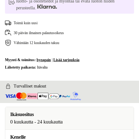
luotto- ja osoitetiedot ja myöntää tai evätä luoton niiden
perusteella.
Toimii kuin uusi
30 päivän ilmainen palautusoikeus
Vähintään 12 kuukauden takuu
Myynti & toimitus:
byeagain
|
Lisää tarjouksia
Lähetetty paikasta:
Itävalta
Turvalliset maksut
Ikäsuositus
0 kuukautta - 24 kuukautta
Kenelle