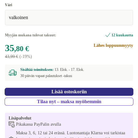
Väri
valkoinen
Myyjän mukana tulevat takuut:
12 kuukautta
35
Lähes loppuunmyyty
,80 €
43,99 €
(-19%)
Sisältää toimituksen:
13. Elok. -
17. Elok.
30 päivän vapaat palautukset -takuu
Lisää ostoskoriin
Tilaa nyt – maksa myöhemmin
Lisäpalvelut
Pikakassa PayPalin avulla
Maksa 3, 6, 12 tai 24 erässä. Luotonantaja Klarna voi tarkistaa