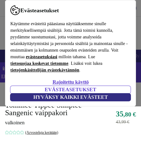
Lataa sovellus
Lataa
Evästeasetukset
Käytä refurbed-palvelua nopeasti ja helposti
Käytämme evästeitä pääasiassa näyttääksemme sinulle
merkityksellisempiä sisältöjä. Jotta tämä toimisi kunnolla,
pyydämme suostumustasi, jotta voimme analysoida
selainkäyttäytymistäsi ja personoida sisältöä ja mainontaa sinulle -
ensimmäisen ja kolmannen osapuolen evästeiden avulla. Voit
Matkapuhelimet ja älypuhelimet
Kannettavat tietokoneet
Tabletit
Älyk
muuttaa
evästeasetuksiasi
milloin tahansa. Lue
tietosuojaa koskevat tietomme
. Lisäksi voit lukea
📱 Säästä 5 % LISÄÄ iPhoneista – Koodi: IPHONEDEAL –
tietojenkäsittelijän evästekäytännön
.
Ehdot ja säännöt
Rajoitettu käyttö
EVÄSTEASETUKSET
Koti
Vauvat ja lapset
Potat ja pesut
Vaippa-ämpärit
HYVÄKSY KAIKKI EVÄSTEET
Tommee Tippee Simplee
Sangenic vaippakori
35
,80 €
43,99 €
valkoinen
(Arvosteluja kerätään)