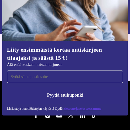
Pyydä etukuponki
Lisätietoja henkilötietojen käytöstä löydät
tietosuojaselosteestamme
.
Hanki refurbed-sovellus
Liity ensimmäistä kertaa uutiskirjeen
iOS:lle ja Androidille
tilaajaksi ja säästä 15 €!
Älä enää koskaan missaa tarjousta
REFURBED SUOMI - RETHINK NEW.
Pyydä etukuponki
SEURAA MEITÄ
Lisätietoja henkilötietojen käytöstä löydät
tietosuojaselosteestamme