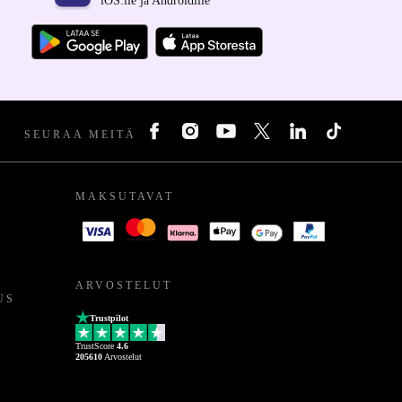
iOS:lle ja Androidille
SEURAA MEITÄ
MAKSUTAVAT
ARVOSTELUT
US
Trustpilot
TrustScore
4.6
205610
Arvostelut