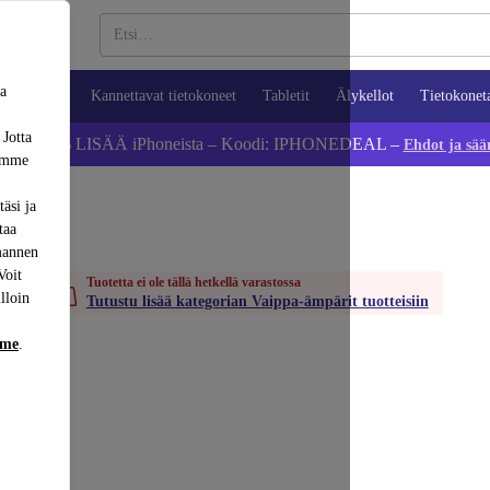
sa
ypuhelimet
Kannettavat tietokoneet
Tabletit
Älykellot
Tietokonet
 Jotta
Säästä 5 % LISÄÄ iPhoneista – Koodi: IPHONEDEAL –
Ehdot ja sää
dämme
äsi ja
taa
mannen
Voit
Tuotetta ei ole tällä hetkellä varastossa
lloin
Tutustu lisää kategorian Vaippa-ämpärit tuotteisiin
mme
.