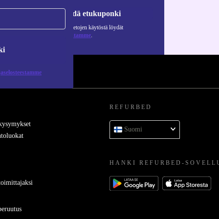
Pyydä etukuponki
Lisätietoja henkilötietojen käytöstä löydät
tietosuojaselosteestamme
.
ki
jaselosteestamme
REFURBED
 kysymykset
Suomi
toluokat
HANKI REFURBED-SOVELL
oimittajaksi
eruutus