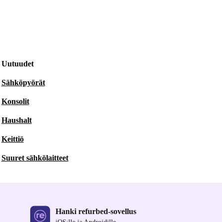
Uutuudet
Sähköpyörät
Konsolit
Haushalt
Keittiö
Suuret sähkölaitteet
Hanki refurbed-sovellus