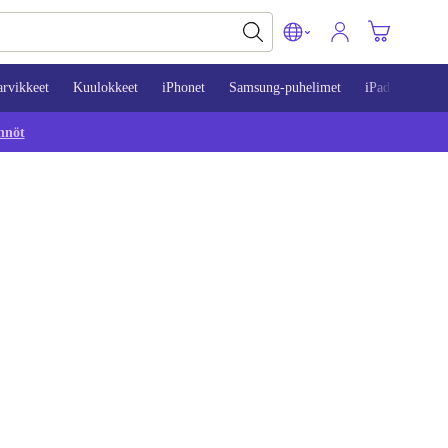
arvikkeet
Kuulokkeet
iPhonet
Samsung-puhelimet
iPadit
Mac
nnöt