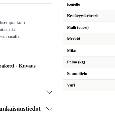
Kenelle
Kestävyyskriteerit
lisempia kuin
Malli (vuosi)
intään 12
vän sisällä
Merkki
Mitat
Paino (kg)
paketti - Kuvaus
Suunnittelu
Väri
mukaisuustiedot