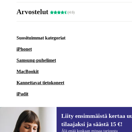
Arvostelut
(4.6)
Suosituimmat kategoriat
iPhonet
Samsung-puhelimet
MacBookit
Kannettavat tietokoneet
iPadit
Liity ensimmäistä kertaa uu
tilaajaksi ja säästä 15 €!
Liity ensimmäistä kertaa uutiskirjeen
Älä enää koskaan missaa tarjousta