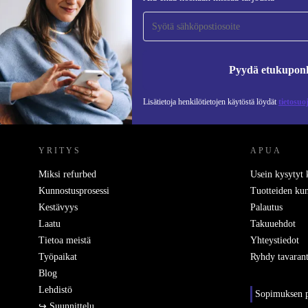
tilaajaksi ja säästä 15 €!
Älä missaa enää yhtäkään tarjousta.
Pyydä etukupon
Lisätietoja henkilötietojen käytöstä löydät
tietosuo
REFURBED SUOMI - RETHINK NEW.
YRITYS
APUA
Miksi refurbed
Usein kysytyt
Kunnostusprosessi
Tuotteiden kun
Kestävyys
Palautus
Laatu
Takuuehdot
Tietoa meistä
Yhteystiedot
Työpaikat
Ryhdy tavarant
Blog
Lehdistö
Sopimuksen p
↪ Suunnittelu