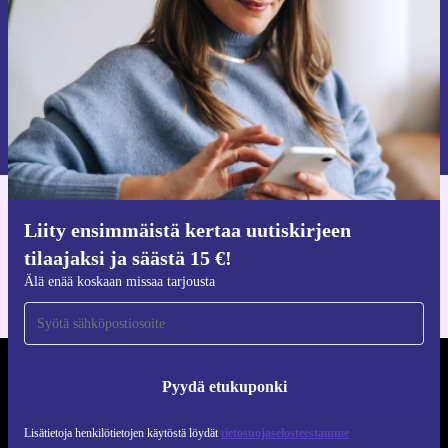
Pyydä etukuponki
Lisätietoja henkilötietojen käytöstä löydät
tietosuojaselosteestamme
.
Hanki refurbed-sovellus
Liity ensimmäistä kertaa uutiskirjeen
iOS:lle ja Androidille
tilaajaksi ja säästä 15 €!
Älä enää koskaan missaa tarjousta
REFURBED SUOMI - RETHINK NEW.
Pyydä etukuponki
SEURAA MEITÄ
Lisätietoja henkilötietojen käytöstä löydät
tietosuojaselosteestamme