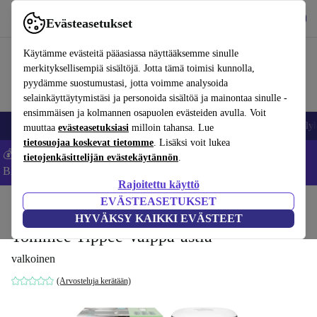
Lataa sovellus
Lataa
Evästeasetukset
Käytä refurbed-palvelua nopeasti ja helposti
Käytämme evästeitä pääasiassa näyttääksemme sinulle
merkityksellisempiä sisältöjä. Jotta tämä toimisi kunnolla,
pyydämme suostumustasi, jotta voimme analysoida
selainkäyttäytymistäsi ja personoida sisältöä ja mainontaa sinulle -
ensimmäisen ja kolmannen osapuolen evästeiden avulla. Voit
Matkapuhelimet ja älypuhelimet
Kannettavat tietokoneet
Tabletit
Älyk
muuttaa
evästeasetuksiasi
milloin tahansa. Lue
tietosuojaa koskevat tietomme
. Lisäksi voit lukea
💰Säästä -5 % LISÄÄ MacBookeista ja iPadeista – Koodi:
tietojenkäsittelijän evästekäytännön
.
BACK5OFF -
Ehdot
Rajoitettu käyttö
EVÄSTEASETUKSET
Koti
Vauvat ja lapset
Potat ja pesut
Vaippa-ämpärit
HYVÄKSY KAIKKI EVÄSTEET
Tommee Tippee Vaippa-astia
valkoinen
(Arvosteluja kerätään)