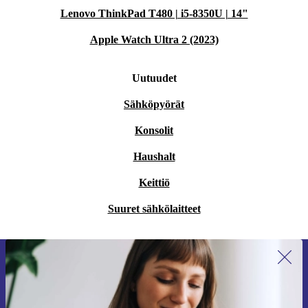
Lenovo ThinkPad T480 | i5-8350U | 14"
Apple Watch Ultra 2 (2023)
Uutuudet
Sähköpyörät
Konsolit
Haushalt
Keittiö
Suuret sähkölaitteet
Liity ensimmäistä kertaa uutiskirjeen
tilaajaksi ja säästä 15 €!
Älä missaa enää yhtäkään tarjousta.