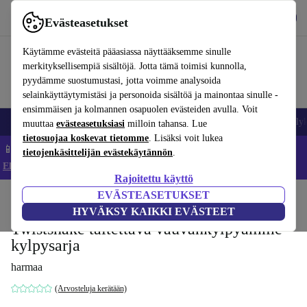
Lataa sovellus
Lataa
Evästeasetukset
Käytä refurbed-palvelua nopeasti ja helposti
Käytämme evästeitä pääasiassa näyttääksemme sinulle
merkityksellisempiä sisältöjä. Jotta tämä toimisi kunnolla,
pyydämme suostumustasi, jotta voimme analysoida
selainkäyttäytymistäsi ja personoida sisältöä ja mainontaa sinulle -
ensimmäisen ja kolmannen osapuolen evästeiden avulla. Voit
Matkapuhelimet ja älypuhelimet
Kannettavat tietokoneet
Tabletit
Älyk
muuttaa
evästeasetuksiasi
milloin tahansa. Lue
tietosuojaa koskevat tietomme
. Lisäksi voit lukea
📱 Säästä 5 % LISÄÄ iPhoneista – Koodi: IPHONEDEAL –
tietojenkäsittelijän evästekäytännön
.
Ehdot ja säännöt
Rajoitettu käyttö
EVÄSTEASETUKSET
Koti
Vauvat ja lapset
Potat ja pesut
Kylpyistuimet
HYVÄKSY KAIKKI EVÄSTEET
Twistshake taitettava vauvankylpyamme
kylpysarja
harmaa
(Arvosteluja kerätään)