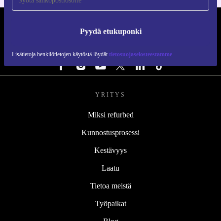
REFURBED SUOMI - RETHINK NEW.
Pyydä etukuponki
SEURAA MEITÄ
Lisätietoja henkilötietojen käytöstä löydät
tietosuojaselosteestamme
YRITYS
Miksi refurbed
Kunnostusprosessi
Kestävyys
Laatu
Tietoa meistä
Työpaikat