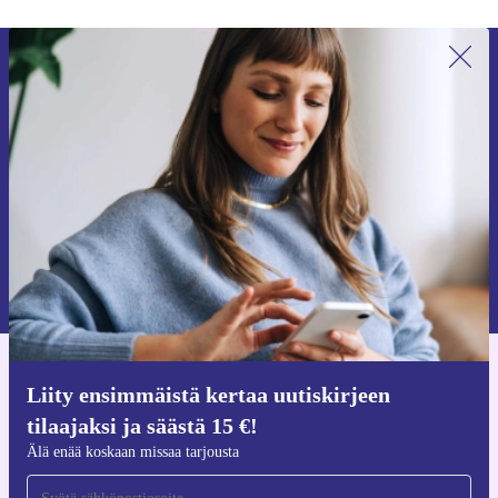
Liity ensimmäistä kertaa uutiskirjeen
tilaajaksi ja säästä 15 €!
Älä missaa enää yhtäkään tarjousta.
Pyydä etukuponki
Lisätietoja henkilötietojen käytöstä löydät
tietosuojaselosteestamme
.
Hanki refurbed-sovellus
Liity ensimmäistä kertaa uutiskirjeen
iOS:lle ja Androidille
tilaajaksi ja säästä 15 €!
Älä enää koskaan missaa tarjousta