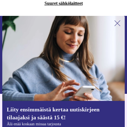
Suuret sähkölaitteet
Liity ensimmäistä kertaa uutiskirjeen
tilaajaksi ja säästä 15 €!
Älä missaa enää yhtäkään tarjousta.
Pyydä etukuponki
Lisätietoja henkilötietojen käytöstä löydät
tietosuojaselosteestamme
.
Hanki refurbed-sovellus
Liity ensimmäistä kertaa uutiskirjeen
iOS:lle ja Androidille
tilaajaksi ja säästä 15 €!
Älä enää koskaan missaa tarjousta