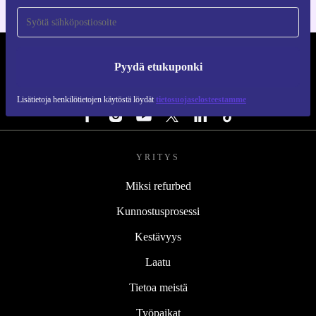
REFURBED SUOMI - RETHINK NEW.
Pyydä etukuponki
SEURAA MEITÄ
Lisätietoja henkilötietojen käytöstä löydät
tietosuojaselosteestamme
YRITYS
Miksi refurbed
Kunnostusprosessi
Kestävyys
Laatu
Tietoa meistä
Työpaikat