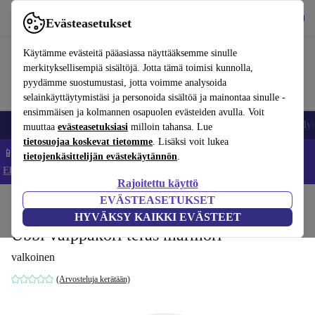
Lataa sovellus
Lataa
Evästeasetukset
Käytä refurbed-palvelua nopeasti ja helposti
Käytämme evästeitä pääasiassa näyttääksemme sinulle
merkityksellisempiä sisältöjä. Jotta tämä toimisi kunnolla,
pyydämme suostumustasi, jotta voimme analysoida
selainkäyttäytymistäsi ja personoida sisältöä ja mainontaa sinulle -
ensimmäisen ja kolmannen osapuolen evästeiden avulla. Voit
Matkapuhelimet ja älypuhelimet
Kannettavat tietokoneet
Tabletit
Älyk
muuttaa
evästeasetuksiasi
milloin tahansa. Lue
tietosuojaa koskevat tietomme
. Lisäksi voit lukea
📱 Säästä 5 % LISÄÄ iPhoneista – Koodi: IPHONEDEAL –
tietojenkäsittelijän evästekäytännön
.
Ehdot ja säännöt
Rajoitettu käyttö
EVÄSTEASETUKSET
Koti
Vauvat ja lapset
Potat ja pesut
Vaippa-ämpärit
HYVÄKSY KAIKKI EVÄSTEET
Ubbi vaippakori teräs marmori
valkoinen
(Arvosteluja kerätään)