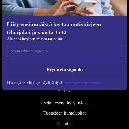
Kunnostusprosessi
Kestävyys
Laatu
Liity ensimmäistä kertaa uutiskirjeen
tilaajaksi ja säästä 15 €!
Tietoa meistä
Älä enää koskaan missaa tarjousta
Työpaikat
Blog
Lehdistö
Pyydä etukuponki
↪ Suunnittelu
Lisätietoja henkilötietojen käytöstä löydät
tietosuojaselosteestamme
APUA
Usein kysytyt kysymykset
Tuotteiden kuntoluokat
Palautus