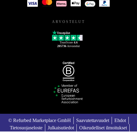
ARVOSTELUT
Trustpilot
TrustScore
4.6
205736
Arvostelut
© Refurbed Marketplace GmbH
Saavutettavuudet
Ehdot
Tietosuojaseloste
Julkaisutiedot
Oikeudelliset ilmoitukset
European Data Act
Cookie Policy