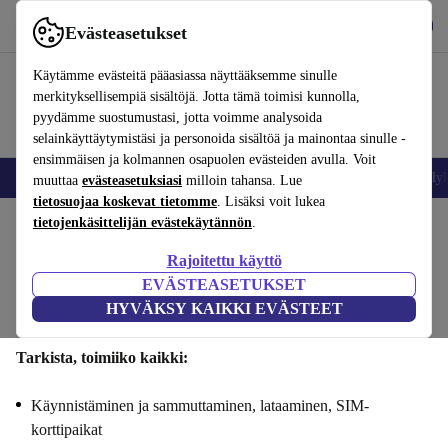
Lataa sovellus
Lataa
Evästeasetukset
Käytä refurbed-palvelua nopeasti ja helposti
Käytämme evästeitä pääasiassa näyttääksemme sinulle
merkityksellisempiä sisältöjä. Jotta tämä toimisi kunnolla,
pyydämme suostumustasi, jotta voimme analysoida
selainkäyttäytymistäsi ja personoida sisältöä ja mainontaa sinulle -
ensimmäisen ja kolmannen osapuolen evästeiden avulla. Voit
Matkapuhelimet ja älypuhelimet
Kannettavat tietokoneet
Tabletit
Älyk
muuttaa
evästeasetuksiasi
milloin tahansa. Lue
tietosuojaa koskevat tietomme
. Lisäksi voit lukea
tietojenkäsittelijän evästekäytännön
.
Myy Google Pixel 7si : Toiminnallisuus
Rajoitettu käyttö
Vaiheet 1/4
EVÄSTEASETUKSET
HYVÄKSY KAIKKI EVÄSTEET
Toiminnallisuus
Tekniset tiedot
Tarjous
Henkilötiedot
Tarkista, toimiiko kaikki:
Käynnistäminen ja sammuttaminen, lataaminen, SIM-
korttipaikat