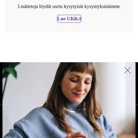
Lisätietoja löydät usein kysytyistä kysymyksistämme
Lue UKK:t
REFURBED SUOMI - RETHINK NEW.
SEURAA MEITÄ
YRITYS
Miksi refurbed