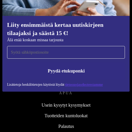
Kunnostusprosessi
Kestävyys
Laatu
Liity ensimmäistä kertaa uutiskirjeen
tilaajaksi ja säästä 15 €!
Tietoa meistä
Älä enää koskaan missaa tarjousta
Työpaikat
Blog
Lehdistö
Pyydä etukuponki
↪ Suunnittelu
Lisätietoja henkilötietojen käytöstä löydät
tietosuojaselosteestamme
APUA
Usein kysytyt kysymykset
Tuotteiden kuntoluokat
Palautus