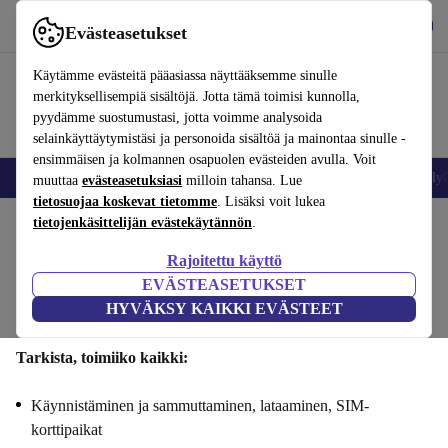
Lataa sovellus
Lataa
Evästeasetukset
Käytä refurbed-palvelua nopeasti ja helposti
Käytämme evästeitä pääasiassa näyttääksemme sinulle
merkityksellisempiä sisältöjä. Jotta tämä toimisi kunnolla,
pyydämme suostumustasi, jotta voimme analysoida
selainkäyttäytymistäsi ja personoida sisältöä ja mainontaa sinulle -
ensimmäisen ja kolmannen osapuolen evästeiden avulla. Voit
Matkapuhelimet ja älypuhelimet
Kannettavat tietokoneet
Tabletit
Älyk
muuttaa
evästeasetuksiasi
milloin tahansa. Lue
tietosuojaa koskevat tietomme
. Lisäksi voit lukea
tietojenkäsittelijän evästekäytännön
.
Myy Oppo Find N2 Flipsi : Toiminnallisuus
Rajoitettu käyttö
Vaiheet 1/4
EVÄSTEASETUKSET
HYVÄKSY KAIKKI EVÄSTEET
Toiminnallisuus
Tekniset tiedot
Tarjous
Henkilötiedot
Tarkista, toimiiko kaikki:
Käynnistäminen ja sammuttaminen, lataaminen, SIM-
korttipaikat