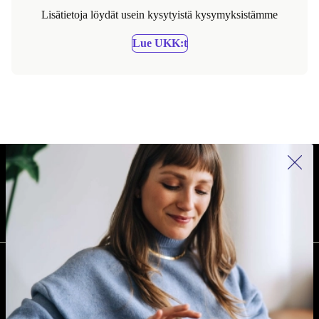
Lisätietoja löydät usein kysytyistä kysymyksistämme
Lue UKK:t
REFURBED SUOMI - RETHINK NEW.
SEURAA MEITÄ
YRITYS
Miksi refurbed