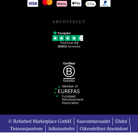
ARVOSTELUT
Trustpilot
TrustScore
4.6
205832
Arvostelut
© Refurbed Marketplace GmbH
Saavutettavuudet
Ehdot
Tietosuojaseloste
Julkaisutiedot
Oikeudelliset ilmoitukset
European Data Act
Cookie Policy