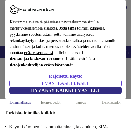
Lataa sovellus
Lataa
Evästeasetukset
Käytä refurbed-palvelua nopeasti ja helposti
Käytämme evästeitä pääasiassa näyttääksemme sinulle
merkityksellisempiä sisältöjä. Jotta tämä toimisi kunnolla,
pyydämme suostumustasi, jotta voimme analysoida
selainkäyttäytymistäsi ja personoida sisältöä ja mainontaa sinulle -
ensimmäisen ja kolmannen osapuolen evästeiden avulla. Voit
Matkapuhelimet ja älypuhelimet
Kannettavat tietokoneet
Tabletit
Älyk
muuttaa
evästeasetuksiasi
milloin tahansa. Lue
tietosuojaa koskevat tietomme
. Lisäksi voit lukea
tietojenkäsittelijän evästekäytännön
.
Myy Xiaomi Redmi Note 12 Prosi :
Rajoitettu käyttö
Toiminnallisuus
EVÄSTEASETUKSET
Vaiheet 1/4
HYVÄKSY KAIKKI EVÄSTEET
Toiminnallisuus
Tekniset tiedot
Tarjous
Henkilötiedot
Tarkista, toimiiko kaikki:
Käynnistäminen ja sammuttaminen, lataaminen, SIM-