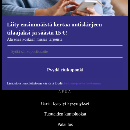
Kunnostusprosessi
Kestävyys
Laatu
Liity ensimmäistä kertaa uutiskirjeen
tilaajaksi ja säästä 15 €!
Tietoa meistä
Älä enää koskaan missaa tarjousta
Työpaikat
Blog
Lehdistö
Pyydä etukuponki
↪ Suunnittelu
Lisätietoja henkilötietojen käytöstä löydät
tietosuojaselosteestamme
APUA
Usein kysytyt kysymykset
Tuotteiden kuntoluokat
Palautus