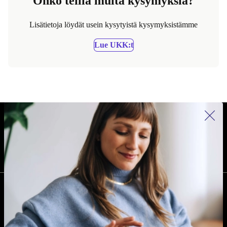
Onko teillä muita kysymyksiä?
Lisätietoja löydät usein kysytyistä kysymyksistämme
Lue UKK:t
REFURBED SUOMI - RETHINK NEW.
SEURAA MEITÄ
YRITYS
Miksi refurbed