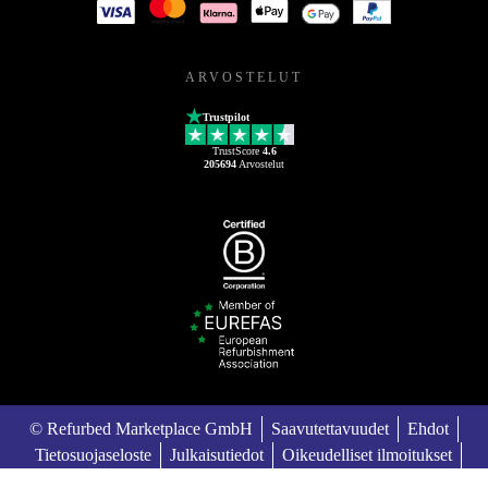
ARVOSTELUT
Trustpilot
TrustScore
4.6
205694
Arvostelut
© Refurbed Marketplace GmbH
Saavutettavuudet
Ehdot
Tietosuojaseloste
Julkaisutiedot
Oikeudelliset ilmoitukset
European Data Act
Cookie Policy