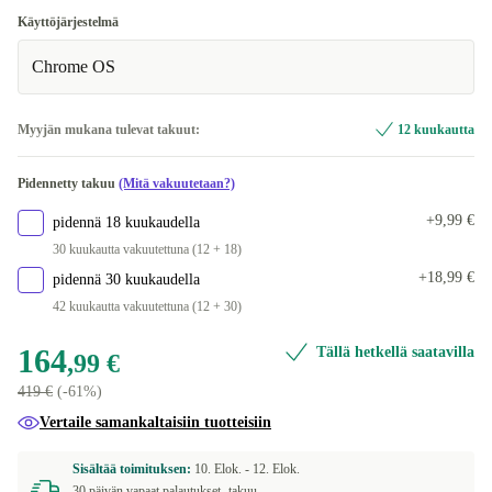
Käyttöjärjestelmä
Chrome OS
Myyjän mukana tulevat takuut:
12 kuukautta
Pidennetty takuu
(Mitä vakuutetaan?)
+9,99 €
pidennä 18 kuukaudella
30 kuukautta vakuutettuna (12 + 18)
+18,99 €
pidennä 30 kuukaudella
42 kuukautta vakuutettuna (12 + 30)
164
Tällä hetkellä saatavilla
,99 €
419 €
(-61%)
Vertaile samankaltaisiin tuotteisiin
Sisältää toimituksen:
10. Elok. -
12. Elok.
30 päivän vapaat palautukset -takuu