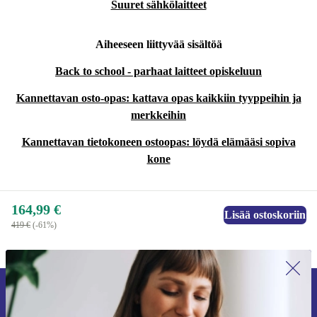
Suuret sähkölaitteet
Aiheeseen liittyvää sisältöä
Back to school - parhaat laitteet opiskeluun
Kannettavan osto-opas: kattava opas kaikkiin tyyppeihin ja
merkkeihin
Kannettavan tietokoneen ostoopas: löydä elämääsi sopiva
kone
164,99 €
Lisää ostoskoriin
419 €
(-61%)
Liity ensimmäistä kertaa uutiskirjeen
tilaajaksi ja säästä 15 €!