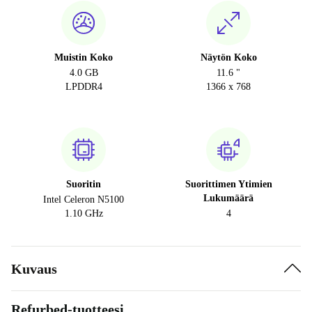
Muistin Koko
Näytön Koko
4.0 GB
11.6 "
LPDDR4
1366 x 768
Suoritin
Suorittimen Ytimien
Lukumäärä
Intel Celeron N5100
1.10 GHz
4
Kuvaus
Refurbed-tuotteesi