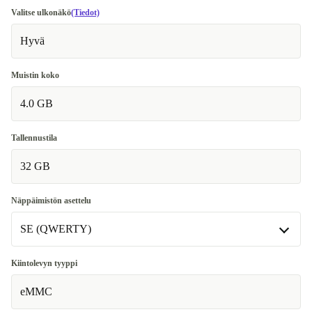
Valitse ulkonäkö
(Tiedot)
Hyvä
Muistin koko
4.0 GB
Tallennustila
32 GB
Näppäimistön asettelu
SE (QWERTY)
SE (QWERTY)
Kiintolevyn tyyppi
eMMC
FR (AZERTY)
+12 €