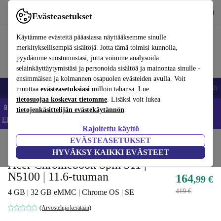
Lataa sovellus
Lataa
Evästeasetukset
Käytä refurbed-palvelua nopeasti ja helposti
Käytämme evästeitä pääasiassa näyttääksemme sinulle
merkityksellisempiä sisältöjä. Jotta tämä toimisi kunnolla,
pyydämme suostumustasi, jotta voimme analysoida
selainkäyttäytymistäsi ja personoida sisältöä ja mainontaa sinulle -
ensimmäisen ja kolmannen osapuolen evästeiden avulla. Voit
Matkapuhelimet ja älypuhelimet
Kannettavat tietokoneet
Tabletit
Älyk
muuttaa
evästeasetuksiasi
milloin tahansa. Lue
tietosuojaa koskevat tietomme
. Lisäksi voit lukea
📱 Säästä 5 % LISÄÄ iPhoneista – Koodi: IPHONEDEAL –
tietojenkäsittelijän evästekäytännön
.
Ehdot ja säännöt
Rajoitettu käyttö
EVÄSTEASETUKSET
Koti
Tuotteet
Kannettavat tietokoneet
Acerin kannettavat tietokoneet
HYVÄKSY KAIKKI EVÄSTEET
Acer Chromebook Spin 511 |
N5100 | 11.6-tuuman
164
,99 €
419 €
4 GB | 32 GB eMMC | Chrome OS | SE
(Arvosteluja kerätään)