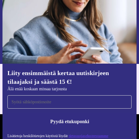
Älä missaa enää yhtäkään tarjousta.
Pyydä etukuponki
Lisätietoja henkilötietojen käytöstä löydät
tietosuojaselosteestamme
.
Liity ensimmäistä kertaa uutiskirjeen
Hanki refurbed-sovellus
tilaajaksi ja säästä 15 €!
iOS:lle ja Androidille
Älä enää koskaan missaa tarjousta
Pyydä etukuponki
REFURBED SUOMI - RETHINK NEW.
Lisätietoja henkilötietojen käytöstä löydät
tietosuojaselosteestamme