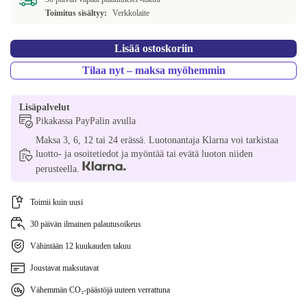
Toimitus sisältyy:
Verkkolaite
Lisää ostoskoriin
Tilaa nyt – maksa myöhemmin
Lisäpalvelut
Pikakassa PayPalin avulla
Maksa 3, 6, 12 tai 24 erässä. Luotonantaja Klarna voi tarkistaa
luotto- ja osoitetiedot ja myöntää tai evätä luoton niiden
perusteella.
Toimii kuin uusi
30 päivän ilmainen palautusoikeus
Vähintään 12 kuukauden takuu
Joustavat maksutavat
Vähemmän CO₂-päästöjä uuteen verrattuna