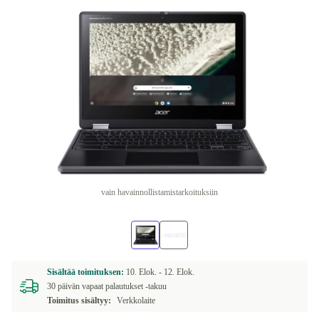
vain havainnollistamistarkoituksiin
Sisältää toimituksen:
10. Elok. -
12. Elok.
30 päivän vapaat palautukset -takuu
Toimitus sisältyy:
Verkkolaite