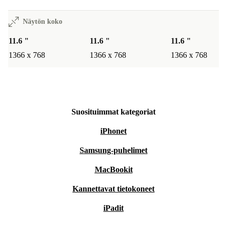
Näytön koko
11.6 "
11.6 "
11.6 "
1366 x 768
1366 x 768
1366 x 768
Suosituimmat kategoriat
iPhonet
Samsung-puhelimet
MacBookit
Kannettavat tietokoneet
iPadit