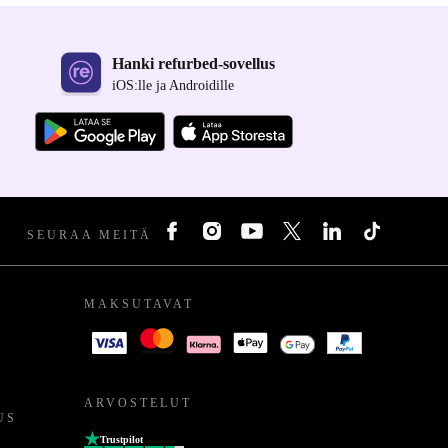
Hanki refurbed-sovellus
iOS:lle ja Androidille
SEURAA MEITÄ
MAKSUTAVAT
ARVOSTELUT
US
Trustpilot