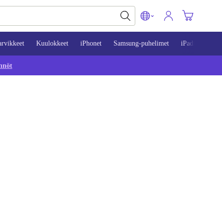
arvikkeet
Kuulokkeet
iPhonet
Samsung-puhelimet
iPadit
Mac
nnöt