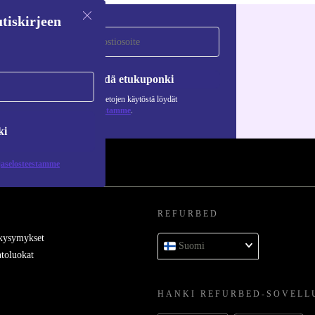
tiskirjeen
Pyydä etukuponki
Lisätietoja henkilötietojen käytöstä löydät
tietosuojaselosteestamme
.
ki
jaselosteestamme
REFURBED
 kysymykset
Suomi
toluokat
HANKI REFURBED-SOVELL