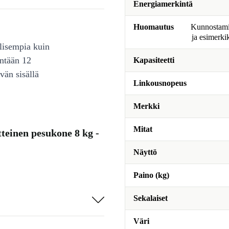
Energiamerkintä
Huomautus
Kunnostamine
ja esimerki
lisempia kuin
intään 12
Kapasiteetti
vän sisällä
Linkousnopeus
Merkki
Mitat
inen pesukone 8 kg -
Näyttö
Paino (kg)
Sekalaiset
Väri