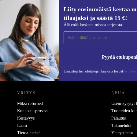
Liity ensimmäistä kertaa uu
tilaajaksi ja säästä 15 €!
Liity ensimmäistä kertaa uutiskirjeen
Älä enää koskaan missaa tarjousta
tilaajaksi ja säästä 15 €!
Älä missaa enää yhtäkään tarjousta.
Pyydä etukupon
Lisätietoja henkilötietojen käytöstä löydät
tietosuo
REFURBED SUOMI - RETHINK NEW.
YRITYS
APUA
Miksi refurbed
Usein kysytyt
Kunnostusprosessi
Tuotteiden kun
Kestävyys
Palautus
Laatu
Takuuehdot
Tietoa meistä
Yhteystiedot