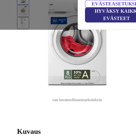
EVÄSTEASETUKS
HYVÄKSY KAIKK
EVÄSTEET
vain havainnollistamistarkoituksiin
Kuvaus