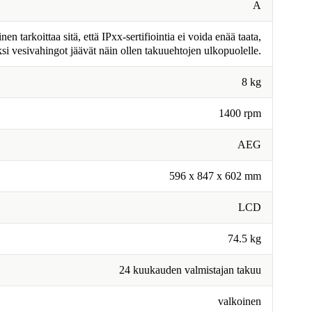
A
n tarkoittaa sitä, että IPxx-sertifiointia ei voida enää taata,
ksi vesivahingot jäävät näin ollen takuuehtojen ulkopuolelle.
8 kg
1400 rpm
AEG
596 x 847 x 602 mm
LCD
74.5 kg
24 kuukauden valmistajan takuu
valkoinen