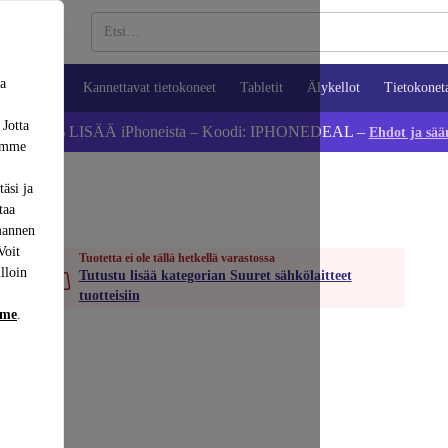
sa
ypuhelimet
Kannettavat tietokoneet
Tabletit
Älykellot
Tietokonet
 Jotta
Säästä 5 % LISÄÄ iPhoneista – Koodi: IPHONEDEAL –
Ehdot ja sää
dämme
äsi ja
taa
mannen
Voit
Tuotetta ei ole tällä hetkellä varastossa
lloin
Tutustu lisää kategorian Suuret sähkölaitteet
tuotteisiin
mme
.