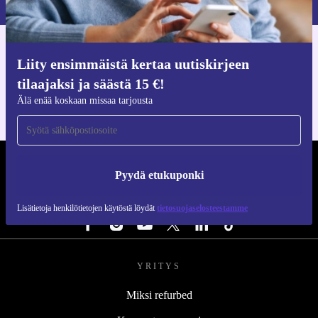
Hanki refurbed-sovellus
Liity ensimmäistä kertaa uutiskirjeen
iOS:lle ja Androidille
tilaajaksi ja säästä 15 €!
Älä enää koskaan missaa tarjousta
REFURBED SUOMI - RETHINK NEW.
Pyydä etukuponki
SEURAA MEITÄ
Lisätietoja henkilötietojen käytöstä löydät
tietosuojaselosteestamme
YRITYS
Miksi refurbed