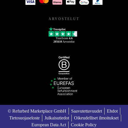
ARVOSTELUT
Trustpilot
TrustScore
4.6
205610
Arvostelut
© Refurbed Marketplace GmbH
Saavutettavuudet
Ehdot
Tietosuojaseloste
Julkaisutiedot
Oikeudelliset ilmoitukset
European Data Act
Cookie Policy