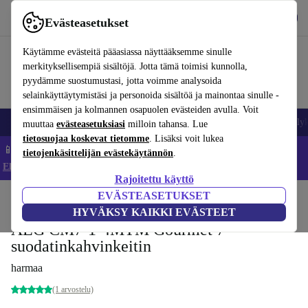
Lataa sovellus
Lataa
Evästeasetukset
Käytä refurbed-palvelua nopeasti ja helposti
Käytämme evästeitä pääasiassa näyttääksemme sinulle
merkityksellisempiä sisältöjä. Jotta tämä toimisi kunnolla,
pyydämme suostumustasi, jotta voimme analysoida
selainkäyttäytymistäsi ja personoida sisältöä ja mainontaa sinulle -
ensimmäisen ja kolmannen osapuolen evästeiden avulla. Voit
Matkapuhelimet ja älypuhelimet
Kannettavat tietokoneet
Tabletit
Älyk
muuttaa
evästeasetuksiasi
milloin tahansa. Lue
tietosuojaa koskevat tietomme
. Lisäksi voit lukea
📱 Säästä 5 % LISÄÄ iPhoneista – Koodi: IPHONEDEAL –
tietojenkäsittelijän evästekäytännön
.
Ehdot ja säännöt
Rajoitettu käyttö
EVÄSTEASETUKSET
Koti
Tuotteet
Keittiö
Juomat
Kahvi
HYVÄKSY KAIKKI EVÄSTEET
AEG CM7-1-4MTM Gourmet 7 -
suodatinkahvinkeitin
harmaa
(1 arvostelu)