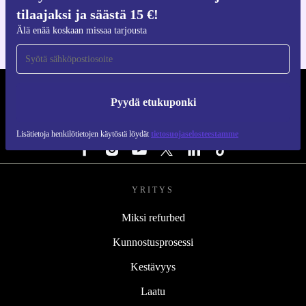
iOS:lle ja Androidille
tilaajaksi ja säästä 15 €!
Älä enää koskaan missaa tarjousta
REFURBED SUOMI - RETHINK NEW.
Pyydä etukuponki
SEURAA MEITÄ
Lisätietoja henkilötietojen käytöstä löydät
tietosuojaselosteestamme
YRITYS
Miksi refurbed
Kunnostusprosessi
Kestävyys
Laatu