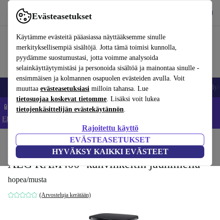
Lataa sovellus
Lataa
Evästeasetukset
Käytä refurbed-palvelua nopeasti ja helposti
Käytämme evästeitä pääasiassa näyttääksemme sinulle
merkityksellisempiä sisältöjä. Jotta tämä toimisi kunnolla,
pyydämme suostumustasi, jotta voimme analysoida
selainkäyttäytymistäsi ja personoida sisältöä ja mainontaa sinulle -
ensimmäisen ja kolmannen osapuolen evästeiden avulla. Voit
Matkapuhelimet ja älypuhelimet
Kannettavat tietokoneet
Tabletit
Älyk
muuttaa
evästeasetuksiasi
milloin tahansa. Lue
tietosuojaa koskevat tietomme
. Lisäksi voit lukea
📱 Säästä 5 % LISÄÄ iPhoneista – Koodi: IPHONEDEAL –
tietojenkäsittelijän evästekäytännön
.
Ehdot ja säännöt
Rajoitettu käyttö
EVÄSTEASETUKSET
Koti
Tuotteet
Keittiö
Juomat
Kahvi
HYVÄKSY KAIKKI EVÄSTEET
AEG KAM400 -kahvinkeitin jauhimella
hopea/musta
(Arvosteluja kerätään)