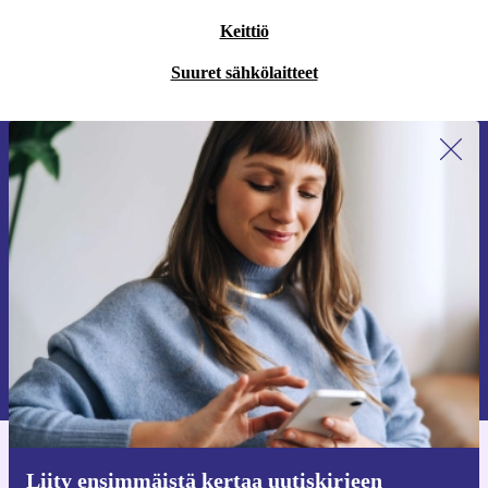
Keittiö
Suuret sähkölaitteet
Liity ensimmäistä kertaa uutiskirjeen
tilaajaksi ja säästä 15 €!
Älä missaa enää yhtäkään tarjousta.
Pyydä etukuponki
Lisätietoja henkilötietojen käytöstä löydät
tietosuojaselosteestamme
.
Hanki refurbed-sovellus
Liity ensimmäistä kertaa uutiskirjeen