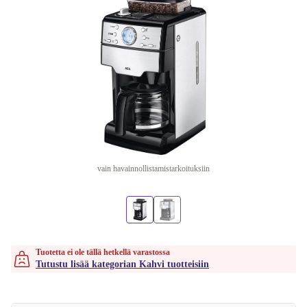
vain havainnollistamistarkoituksiin
Tuotetta ei ole tällä hetkellä varastossa
Tutustu lisää kategorian Kahvi tuotteisiin