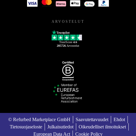
ARVOSTELUT
Trustpilot
TrustScore
4.6
205726
Arvostelut
© Refurbed Marketplace GmbH
Saavutettavuudet
Ehdot
Tietosuojaseloste
Julkaisutiedot
Oikeudelliset ilmoitukset
European Data Act
Cookie Policy