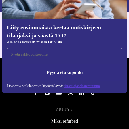
Lisätietoja henkilötietojen käytöstä löydät
tietosuojaselosteestamme
.
Hanki refurbed-sovellus
Liity ensimmäistä kertaa uutiskirjeen
iOS:lle ja Androidille
tilaajaksi ja säästä 15 €!
Älä enää koskaan missaa tarjousta
REFURBED SUOMI - RETHINK NEW.
Pyydä etukuponki
SEURAA MEITÄ
Lisätietoja henkilötietojen käytöstä löydät
tietosuojaselosteestamme
YRITYS
Miksi refurbed