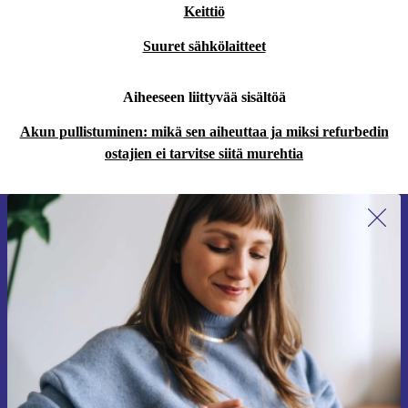
Keittiö
Suuret sähkölaitteet
Aiheeseen liittyvää sisältöä
Akun pullistuminen: mikä sen aiheuttaa ja miksi refurbedin
ostajien ei tarvitse siitä murehtia
Liity ensimmäistä kertaa uutiskirjeen
tilaajaksi ja säästä 15 €!
Älä missaa enää yhtäkään tarjousta.
Pyydä etukuponki