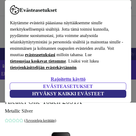
Lataa sovellus
Lataa
Evästeasetukset
Käytä refurbed-palvelua nopeasti ja helposti
Käytämme evästeitä pääasiassa näyttääksemme sinulle
merkityksellisempiä sisältöjä. Jotta tämä toimisi kunnolla,
pyydämme suostumustasi, jotta voimme analysoida
selainkäyttäytymistäsi ja personoida sisältöä ja mainontaa sinulle -
ensimmäisen ja kolmannen osapuolen evästeiden avulla. Voit
Matkapuhelimet ja älypuhelimet
Kannettavat tietokoneet
Tabletit
Älyk
muuttaa
evästeasetuksiasi
milloin tahansa. Lue
tietosuojaa koskevat tietomme
. Lisäksi voit lukea
📱 Säästä 5 % LISÄÄ iPhoneista – Koodi: IPHONEDEAL –
tietojenkäsittelijän evästekäytännön
.
Ehdot ja säännöt
Rajoitettu käyttö
EVÄSTEASETUKSET
Koti
Tuotteet
Matkapuhelimet ja älypuhelimet
Alcatel-puhelimet
HYVÄKSY KAIKKI EVÄSTEET
Alcatel One Touch 2051X
Metallic Silver
(Arvosteluja kerätään)