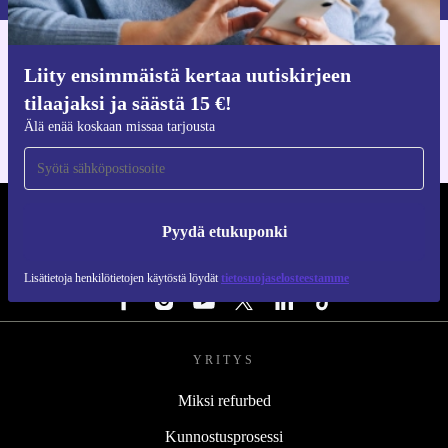
Hanki refurbed-sovellus
Liity ensimmäistä kertaa uutiskirjeen
iOS:lle ja Androidille
tilaajaksi ja säästä 15 €!
Älä enää koskaan missaa tarjousta
REFURBED SUOMI - RETHINK NEW.
Pyydä etukuponki
SEURAA MEITÄ
Lisätietoja henkilötietojen käytöstä löydät
tietosuojaselosteestamme
YRITYS
Miksi refurbed
Kunnostusprosessi