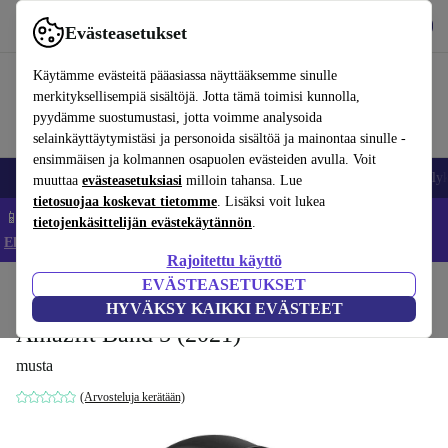
Lataa sovellus
Lataa
Evästeasetukset
Käytä refurbed-palvelua nopeasti ja helposti
Käytämme evästeitä pääasiassa näyttääksemme sinulle
merkityksellisempiä sisältöjä. Jotta tämä toimisi kunnolla,
pyydämme suostumustasi, jotta voimme analysoida
selainkäyttäytymistäsi ja personoida sisältöä ja mainontaa sinulle -
ensimmäisen ja kolmannen osapuolen evästeiden avulla. Voit
Matkapuhelimet ja älypuhelimet
Kannettavat tietokoneet
Tabletit
Älyk
muuttaa
evästeasetuksiasi
milloin tahansa. Lue
tietosuojaa koskevat tietomme
. Lisäksi voit lukea
📱 Säästä 5 % LISÄÄ iPhoneista – Koodi: IPHONEDEAL –
tietojenkäsittelijän evästekäytännön
.
Ehdot ja säännöt
Rajoitettu käyttö
EVÄSTEASETUKSET
Koti
Tuotteet
Älykellot
HYVÄKSY KAIKKI EVÄSTEET
Amazfit Band 5 (2021)
musta
(Arvosteluja kerätään)