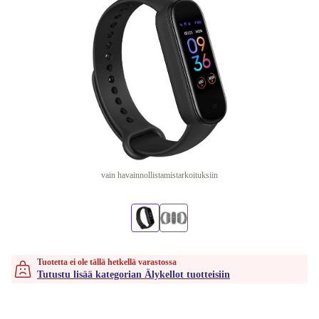
vain havainnollistamistarkoituksiin
Tuotetta ei ole tällä hetkellä varastossa
Tutustu lisää kategorian Älykellot tuotteisiin