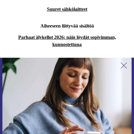
Suuret sähkölaitteet
Aiheeseen liittyvää sisältöä
Parhaat älykellot 2026: näin löydät sopivimman,
kunnostettuna
Liity ensimmäistä kertaa uutiskirjeen
tilaajaksi ja säästä 15 €!
Älä missaa enää yhtäkään tarjousta.
Pyydä etukuponki
Lisätietoja henkilötietojen käytöstä löydät
tietosuojaselosteestamme
.