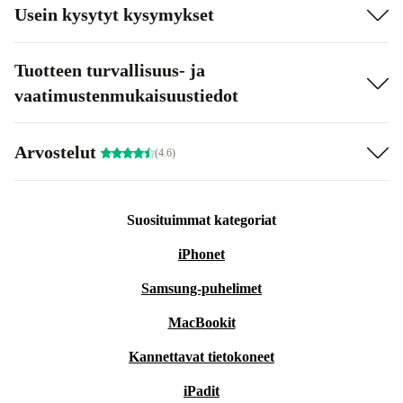
Usein kysytyt kysymykset
Tuotteen turvallisuus- ja
vaatimustenmukaisuustiedot
Arvostelut
(4.6)
Suosituimmat kategoriat
iPhonet
Samsung-puhelimet
MacBookit
Kannettavat tietokoneet
iPadit