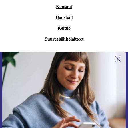
Konsolit
Haushalt
Keittiö
Suuret sähkölaitteet
Liity ensimmäistä kertaa uutiskirjeen
tilaajaksi ja säästä 15 €!
Älä missaa enää yhtäkään tarjousta.
Pyydä etukuponki
Lisätietoja henkilötietojen käytöstä löydät
tietosuojaselosteestamme
.