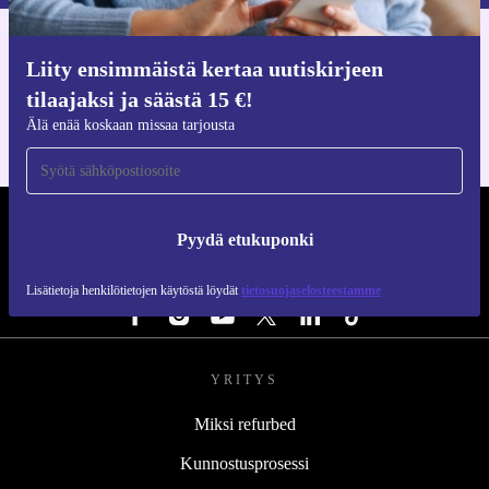
Hanki refurbed-sovellus
Liity ensimmäistä kertaa uutiskirjeen
iOS:lle ja Androidille
tilaajaksi ja säästä 15 €!
Älä enää koskaan missaa tarjousta
REFURBED SUOMI - RETHINK NEW.
Pyydä etukuponki
SEURAA MEITÄ
Lisätietoja henkilötietojen käytöstä löydät
tietosuojaselosteestamme
YRITYS
Miksi refurbed
Kunnostusprosessi