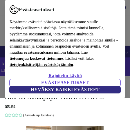
Lataa sovellus
Lataa
Evästeasetukset
Käytä refurbed-palvelua nopeasti ja helposti
Käytämme evästeitä pääasiassa näyttääksemme sinulle
merkityksellisempiä sisältöjä. Jotta tämä toimisi kunnolla,
pyydämme suostumustasi, jotta voimme analysoida
selainkäyttäytymistäsi ja personoida sisältöä ja mainontaa sinulle -
ensimmäisen ja kolmannen osapuolen evästeiden avulla. Voit
Matkapuhelimet ja älypuhelimet
Kannettavat tietokoneet
Tabletit
Älyk
muuttaa
evästeasetuksiasi
milloin tahansa. Lue
tietosuojaa koskevat tietomme
. Lisäksi voit lukea
📱 Säästä 5 % LISÄÄ iPhoneista – Koodi: IPHONEDEAL –
tietojenkäsittelijän evästekäytännön
.
Ehdot ja säännöt
Rajoitettu käyttö
EVÄSTEASETUKSET
Koti
Tuotteet
Koti
Huonekalut
HYVÄKSY KAIKKI EVÄSTEET
Amelia ruokapöytä Black Ø120 cm
musta
(Arvosteluja kerätään)