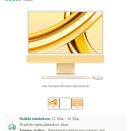
vain havainnollistamistarkoituksiin
Sisältää toimituksen:
12. Elok. -
14. Elok.
30 päivän vapaat palautukset -takuu
Toimitus sisältyy:
Näppäimistö (yhteensopiva varuste), hiiri