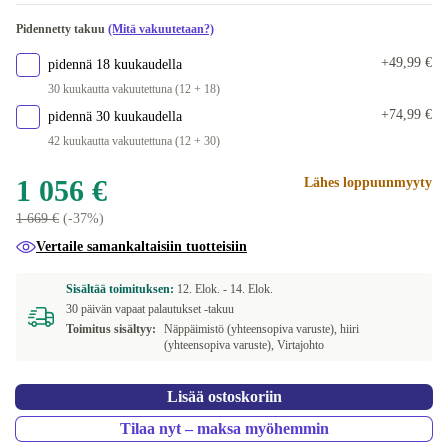
Saatavilla muissa konfiguraatioissa
Pidennetty takuu
(Mitä vakuutetaan?)
sininen
+344 €
+49,99 €
pidennä 18 kuukaudella
hopea
+426 €
30 kuukautta vakuutettuna (12 + 18)
+74,99 €
pidennä 30 kuukaudella
42 kuukautta vakuutettuna (12 + 30)
1 056 €
Lähes loppuunmyyty
1 669 €
(-37%)
Vertaile samankaltaisiin tuotteisiin
Sisältää toimituksen:
12. Elok. -
14. Elok.
30 päivän vapaat palautukset -takuu
Toimitus sisältyy:
Näppäimistö (yhteensopiva varuste), hiiri
(yhteensopiva varuste), Virtajohto
Lisää ostoskoriin
Tilaa nyt – maksa myöhemmin