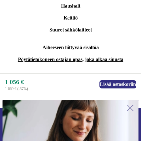
Haushalt
Keittiö
Suuret sähkölaitteet
Aiheeseen liittyvää sisältöä
Pöytätietokoneen ostajan opas, joka alkaa sinusta
1 056 €
Lisää ostoskoriin
1 669 €
(-37%)
Liity ensimmäistä kertaa uutiskirjeen
tilaajaksi ja säästä 15 €!
Älä missaa enää yhtäkään tarjousta.