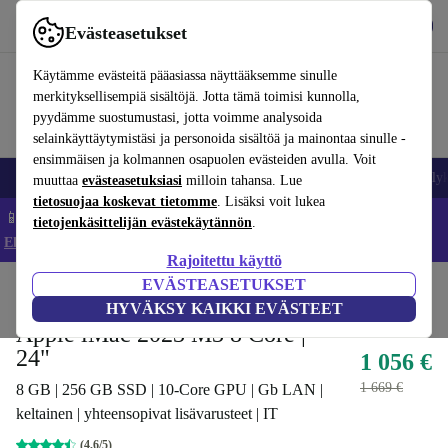
Lataa sovellus
Lataa
Evästeasetukset
Käytä refurbed-palvelua nopeasti ja helposti
Käytämme evästeitä pääasiassa näyttääksemme sinulle
merkityksellisempiä sisältöjä. Jotta tämä toimisi kunnolla,
pyydämme suostumustasi, jotta voimme analysoida
selainkäyttäytymistäsi ja personoida sisältöä ja mainontaa sinulle -
ensimmäisen ja kolmannen osapuolen evästeiden avulla. Voit
Matkapuhelimet ja älypuhelimet
Kannettavat tietokoneet
Tabletit
Älyk
muuttaa
evästeasetuksiasi
milloin tahansa. Lue
tietosuojaa koskevat tietomme
. Lisäksi voit lukea
📱 Säästä 5 % LISÄÄ iPhoneista – Koodi: IPHONEDEAL –
tietojenkäsittelijän evästekäytännön
.
Ehdot ja säännöt
Rajoitettu käyttö
EVÄSTEASETUKSET
Koti
Tuotteet
Pöytätietokoneet
Apple Mac
HYVÄKSY KAIKKI EVÄSTEET
Apple iMac 2023 M3 8 Core |
24"
1 056 €
1 669 €
8 GB | 256 GB SSD | 10-Core GPU | Gb LAN |
keltainen | yhteensopivat lisävarusteet | IT
(4,6/5)