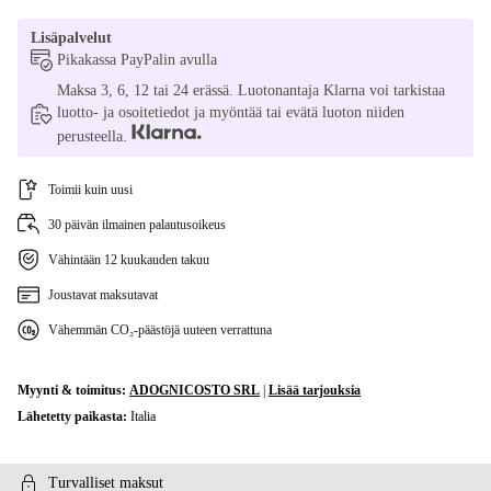
Lisäpalvelut
Pikakassa PayPalin avulla
Maksa 3, 6, 12 tai 24 erässä. Luotonantaja Klarna voi tarkistaa
luotto- ja osoitetiedot ja myöntää tai evätä luoton niiden
perusteella.
Toimii kuin uusi
30 päivän ilmainen palautusoikeus
Vähintään 12 kuukauden takuu
Joustavat maksutavat
Vähemmän CO₂-päästöjä uuteen verrattuna
Myynti & toimitus:
ADOGNICOSTO SRL
|
Lisää tarjouksia
Lähetetty paikasta:
Italia
Turvalliset maksut