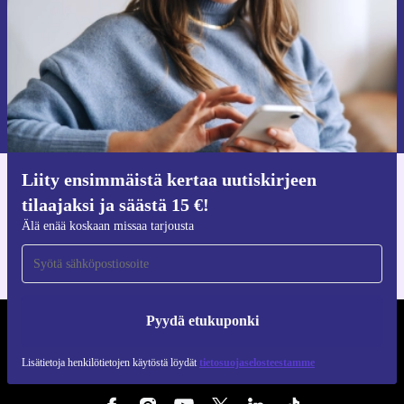
Pyydä etukuponki
Lisätietoja henkilötietojen käytöstä löydät
tietosuojaselosteestamme
.
Liity ensimmäistä kertaa uutiskirjeen
Hanki refurbed-sovellus
tilaajaksi ja säästä 15 €!
iOS:lle ja Androidille
Älä enää koskaan missaa tarjousta
Pyydä etukuponki
REFURBED SUOMI - RETHINK NEW.
Lisätietoja henkilötietojen käytöstä löydät
tietosuojaselosteestamme
SEURAA MEITÄ