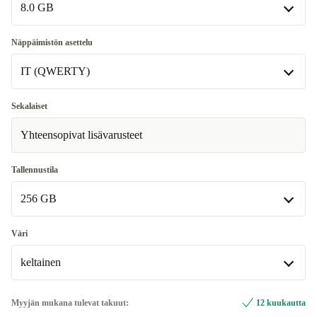
8.0 GB
8.0 GB
Näppäimistön asettelu
Saatavilla muissa konfiguraatioissa
IT (QWERTY)
16.0 GB
+426 €
DE (QWERTZ)
Sekalaiset
Yhteensopivat lisävarusteet
ES (QWERTY)
FR (AZERTY)
Tallennustila
256 GB
IT (QWERTY)
International English (QWERTY)
256 GB
Väri
Saatavilla muissa konfiguraatioissa
keltainen
512 GB
+426 €
keltainen
Myyjän mukana tulevat takuut:
12 kuukautta