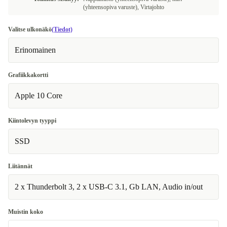
(yhteensopiva varuste), Virtajohto
Valitse ulkonäkö
(Tiedot)
Erinomainen
Grafiikkakortti
Apple 10 Core
Kiintolevyn tyyppi
SSD
Liitännät
2 x Thunderbolt 3, 2 x USB-C 3.1, Gb LAN, Audio in/out
Muistin koko