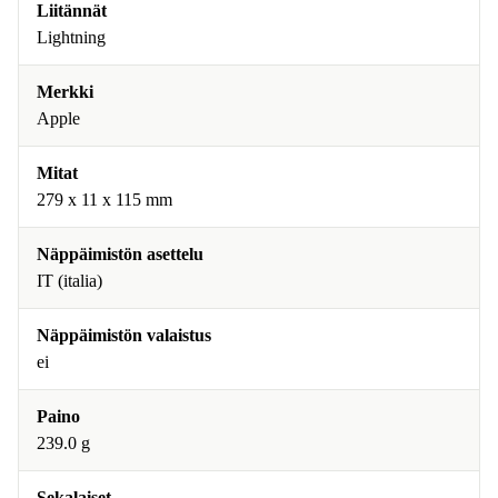
Liitännät
Lightning
Merkki
Apple
Mitat
279 x 11 x 115 mm
Näppäimistön asettelu
IT (italia)
Näppäimistön valaistus
ei
Paino
239.0 g
Sekalaiset