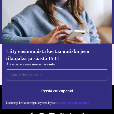
Pyydä etukuponki
Lisätietoja henkilötietojen käytöstä löydät
tietosuojaselosteestamme
.
Liity ensimmäistä kertaa uutiskirjeen
Hanki refurbed-sovellus
tilaajaksi ja säästä 15 €!
iOS:lle ja Androidille
Älä enää koskaan missaa tarjousta
Pyydä etukuponki
REFURBED SUOMI - RETHINK NEW.
Lisätietoja henkilötietojen käytöstä löydät
tietosuojaselosteestamme
SEURAA MEITÄ