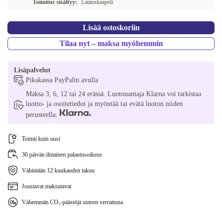
Toimitus sisältyy:
Latauskaapeli
Lisää ostoskoriin
Tilaa nyt – maksa myöhemmin
Lisäpalvelut
Pikakassa PayPalin avulla
Maksa 3, 6, 12 tai 24 erässä. Luotonantaja Klarna voi tarkistaa
luotto- ja osoitetiedot ja myöntää tai evätä luoton niiden
perusteella.
Toimii kuin uusi
30 päivän ilmainen palautusoikeus
Vähintään 12 kuukauden takuu
Joustavat maksutavat
Vähemmän CO₂-päästöjä uuteen verrattuna