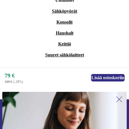
Uutuudet
Sähköpyörät
Konsolit
Haushalt
Keittiö
Suuret sähkölaitteet
79 €
Lisää ostoskoriin
109 €
(-28%)
Liity ensimmäistä kertaa uutiskirjeen
tilaajaksi ja säästä 15 €!
Älä missaa enää yhtäkään tarjousta.