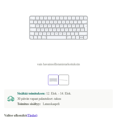
vain havainnollistamistarkoituksiin
Sisältää toimituksen:
12. Elok. -
14. Elok.
30 päivän vapaat palautukset -takuu
Toimitus sisältyy:
Latauskaapeli
Valitse ulkonäkö
(Tiedot)