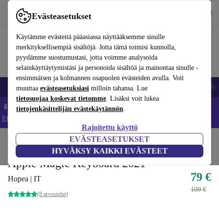
Lataa sovellus
Lataa
Evästeasetukset
Käytä refurbed-palvelua nopeasti ja helposti
Käytämme evästeitä pääasiassa näyttääksemme sinulle
merkityksellisempiä sisältöjä. Jotta tämä toimisi kunnolla,
pyydämme suostumustasi, jotta voimme analysoida
selainkäyttäytymistäsi ja personoida sisältöä ja mainontaa sinulle -
ensimmäisen ja kolmannen osapuolen evästeiden avulla. Voit
Matkapuhelimet ja älypuhelimet
Kannettavat tietokoneet
Tabletit
Älyk
muuttaa
evästeasetuksiasi
milloin tahansa. Lue
tietosuojaa koskevat tietomme
. Lisäksi voit lukea
📱 Säästä 5 % LISÄÄ iPhoneista – Koodi: IPHONEDEAL –
tietojenkäsittelijän evästekäytännön
.
Ehdot ja säännöt
Rajoitettu käyttö
EVÄSTEASETUKSET
Koti
Tuotteet
Tarvikkeet
Apple-lisävarusteet
HYVÄKSY KAIKKI EVÄSTEET
Apple Magic Keyboard 2021
79 €
Hopea | IT
109 €
(8 arvostelut)