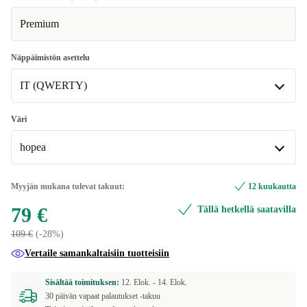
Premium
Näppäimistön asettelu
IT (QWERTY)
DE (QWERTZ)
Väri
hopea
ES (QWERTY)
FR (AZERTY)
hopea
Myyjän mukana tulevat takuut:
12 kuukautta
79 €
Tällä hetkellä saatavilla
IT (QWERTY)
vaaleanpunainen
+10 €
109 €
(-28%)
Saatavilla muissa konfiguraatioissa
NL (QWERTY)
Vertaile samankaltaisiin tuotteisiin
sininen
+30,95 €
UK (QWERTY)
Sisältää toimituksen:
12. Elok. -
14. Elok.
30 päivän vapaat palautukset -takuu
International English (QWERTY)
+16 €