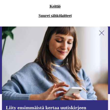
Keittiö
Suuret sähkölaitteet
Liity ensimmäistä kertaa uutiskirjeen
tilaajaksi ja säästä 15 €!
Älä missaa enää yhtäkään tarjousta.
Pyydä etukuponki
Lisätietoja henkilötietojen käytöstä löydät
tietosuojaselosteestamme
.
Hanki refurbed-sovellus
Liity ensimmäistä kertaa uutiskirjeen