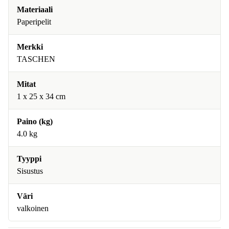
Materiaali
Paperipelit
Merkki
TASCHEN
Mitat
1 x 25 x 34 cm
Paino (kg)
4.0 kg
Tyyppi
Sisustus
Väri
valkoinen