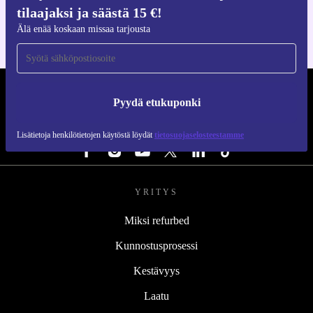
iOS:lle ja Androidille
tilaajaksi ja säästä 15 €!
Älä enää koskaan missaa tarjousta
REFURBED SUOMI - RETHINK NEW.
Pyydä etukuponki
SEURAA MEITÄ
Lisätietoja henkilötietojen käytöstä löydät
tietosuojaselosteestamme
YRITYS
Miksi refurbed
Kunnostusprosessi
Kestävyys
Laatu