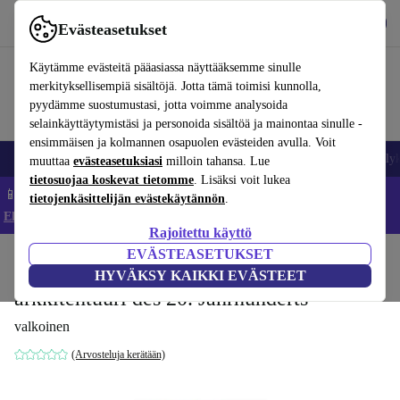
Lataa sovellus
Lataa
Evästeasetukset
Käytä refurbed-palvelua nopeasti ja helposti
Käytämme evästeitä pääasiassa näyttääksemme sinulle
merkityksellisempiä sisältöjä. Jotta tämä toimisi kunnolla,
pyydämme suostumustasi, jotta voimme analysoida
selainkäyttäytymistäsi ja personoida sisältöä ja mainontaa sinulle -
ensimmäisen ja kolmannen osapuolen evästeiden avulla. Voit
Matkapuhelimet ja älypuhelimet
Kannettavat tietokoneet
Tabletit
Älyk
muuttaa
evästeasetuksiasi
milloin tahansa. Lue
tietosuojaa koskevat tietomme
. Lisäksi voit lukea
📱 Säästä 5 % LISÄÄ iPhoneista – Koodi: IPHONEDEAL –
tietojenkäsittelijän evästekäytännön
.
Ehdot ja säännöt
Rajoitettu käyttö
EVÄSTEASETUKSET
Koti
Tuotteet
Koti
Huonekalut
HYVÄKSY KAIKKI EVÄSTEET
arkkitehtuuri des 20. Jahrhunderts
valkoinen
(Arvosteluja kerätään)