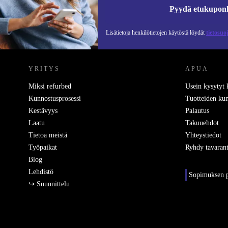
Pyydä etukupon
Lisätietoja henkilötietojen käytöstä löydät
tietosuo
REFURBED SUOMI - RETHINK NEW.
YRITYS
APUA
Miksi refurbed
Usein kysytyt
Kunnostusprosessi
Tuotteiden kun
Kestävyys
Palautus
Laatu
Takuuehdot
Tietoa meistä
Yhteystiedot
Työpaikat
Ryhdy tavarant
Blog
Lehdistö
Sopimuksen p
↪ Suunnittelu