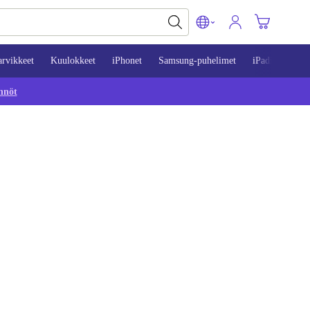
arvikkeet
Kuulokkeet
iPhonet
Samsung-puhelimet
iPadit
Mac
nnöt