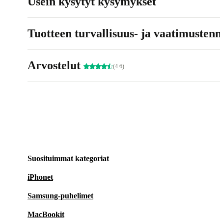
Usein kysytyt kysymykset
Tuotteen turvallisuus- ja vaatimusten
Arvostelut
(4.6)
Suosituimmat kategoriat
iPhonet
Samsung-puhelimet
MacBookit