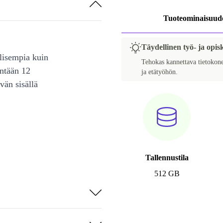
Tuoteominaisuud
Täydellinen työ- ja opisk
lisempia kuin
Tehokas kannettava tietokone
intään 12
ja etätyöhön.
vän sisällä
Tallennustila
512 GB