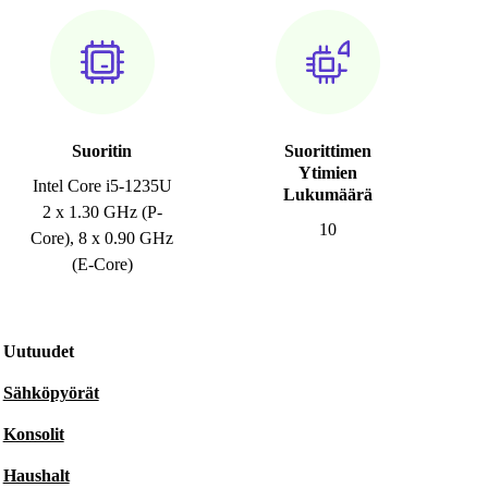
Suoritin
Suorittimen
Ytimien
Intel Core i5-1235U
Lukumäärä
2 x 1.30 GHz (P-
10
Core), 8 x 0.90 GHz
(E-Core)
Uutuudet
Sähköpyörät
Konsolit
Haushalt