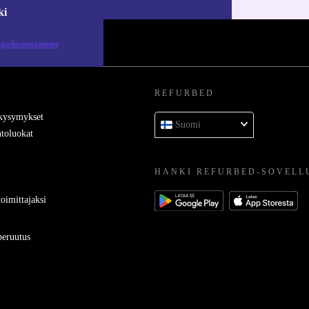
ki
jaselosteestamme
REFURBED
 kysymykset
Suomi
toluokat
HANKI REFURBED-SOVELL
oimittajaksi
eruutus