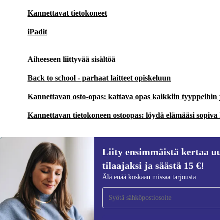
Kannettavat tietokoneet
iPadit
Aiheeseen liittyvää sisältöä
Back to school - parhaat laitteet opiskeluun
Kannettavan osto-opas: kattava opas kaikkiin tyyppeihin
Kannettavan tietokoneen ostoopas: löydä elämääsi sopiva
Liity ensimmäistä kertaa uu
tilaajaksi ja säästä 15 €!
Liity ensimmäistä kertaa uutiskirjeen
Älä enää koskaan missaa tarjousta
tilaajaksi ja säästä 15 €!
Älä missaa enää yhtäkään tarjousta.