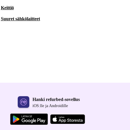
Keittiö
Suuret sähkölaitteet
Hanki refurbed-sovellus
iOS:lle ja Androidille