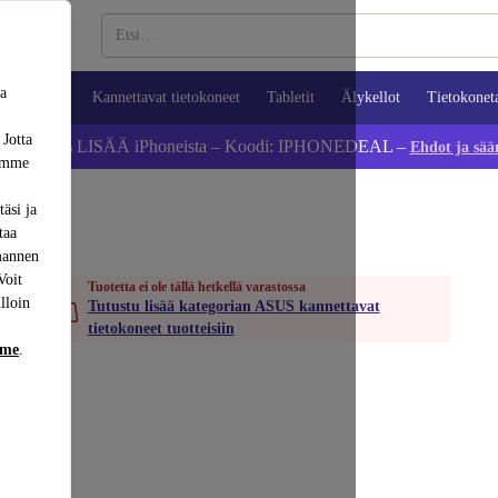
sa
ypuhelimet
Kannettavat tietokoneet
Tabletit
Älykellot
Tietokonet
 Jotta
Säästä 5 % LISÄÄ iPhoneista – Koodi: IPHONEDEAL –
Ehdot ja sää
dämme
äsi ja
taa
mannen
Voit
Tuotetta ei ole tällä hetkellä varastossa
lloin
Tutustu lisää kategorian ASUS kannettavat
tietokoneet tuotteisiin
mme
.