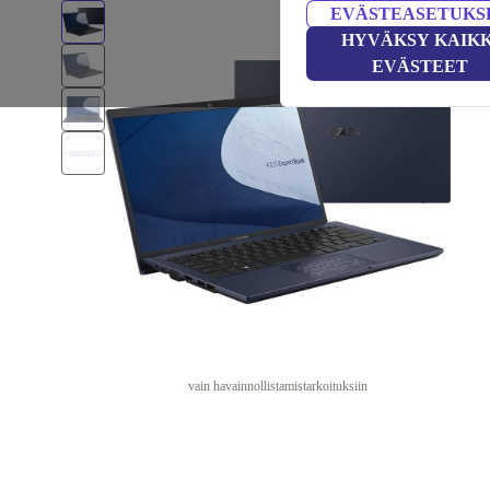
EVÄSTEASETUKS
HYVÄKSY KAIKK
EVÄSTEET
vain havainnollistamistarkoituksiin