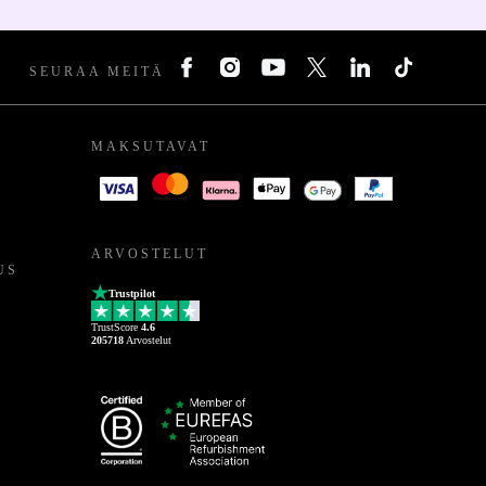
SEURAA MEITÄ
MAKSUTAVAT
ARVOSTELUT
US
Trustpilot
TrustScore
4.6
205718
Arvostelut