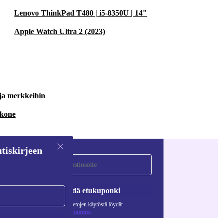
Lenovo ThinkPad T480 | i5-8350U | 14"
Apple Watch Ultra 2 (2023)
 ja merkkeihin
 kone
tiskirjeen
Pyydä etukuponki
Lisätietoja henkilötietojen käytöstä löydät
tietosuojaselosteestamme
.