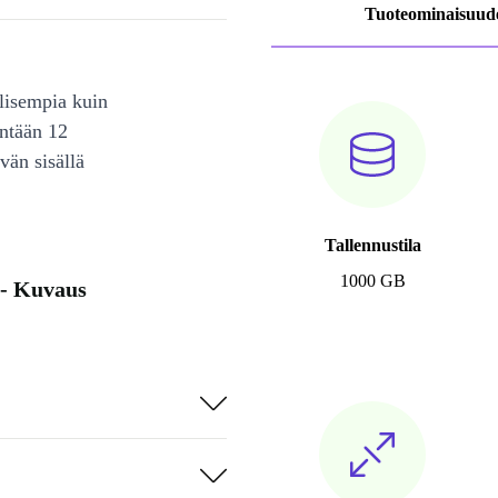
Tuoteominaisuud
lisempia kuin
intään 12
vän sisällä
Tallennustila
1000 GB
- Kuvaus