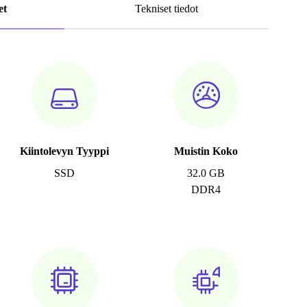
et
Tekniset tiedot
Kiintolevyn Tyyppi
Muistin Koko
SSD
32.0 GB
DDR4