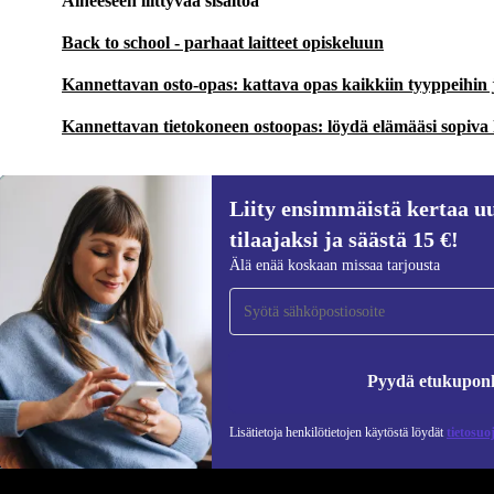
Aiheeseen liittyvää sisältöä
Back to school - parhaat laitteet opiskeluun
Kannettavan osto-opas: kattava opas kaikkiin tyyppeihin
Kannettavan tietokoneen ostoopas: löydä elämääsi sopiva
Liity ensimmäistä kertaa uu
tilaajaksi ja säästä 15 €!
Liity ensimmäistä kertaa uutiskirjeen
Älä enää koskaan missaa tarjousta
tilaajaksi ja säästä 15 €!
Älä missaa enää yhtäkään tarjousta.
Pyydä etukupon
Lisätietoja henkilötietojen käytöstä löydät
tietosuo
REFURBED SUOMI - RETHINK NEW.