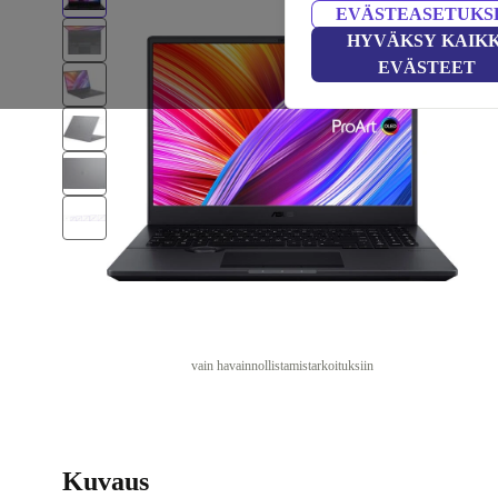
EVÄSTEASETUKS
HYVÄKSY KAIKK
EVÄSTEET
vain havainnollistamistarkoituksiin
Kuvaus