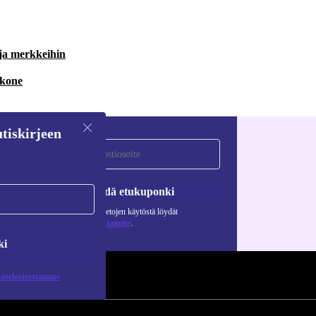
 ja merkkeihin
 kone
tiskirjeen
Pyydä etukuponki
Lisätietoja henkilötietojen käytöstä löydät
tietosuojaselosteestamme
.
ki
jaselosteestamme