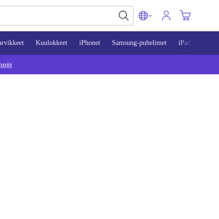
arvikkeet
Kuulokkeet
iPhonet
Samsung-puhelimet
iPadit
Mac
nnöt