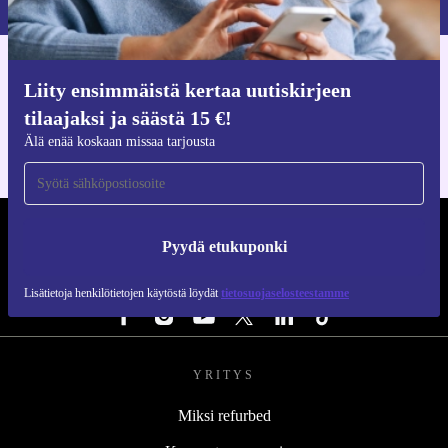
Hanki refurbed-sovellus
Liity ensimmäistä kertaa uutiskirjeen
iOS:lle ja Androidille
tilaajaksi ja säästä 15 €!
Älä enää koskaan missaa tarjousta
REFURBED SUOMI - RETHINK NEW.
Pyydä etukuponki
SEURAA MEITÄ
Lisätietoja henkilötietojen käytöstä löydät
tietosuojaselosteestamme
YRITYS
Miksi refurbed