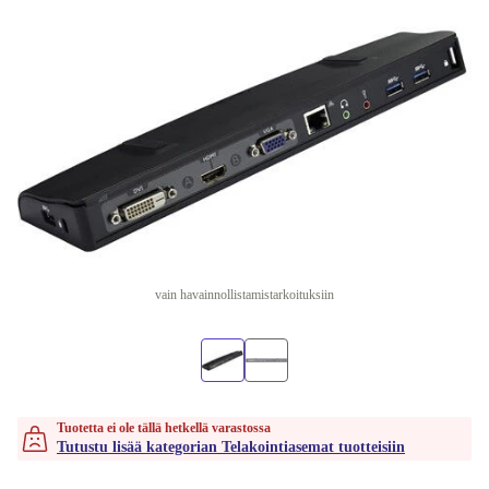
vain havainnollistamistarkoituksiin
Tuotetta ei ole tällä hetkellä varastossa
Tutustu lisää kategorian Telakointiasemat tuotteisiin