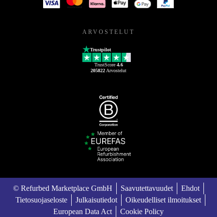
ARVOSTELUT
Trustpilot
TrustScore
4.6
205822
Arvostelut
© Refurbed Marketplace GmbH
Saavutettavuudet
Ehdot
Tietosuojaseloste
Julkaisutiedot
Oikeudelliset ilmoitukset
European Data Act
Cookie Policy