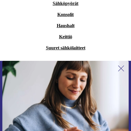
Sähköpyörät
Konsolit
Haushalt
Keittiö
Suuret sähkölaitteet
Liity ensimmäistä kertaa uutiskirjeen
tilaajaksi ja säästä 15 €!
Älä missaa enää yhtäkään tarjousta.
Pyydä etukuponki
Lisätietoja henkilötietojen käytöstä löydät
tietosuojaselosteestamme
.