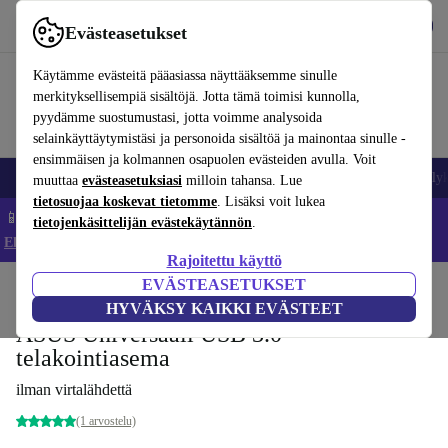
Lataa sovellus
Lataa
Evästeasetukset
Käytä refurbed-palvelua nopeasti ja helposti
Käytämme evästeitä pääasiassa näyttääksemme sinulle
merkityksellisempiä sisältöjä. Jotta tämä toimisi kunnolla,
pyydämme suostumustasi, jotta voimme analysoida
selainkäyttäytymistäsi ja personoida sisältöä ja mainontaa sinulle -
ensimmäisen ja kolmannen osapuolen evästeiden avulla. Voit
Matkapuhelimet ja älypuhelimet
Kannettavat tietokoneet
Tabletit
Älyk
muuttaa
evästeasetuksiasi
milloin tahansa. Lue
tietosuojaa koskevat tietomme
. Lisäksi voit lukea
📱 Säästä 5 % LISÄÄ iPhoneista – Koodi: IPHONEDEAL –
tietojenkäsittelijän evästekäytännön
.
Ehdot ja säännöt
Rajoitettu käyttö
EVÄSTEASETUKSET
Koti
Tuotteet
Tarvikkeet
Telakointiasemat
HYVÄKSY KAIKKI EVÄSTEET
ASUS Universaali USB 3.0 -
telakointiasema
ilman virtalähdettä
(1 arvostelu)