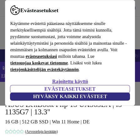
Lataa sovellus
Lataa
Evästeasetukset
Käytä refurbed-palvelua nopeasti ja helposti
Käytämme evästeitä pääasiassa näyttääksemme sinulle
merkityksellisempiä sisältöjä. Jotta tämä toimisi kunnolla,
pyydämme suostumustasi, jotta voimme analysoida
selainkäyttäytymistäsi ja personoida sisältöä ja mainontaa sinulle -
ensimmäisen ja kolmannen osapuolen evästeiden avulla. Voit
Matkapuhelimet ja älypuhelimet
Kannettavat tietokoneet
Tabletit
Älyk
muuttaa
evästeasetuksiasi
milloin tahansa. Lue
tietosuojaa koskevat tietomme
. Lisäksi voit lukea
📱 Säästä 5 % LISÄÄ iPhoneista – Koodi: IPHONEDEAL –
tietojenkäsittelijän evästekäytännön
.
Ehdot ja säännöt
Rajoitettu käyttö
EVÄSTEASETUKSET
Koti
Tuotteet
Kannettavat tietokoneet
ASUS kannettavat tietokoneet
HYVÄKSY KAIKKI EVÄSTEET
ASUS ZenBook Flip 13 UX363EA | i5-
1135G7 | 13.3"
16 GB | 512 GB SSD | Win 11 Home | DE
(Arvosteluja kerätään)