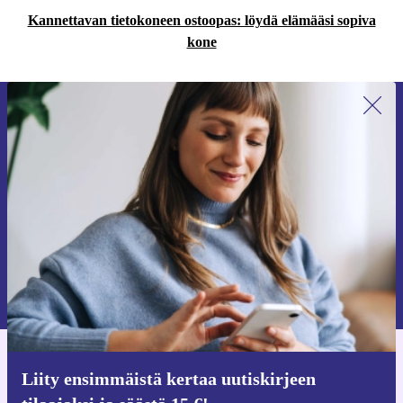
Kannettavan tietokoneen ostoopas: löydä elämääsi sopiva
kone
Liity ensimmäistä kertaa uutiskirjeen
tilaajaksi ja säästä 15 €!
Älä missaa enää yhtäkään tarjousta.
Pyydä etukuponki
Lisätietoja henkilötietojen käytöstä löydät
tietosuojaselosteestamme
.
Hanki refurbed-sovellus
Liity ensimmäistä kertaa uutiskirjeen
iOS:lle ja Androidille