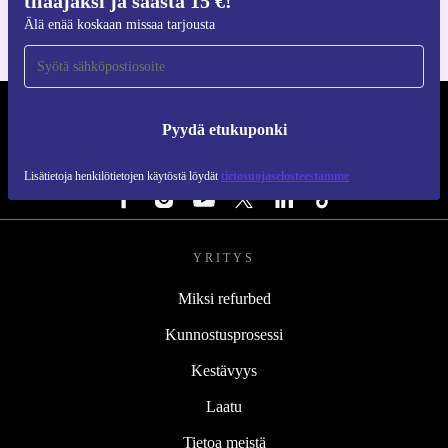
tilaajaksi ja säästä 15 €!
Älä enää koskaan missaa tarjousta
REFURBED SUOMI - RETHINK NEW.
Pyydä etukuponki
SEURAA MEITÄ
Lisätietoja henkilötietojen käytöstä löydät
tietosuojaselosteestamme
YRITYS
Miksi refurbed
Kunnostusprosessi
Kestävyys
Laatu
Tietoa meistä