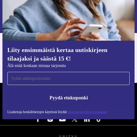
Pyydä etukuponki
Lisätietoja henkilötietojen käytöstä löydät
tietosuojaselosteestamme
.
Hanki refurbed-sovellus
Liity ensimmäistä kertaa uutiskirjeen
iOS:lle ja Androidille
tilaajaksi ja säästä 15 €!
Älä enää koskaan missaa tarjousta
REFURBED SUOMI - RETHINK NEW.
Pyydä etukuponki
SEURAA MEITÄ
Lisätietoja henkilötietojen käytöstä löydät
tietosuojaselosteestamme
YRITYS