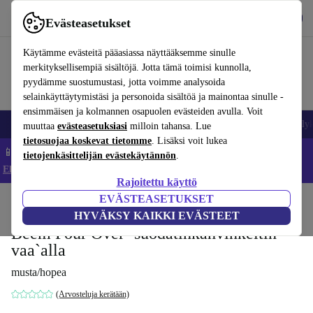
Lataa sovellus
Lataa
Evästeasetukset
Käytä refurbed-palvelua nopeasti ja helposti
Käytämme evästeitä pääasiassa näyttääksemme sinulle
merkityksellisempiä sisältöjä. Jotta tämä toimisi kunnolla,
pyydämme suostumustasi, jotta voimme analysoida
selainkäyttäytymistäsi ja personoida sisältöä ja mainontaa sinulle -
ensimmäisen ja kolmannen osapuolen evästeiden avulla. Voit
Matkapuhelimet ja älypuhelimet
Kannettavat tietokoneet
Tabletit
Älyk
muuttaa
evästeasetuksiasi
milloin tahansa. Lue
tietosuojaa koskevat tietomme
. Lisäksi voit lukea
📱 Säästä 5 % LISÄÄ iPhoneista – Koodi: IPHONEDEAL –
tietojenkäsittelijän evästekäytännön
.
Ehdot ja säännöt
Rajoitettu käyttö
EVÄSTEASETUKSET
Koti
Tuotteet
Keittiö
Juomat
Kahvi
HYVÄKSY KAIKKI EVÄSTEET
Beem Pour Over -suodatinkahvinkeitin
vaa`alla
musta/hopea
(Arvosteluja kerätään)