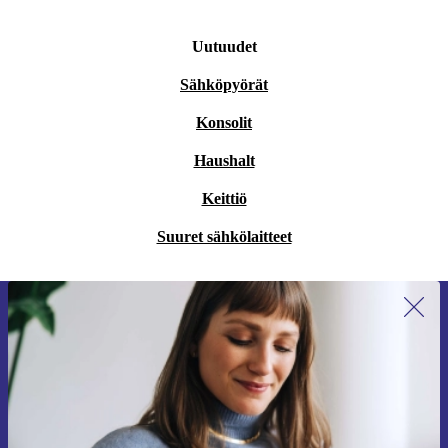
Uutuudet
Sähköpyörät
Konsolit
Haushalt
Keittiö
Suuret sähkölaitteet
Liity ensimmäistä kertaa uutiskirjeen
tilaajaksi ja säästä 15 €!
Älä missaa enää yhtäkään tarjousta.