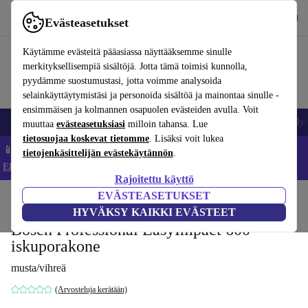
Lataa sovellus
Lataa
Evästeasetukset
Käytä refurbed-palvelua nopeasti ja helposti
Käytämme evästeitä pääasiassa näyttääksemme sinulle
merkityksellisempiä sisältöjä. Jotta tämä toimisi kunnolla,
pyydämme suostumustasi, jotta voimme analysoida
selainkäyttäytymistäsi ja personoida sisältöä ja mainontaa sinulle -
ensimmäisen ja kolmannen osapuolen evästeiden avulla. Voit
Matkapuhelimet ja älypuhelimet
Kannettavat tietokoneet
Tabletit
Älyk
muuttaa
evästeasetuksiasi
milloin tahansa. Lue
tietosuojaa koskevat tietomme
. Lisäksi voit lukea
📱 Säästä 5 % LISÄÄ iPhoneista – Koodi: IPHONEDEAL –
tietojenkäsittelijän evästekäytännön
.
Ehdot ja säännöt
Rajoitettu käyttö
EVÄSTEASETUKSET
Koti
Tuotteet
Sähkötyökalut
HYVÄKSY KAIKKI EVÄSTEET
Bosch Professional EasyImpact 600
iskuporakone
musta/vihreä
(Arvosteluja kerätään)