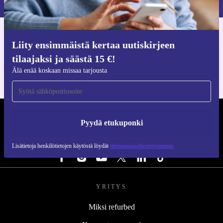
Hanki refurbed-sovellus
Liity ensimmäistä kertaa uutiskirjeen
iOS:lle ja Androidille
tilaajaksi ja säästä 15 €!
Älä enää koskaan missaa tarjousta
REFURBED SUOMI - RETHINK NEW.
Pyydä etukuponki
SEURAA MEITÄ
Lisätietoja henkilötietojen käytöstä löydät
tietosuojaselosteestamme
YRITYS
Miksi refurbed