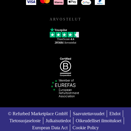
ARVOSTELUT
Trustpilot
TrustScore
4.6
205684
Arvostelut
© Refurbed Marketplace GmbH
Saavutettavuudet
Ehdot
Tietosuojaseloste
Julkaisutiedot
Oikeudelliset ilmoitukset
European Data Act
Cookie Policy