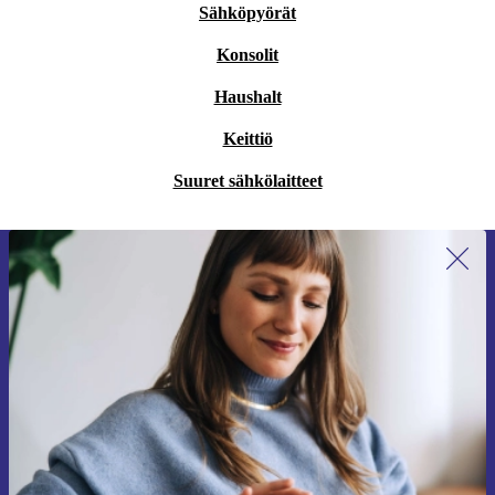
Sähköpyörät
Konsolit
Haushalt
Keittiö
Suuret sähkölaitteet
Liity ensimmäistä kertaa uutiskirjeen
tilaajaksi ja säästä 15 €!
Älä missaa enää yhtäkään tarjousta.
Pyydä etukuponki
Lisätietoja henkilötietojen käytöstä löydät
tietosuojaselosteestamme
.