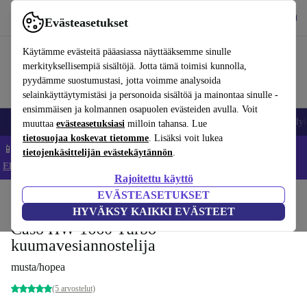
Lataa sovellus
Lataa
Evästeasetukset
Käytä refurbed-palvelua nopeasti ja helposti
Käytämme evästeitä pääasiassa näyttääksemme sinulle
merkityksellisempiä sisältöjä. Jotta tämä toimisi kunnolla,
pyydämme suostumustasi, jotta voimme analysoida
selainkäyttäytymistäsi ja personoida sisältöä ja mainontaa sinulle -
ensimmäisen ja kolmannen osapuolen evästeiden avulla. Voit
Matkapuhelimet ja älypuhelimet
Kannettavat tietokoneet
Tabletit
Älyk
muuttaa
evästeasetuksiasi
milloin tahansa. Lue
tietosuojaa koskevat tietomme
. Lisäksi voit lukea
📱 Säästä 5 % LISÄÄ iPhoneista – Koodi: IPHONEDEAL –
tietojenkäsittelijän evästekäytännön
.
Ehdot ja säännöt
Rajoitettu käyttö
EVÄSTEASETUKSET
Koti
Tuotteet
Keittiö
Juomat
Vesi
HYVÄKSY KAIKKI EVÄSTEET
Caso HW 1660 Turbo -
kuumavesiannostelija
musta/hopea
(5 arvostelut)