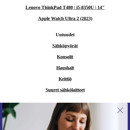
Lenovo ThinkPad T480 | i5-8350U | 14"
Apple Watch Ultra 2 (2023)
Uutuudet
Sähköpyörät
Konsolit
Haushalt
Keittiö
Suuret sähkölaitteet
Liity ensimmäistä kertaa uutiskirjeen
tilaajaksi ja säästä 15 €!
Älä missaa enää yhtäkään tarjousta.