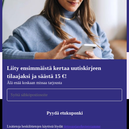
Pyydä etukuponki
Lisätietoja henkilötietojen käytöstä löydät
tietosuojaselosteestamme
.
Hanki refurbed-sovellus
Liity ensimmäistä kertaa uutiskirjeen
iOS:lle ja Androidille
tilaajaksi ja säästä 15 €!
Älä enää koskaan missaa tarjousta
REFURBED SUOMI - RETHINK NEW.
Pyydä etukuponki
SEURAA MEITÄ
Lisätietoja henkilötietojen käytöstä löydät
tietosuojaselosteestamme