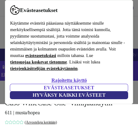
Lataa sovellus
Lataa
Evästeasetukset
Käytä refurbed-palvelua nopeasti ja helposti
Käytämme evästeitä pääasiassa näyttääksemme sinulle
merkityksellisempiä sisältöjä. Jotta tämä toimisi kunnolla,
pyydämme suostumustasi, jotta voimme analysoida
selainkäyttäytymistäsi ja personoida sisältöä ja mainontaa sinulle -
ensimmäisen ja kolmannen osapuolen evästeiden avulla. Voit
Matkapuhelimet ja älypuhelimet
Kannettavat tietokoneet
Tabletit
Älyk
muuttaa
evästeasetuksiasi
milloin tahansa. Lue
tietosuojaa koskevat tietomme
. Lisäksi voit lukea
📱 Säästä 5 % LISÄÄ iPhoneista – Koodi: IPHONEDEAL –
tietojenkäsittelijän evästekäytännön
.
Ehdot ja säännöt
Rajoitettu käyttö
EVÄSTEASETUKSET
Koti
Tuotteet
Keittiö
Tarvikkeet/muut
HYVÄKSY KAIKKI EVÄSTEET
Caso WineCase One -viinijäähdytin
611 | musta/hopea
(Arvosteluja kerätään)