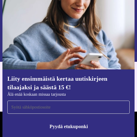
Älä missaa enää yhtäkään tarjousta.
Pyydä etukuponki
Lisätietoja henkilötietojen käytöstä löydät
tietosuojaselosteestamme
.
Hanki refurbed-sovellus
Liity ensimmäistä kertaa uutiskirjeen
iOS:lle ja Androidille
tilaajaksi ja säästä 15 €!
Älä enää koskaan missaa tarjousta
REFURBED SUOMI - RETHINK NEW.
Pyydä etukuponki