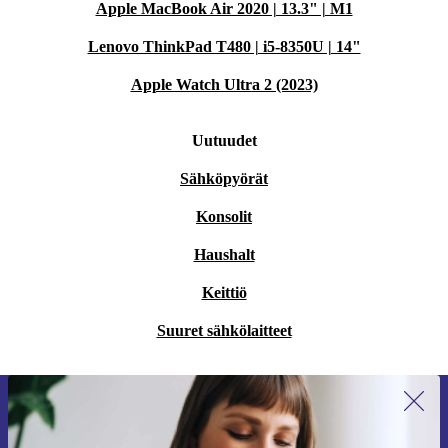
Apple MacBook Air 2020 | 13.3" | M1
Lenovo ThinkPad T480 | i5-8350U | 14"
Apple Watch Ultra 2 (2023)
Uutuudet
Sähköpyörät
Konsolit
Haushalt
Keittiö
Suuret sähkölaitteet
Liity ensimmäistä kertaa uutiskirjeen
tilaajaksi ja säästä 15 €!