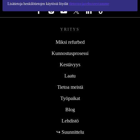
SEURAA MEITÄ
Lisätietoja henkilötietojen käytöstä löydät
tietosuojaselosteestamme
YRITYS
Miksi refurbed
Kunnostusprosessi
Kestävyys
Laatu
Tietoa meistä
Työpaikat
Blog
Lehdistö
↪ Suunnittelu