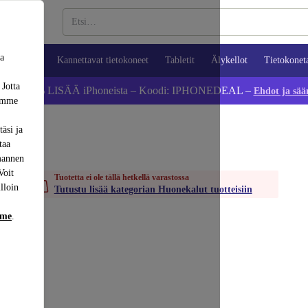
sa
ypuhelimet
Kannettavat tietokoneet
Tabletit
Älykellot
Tietokonet
 Jotta
Säästä 5 % LISÄÄ iPhoneista – Koodi: IPHONEDEAL –
Ehdot ja sää
dämme
äsi ja
taa
mannen
Voit
Tuotetta ei ole tällä hetkellä varastossa
lloin
Tutustu lisää kategorian Huonekalut tuotteisiin
mme
.