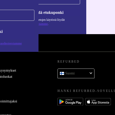
Pyydä etukuponki
Lisätietoja henkilötietojen käytöstä löydät
tietosuojaselosteestamme
.
ki
jaselosteestamme
REFURBED
 kysymykset
Suomi
toluokat
HANKI REFURBED-SOVELL
oimittajaksi