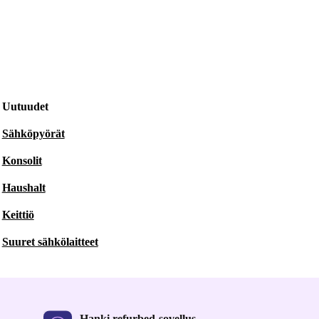
Uutuudet
Sähköpyörät
Konsolit
Haushalt
Keittiö
Suuret sähkölaitteet
Hanki refurbed-sovellus