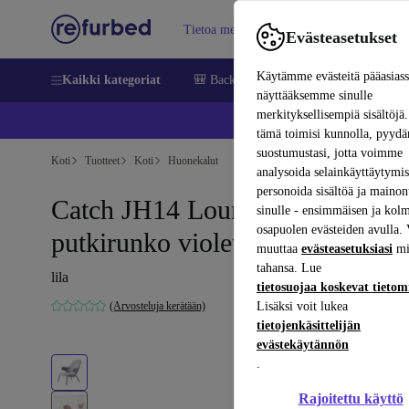
Tietoa meistä
Myy
Apua
Evästeasetukset
Käytämme evästeitä pääasias
Kaikki kategoriat
🎒 Back to school
Matkapuhelimet ja äl
näyttääksemme sinulle
merkityksellisempiä sisältöjä.
📱 
tämä toimisi kunnolla, pyy
suostumustasi, jotta voimme
Koti
Tuotteet
Koti
Huonekalut
analysoida selainkäyttäytymist
personoida sisältöä ja mainon
Catch JH14 Lounge Chair
sinulle - ensimmäisen ja kol
osapuolen evästeiden avulla. 
putkirunko violetti
muuttaa
evästeasetuksiasi
mi
tahansa. Lue
lila
tietosuojaa koskevat tieto
(Arvosteluja kerätään)
Lisäksi voit lukea
tietojenkäsittelijän
evästekäytännön
.
Rajoitettu käyttö