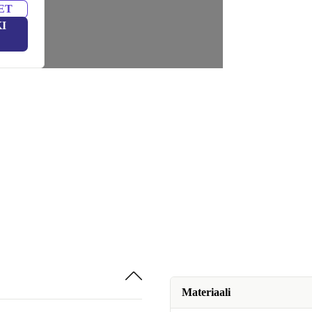
ET
I
Materiaali