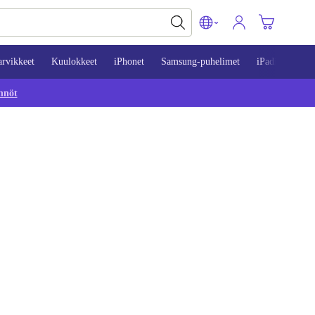
arvikkeet
Kuulokkeet
iPhonet
Samsung-puhelimet
iPadit
Mac
nnöt