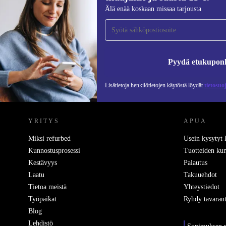
Liity ensimmäistä kertaa uutiskirjeen
Älä enää koskaan missaa tarjousta
tilaajaksi ja säästä 15 €!
Älä missaa enää yhtäkään tarjousta.
Pyydä etukupon
Lisätietoja henkilötietojen käytöstä löydät
tietosuo
REFURBED SUOMI - RETHINK NEW.
YRITYS
APUA
Miksi refurbed
Usein kysytyt
Kunnostusprosessi
Tuotteiden kun
Kestävyys
Palautus
Laatu
Takuuehdot
Tietoa meistä
Yhteystiedot
Työpaikat
Ryhdy tavarant
Blog
Lehdistö