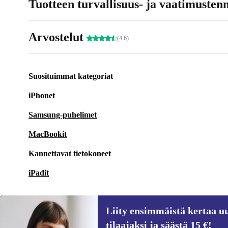
Tuotteen turvallisuus- ja vaatimusten
Arvostelut
(4.6)
Suosituimmat kategoriat
iPhonet
Samsung-puhelimet
MacBookit
Kannettavat tietokoneet
iPadit
Liity ensimmäistä kertaa uu
tilaajaksi ja säästä 15 €!