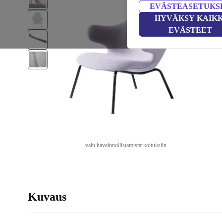
EVÄSTEASETUKS
HYVÄKSY KAIKK
EVÄSTEET
vain havainnollistamistarkoituksiin
Kuvaus