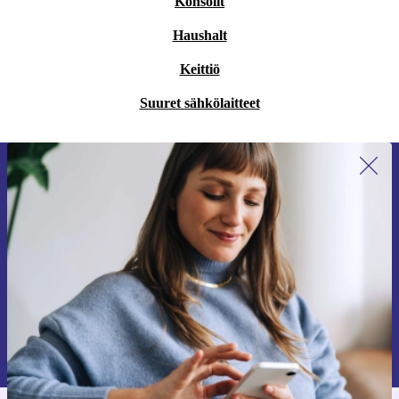
Konsolit
Haushalt
Keittiö
Suuret sähkölaitteet
Liity ensimmäistä kertaa uutiskirjeen
tilaajaksi ja säästä 15 €!
Älä missaa enää yhtäkään tarjousta.
Pyydä etukuponki
Lisätietoja henkilötietojen käytöstä löydät
tietosuojaselosteestamme
.