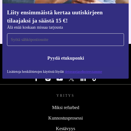
Hanki refurbed-sovellus
Liity ensimmäistä kertaa uutiskirjeen
iOS:lle ja Androidille
tilaajaksi ja säästä 15 €!
Älä enää koskaan missaa tarjousta
REFURBED SUOMI - RETHINK NEW.
Pyydä etukuponki
SEURAA MEITÄ
Lisätietoja henkilötietojen käytöstä löydät
tietosuojaselosteestamme
YRITYS
Miksi refurbed
Kunnostusprosessi
Kestävyys