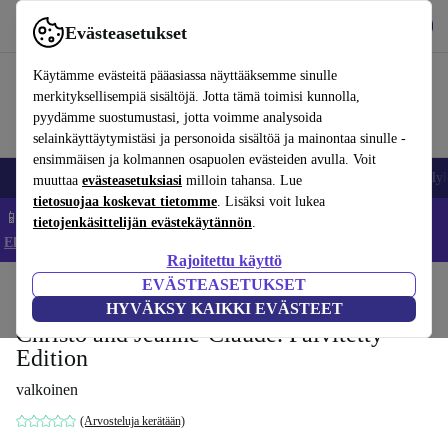
Lataa sovellus
Lataa
Evästeasetukset
Käytä refurbed-palvelua nopeasti ja helposti
Käytämme evästeitä pääasiassa näyttääksemme sinulle
merkityksellisempiä sisältöjä. Jotta tämä toimisi kunnolla,
pyydämme suostumustasi, jotta voimme analysoida
selainkäyttäytymistäsi ja personoida sisältöä ja mainontaa sinulle -
ensimmäisen ja kolmannen osapuolen evästeiden avulla. Voit
Matkapuhelimet ja älypuhelimet
Kannettavat tietokoneet
Tabletit
Älyk
muuttaa
evästeasetuksiasi
milloin tahansa. Lue
tietosuojaa koskevat tietomme
. Lisäksi voit lukea
📱 Säästä 5 % LISÄÄ iPhoneista – Koodi: IPHONEDEAL –
tietojenkäsittelijän evästekäytännön
.
Ehdot ja säännöt
Rajoitettu käyttö
EVÄSTEASETUKSET
Koti
Tuotteet
Koti
Huonekalut
HYVÄKSY KAIKKI EVÄSTEET
Christo and Jeanne-Claude. Päivitetty
Edition
valkoinen
(Arvosteluja kerätään)