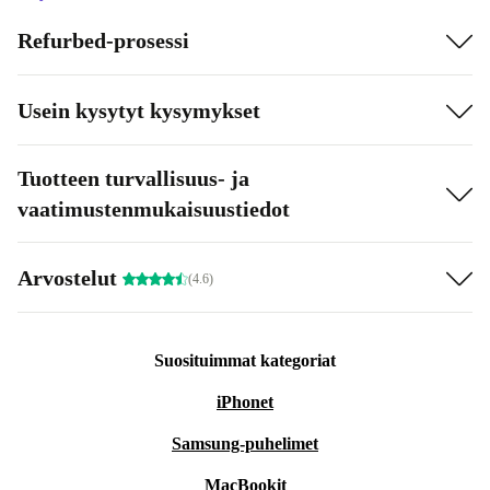
Refurbed-prosessi
Usein kysytyt kysymykset
Tuotteen turvallisuus- ja
vaatimustenmukaisuustiedot
Arvostelut
(4.6)
Suosituimmat kategoriat
iPhonet
Samsung-puhelimet
MacBookit