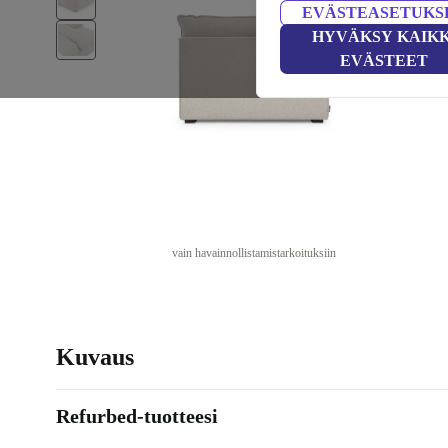
EVÄSTEASETUKS
HYVÄKSY KAIKK
EVÄSTEET
vain havainnollistamistarkoituksiin
Kuvaus
Refurbed-tuotteesi