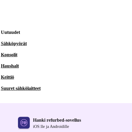
Uutuudet
Sähköpyörät
Konsolit
Haushalt
Keittiö
Suuret sähkölaitteet
Hanki refurbed-sovellus
iOS:lle ja Androidille