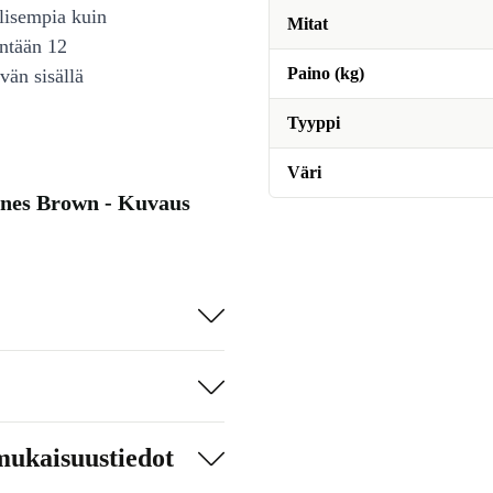
lisempia kuin
Mitat
intään 12
Paino (kg)
vän sisällä
Tyyppi
Väri
gnes Brown - Kuvaus
mukaisuustiedot