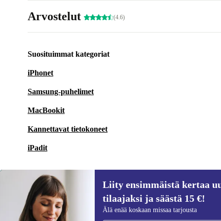
Arvostelut
(4.6)
Suosituimmat kategoriat
iPhonet
Samsung-puhelimet
MacBookit
Kannettavat tietokoneet
iPadit
Liity ensimmäistä kertaa uu
tilaajaksi ja säästä 15 €!
Liity ensimmäistä kertaa uutiskirjeen
Älä enää koskaan missaa tarjousta
tilaajaksi ja säästä 15 €!