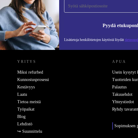
Älä missaa enää yhtäkään tarjousta.
Pyydä etukupon
Lisätietoja henkilötietojen käytöstä löydät
tietosuo
REFURBED SUOMI - RETHINK NEW.
YRITYS
APUA
Miksi refurbed
Usein kysytyt
Kunnostusprosessi
Tuotteiden kun
Kestävyys
Palautus
Laatu
Takuuehdot
Tietoa meistä
Yhteystiedot
Työpaikat
Ryhdy tavarant
Blog
Lehdistö
Sopimuksen p
↪ Suunnittelu