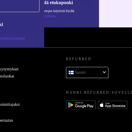
Pyydä etukuponki
Lisätietoja henkilötietojen käytöstä löydät
tietosuojaselosteestamme
.
ki
jaselosteestamme
REFURBED
 kysymykset
Suomi
toluokat
HANKI REFURBED-SOVELL
oimittajaksi
eruutus