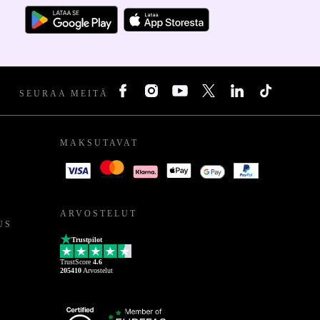
SEURAA MEITÄ
MAKSUTAVAT
ARVOSTELUT
US
Trustpilot
TrustScore
4.6
205410
Arvostelut