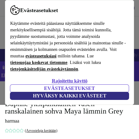
Lataa sovellus
Lataa
Evästeasetukset
Käytä refurbed-palvelua nopeasti ja helposti
Käytämme evästeitä pääasiassa näyttääksemme sinulle
merkityksellisempiä sisältöjä. Jotta tämä toimisi kunnolla,
pyydämme suostumustasi, jotta voimme analysoida
selainkäyttäytymistäsi ja personoida sisältöä ja mainontaa sinulle -
ensimmäisen ja kolmannen osapuolen evästeiden avulla. Voit
Matkapuhelimet ja älypuhelimet
Kannettavat tietokoneet
Tabletit
Älyk
muuttaa
evästeasetuksiasi
milloin tahansa. Lue
tietosuojaa koskevat tietomme
. Lisäksi voit lukea
📱 Säästä 5 % LISÄÄ iPhoneista – Koodi: IPHONEDEAL –
tietojenkäsittelijän evästekäytännön
.
Ehdot ja säännöt
Rajoitettu käyttö
EVÄSTEASETUKSET
Koti
Tuotteet
Koti
Huonekalut
HYVÄKSY KAIKKI EVÄSTEET
Daphne yksipaikkainen vasen
ranskalainen sohva Maya lämmin Grey
harmaa
(Arvosteluja kerätään)