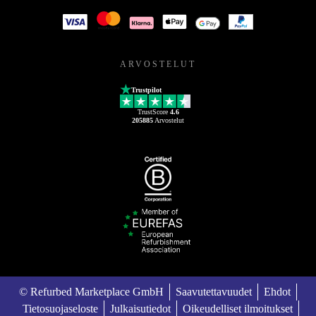
ARVOSTELUT
Trustpilot
TrustScore
4.6
205885
Arvostelut
© Refurbed Marketplace GmbH
Saavutettavuudet
Ehdot
Tietosuojaseloste
Julkaisutiedot
Oikeudelliset ilmoitukset