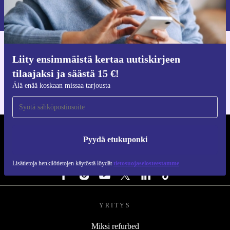
Lisätietoja henkilötietojen käytöstä löydät
tietosuojaselosteestamme
.
Hanki refurbed-sovellus
Liity ensimmäistä kertaa uutiskirjeen
iOS:lle ja Androidille
tilaajaksi ja säästä 15 €!
Älä enää koskaan missaa tarjousta
REFURBED SUOMI - RETHINK NEW.
Pyydä etukuponki
SEURAA MEITÄ
Lisätietoja henkilötietojen käytöstä löydät
tietosuojaselosteestamme
YRITYS
Miksi refurbed