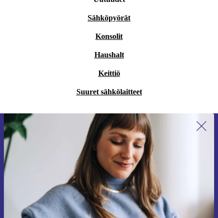
Sähköpyörät
Konsolit
Haushalt
Keittiö
Suuret sähkölaitteet
Liity ensimmäistä kertaa uutiskirjeen
tilaajaksi ja säästä 15 €!
Älä missaa enää yhtäkään tarjousta.
Pyydä etukuponki