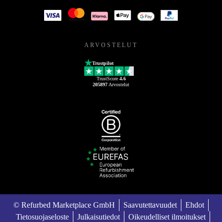
ARVOSTELUT
Trustpilot
TrustScore
4.6
205897
Arvostelut
© Refurbed Marketplace GmbH
Saavutettavuudet
Ehdot
Tietosuojaseloste
Julkaisutiedot
Oikeudelliset ilmoitukset