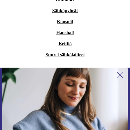
Sähköpyörät
Konsolit
Haushalt
Keittiö
Suuret sähkölaitteet
Liity ensimmäistä kertaa uutiskirjeen
tilaajaksi ja säästä 15 €!
Älä missaa enää yhtäkään tarjousta.
Pyydä etukuponki