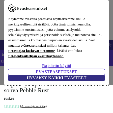
Lataa sovellus
Lataa
Evästeasetukset
Käytä refurbed-palvelua nopeasti ja helposti
Käytämme evästeitä pääasiassa näyttääksemme sinulle
merkityksellisempiä sisältöjä. Jotta tämä toimisi kunnolla,
pyydämme suostumustasi, jotta voimme analysoida
selainkäyttäytymistäsi ja personoida sisältöä ja mainontaa sinulle -
ensimmäisen ja kolmannen osapuolen evästeiden avulla. Voit
Matkapuhelimet ja älypuhelimet
Kannettavat tietokoneet
Tabletit
Älyk
muuttaa
evästeasetuksiasi
milloin tahansa. Lue
tietosuojaa koskevat tietomme
. Lisäksi voit lukea
📱 Säästä 5 % LISÄÄ iPhoneista – Koodi: IPHONEDEAL –
tietojenkäsittelijän evästekäytännön
.
Ehdot ja säännöt
Rajoitettu käyttö
EVÄSTEASETUKSET
Koti
Tuotteet
Koti
Huonekalut
HYVÄKSY KAIKKI EVÄSTEET
Daphne yksipaikkainen oikea ranskalainen
sohva Pebble Rust
ruskea
(Arvosteluja kerätään)