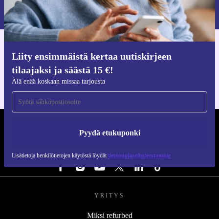
Lisätietoja henkilötietojen käytöstä löydät
tietosuojaselosteestamme
.
Hanki refurbed-sovellus
Liity ensimmäistä kertaa uutiskirjeen
iOS:lle ja Androidille
tilaajaksi ja säästä 15 €!
Älä enää koskaan missaa tarjousta
REFURBED SUOMI - RETHINK NEW.
Pyydä etukuponki
SEURAA MEITÄ
Lisätietoja henkilötietojen käytöstä löydät
tietosuojaselosteestamme
YRITYS
Miksi refurbed