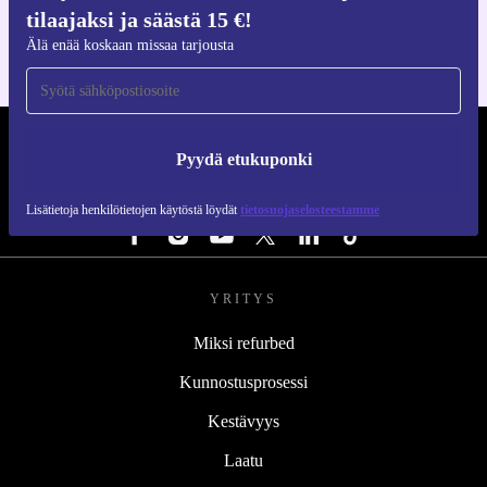
iOS:lle ja Androidille
tilaajaksi ja säästä 15 €!
Älä enää koskaan missaa tarjousta
REFURBED SUOMI - RETHINK NEW.
Pyydä etukuponki
SEURAA MEITÄ
Lisätietoja henkilötietojen käytöstä löydät
tietosuojaselosteestamme
YRITYS
Miksi refurbed
Kunnostusprosessi
Kestävyys
Laatu