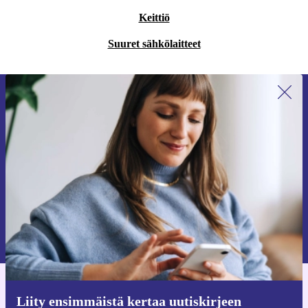
Keittiö
Suuret sähkölaitteet
Liity ensimmäistä kertaa uutiskirjeen
tilaajaksi ja säästä 15 €!
Älä missaa enää yhtäkään tarjousta.
Pyydä etukuponki
Lisätietoja henkilötietojen käytöstä löydät
tietosuojaselosteestamme
.
Hanki refurbed-sovellus
Liity ensimmäistä kertaa uutiskirjeen