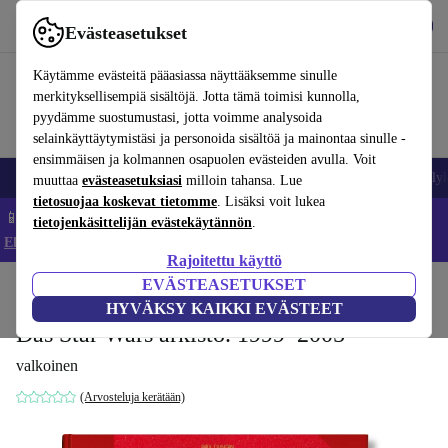
Lataa sovellus
Lataa
Evästeasetukset
Käytä refurbed-palvelua nopeasti ja helposti
Käytämme evästeitä pääasiassa näyttääksemme sinulle
merkityksellisempiä sisältöjä. Jotta tämä toimisi kunnolla,
pyydämme suostumustasi, jotta voimme analysoida
selainkäyttäytymistäsi ja personoida sisältöä ja mainontaa sinulle -
ensimmäisen ja kolmannen osapuolen evästeiden avulla. Voit
Matkapuhelimet ja älypuhelimet
Kannettavat tietokoneet
Tabletit
Älyk
muuttaa
evästeasetuksiasi
milloin tahansa. Lue
tietosuojaa koskevat tietomme
. Lisäksi voit lukea
📱 Säästä 5 % LISÄÄ iPhoneista – Koodi: IPHONEDEAL –
tietojenkäsittelijän evästekäytännön
.
Ehdot ja säännöt
Rajoitettu käyttö
EVÄSTEASETUKSET
Koti
Tuotteet
Koti
Huonekalut
HYVÄKSY KAIKKI EVÄSTEET
Das Star Wars arkisto. 1999–2005
valkoinen
(Arvosteluja kerätään)