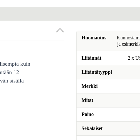
Huomautus
Kunnostamine
ja esimerki
Liitännät
2 x U
lisempia kuin
intään 12
Liitäntätyyppi
vän sisällä
Merkki
Mitat
Paino
Sekalaiset