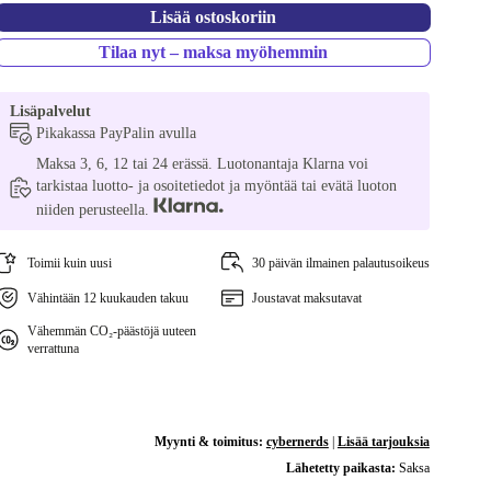
Lisää ostoskoriin
Tilaa nyt – maksa myöhemmin
Lisäpalvelut
Pikakassa PayPalin avulla
Maksa 3, 6, 12 tai 24 erässä. Luotonantaja Klarna voi
tarkistaa luotto- ja osoitetiedot ja myöntää tai evätä luoton
niiden perusteella.
Toimii kuin uusi
30 päivän ilmainen palautusoikeus
Vähintään 12 kuukauden takuu
Joustavat maksutavat
Vähemmän CO₂-päästöjä uuteen
verrattuna
Myynti & toimitus:
cybernerds
|
Lisää tarjouksia
Lähetetty paikasta:
Saksa