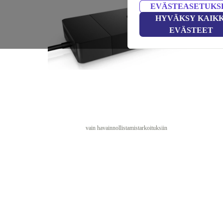
EVÄSTEASETUKS
HYVÄKSY KAIKK
EVÄSTEET
vain havainnollistamistarkoituksiin