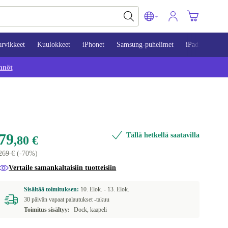
arvikkeet
Kuulokkeet
iPhonet
Samsung-puhelimet
iPadit
Mac
nnöt
79
Tällä hetkellä saatavilla
,80 €
269 €
(-70%)
Vertaile samankaltaisiin tuotteisiin
Sisältää toimituksen:
10. Elok. -
13. Elok.
30 päivän vapaat palautukset -takuu
Toimitus sisältyy:
Dock, kaapeli