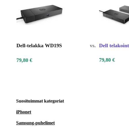
Dell-telakka WD19S
vs.
Dell telakoi
79,80 €
79,80 €
Suosituimmat kategoriat
iPhonet
Samsung-puhelimet