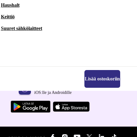
Haushalt
Keittiö
Suuret sähkölaitteet
Lisää ostoskoriin
Hanki refurbed-sovellus
iOS:lle ja Androidille