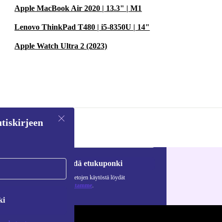
Apple MacBook Air 2020 | 13.3" | M1
Lenovo ThinkPad T480 | i5-8350U | 14"
Apple Watch Ultra 2 (2023)
tiskirjeen
Pyydä etukuponki
Lisätietoja henkilötietojen käytöstä löydät
tietosuojaselosteestamme
.
ki