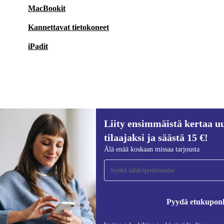
MacBookit
Kannettavat tietokoneet
iPadit
Liity ensimmäistä kertaa uu
79,80 €
269 €
(-70%)
tilaajaksi ja säästä 15 €!
Liity ensimmäistä kertaa uutiskirjeen
Älä enää koskaan missaa tarjousta
tilaajaksi ja säästä 15 €!
Älä missaa enää yhtäkään tarjousta.
Pyydä etukupon