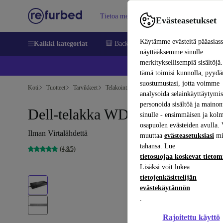
Tietoa meistä
Myy
Apua
Evästeasetukset
Käytämme evästeitä pääasias
Kaikki kategoriat
🎒 Back to school
Matkapuhelimet ja äl
näyttääksemme sinulle
merkityksellisempiä sisältöjä.
📱 
tämä toimisi kunnolla, pyy
suostumustasi, jotta voimme
Koti
Tuotteet
Tarvikkeet
Telakointiasemat
analysoida selainkäyttäytymist
personoida sisältöä ja mainon
Dell-telakka WD19S
sinulle - ensimmäisen ja kol
osapuolen evästeiden avulla. 
Ilman Virtalähdettä
muuttaa
evästeasetuksiasi
mi
tahansa. Lue
(4,8/5)
tietosuojaa koskevat tieto
Lisäksi voit lukea
tietojenkäsittelijän
evästekäytännön
.
Rajoitettu käyttö