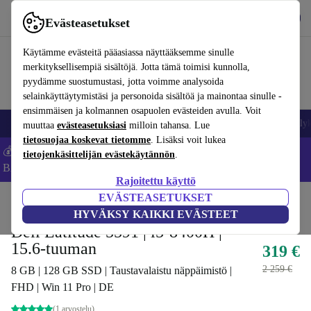
Lataa sovellus
Lataa
Evästeasetukset
Käytä refurbed-palvelua nopeasti ja helposti
Käytämme evästeitä pääasiassa näyttääksemme sinulle
merkityksellisempiä sisältöjä. Jotta tämä toimisi kunnolla,
pyydämme suostumustasi, jotta voimme analysoida
selainkäyttäytymistäsi ja personoida sisältöä ja mainontaa sinulle -
ensimmäisen ja kolmannen osapuolen evästeiden avulla. Voit
Matkapuhelimet ja älypuhelimet
Kannettavat tietokoneet
Tabletit
Älyk
muuttaa
evästeasetuksiasi
milloin tahansa. Lue
tietosuojaa koskevat tietomme
. Lisäksi voit lukea
💰Säästä -5 % LISÄÄ MacBookeista ja iPadeista – Koodi:
tietojenkäsittelijän evästekäytännön
.
BACK5OFF -
Ehdot
Rajoitettu käyttö
EVÄSTEASETUKSET
Koti
Tuotteet
Kannettavat tietokoneet
Dellin kannettavat tietokoneet
HYVÄKSY KAIKKI EVÄSTEET
Dell Latitude 5591 | i5-8400H |
15.6-tuuman
319 €
2 259 €
8 GB | 128 GB SSD | Taustavalaistu näppäimistö |
FHD | Win 11 Pro | DE
(1 arvostelu)