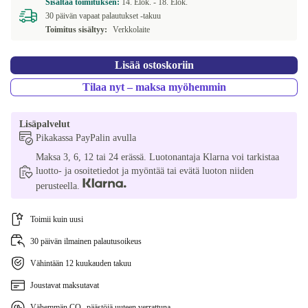
Sisältää toimituksen:
14. Elok. -
18. Elok.
30 päivän vapaat palautukset -takuu
Toimitus sisältyy:
Verkkolaite
Lisää ostoskoriin
Tilaa nyt – maksa myöhemmin
Lisäpalvelut
Pikakassa PayPalin avulla
Maksa 3, 6, 12 tai 24 erässä. Luotonantaja Klarna voi tarkistaa
luotto- ja osoitetiedot ja myöntää tai evätä luoton niiden
perusteella.
Toimii kuin uusi
30 päivän ilmainen palautusoikeus
Vähintään 12 kuukauden takuu
Joustavat maksutavat
Vähemmän CO₂-päästöjä uuteen verrattuna