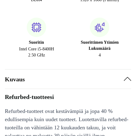
Suoritin
Suorittimen Ytimien
Lukumäärä
Intel Core i5-8400H
2.50 GHz
4
Kuvaus
Refurbed-tuotteesi
Refurbed-tuotteet ovat kestävämpiä ja jopa 40 %
edullisempia kuin uudet tuotteet. Luotettavilla refurbed-
tuoteilla on vähintään 12 kuukauden takuu, ja voit
palauttaa ne maksutta 30 päivän sisällä ilman