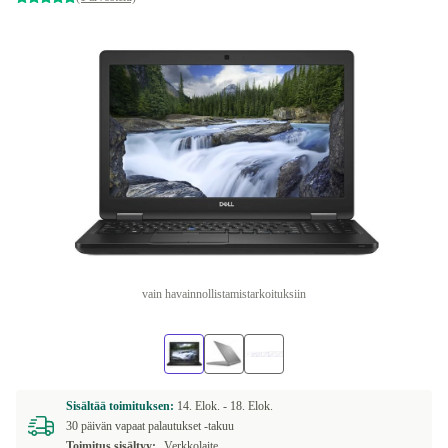
vain havainnollistamistarkoituksiin
Sisältää toimituksen:
14. Elok. -
18. Elok.
30 päivän vapaat palautukset -takuu
Toimitus sisältyy:
Verkkolaite