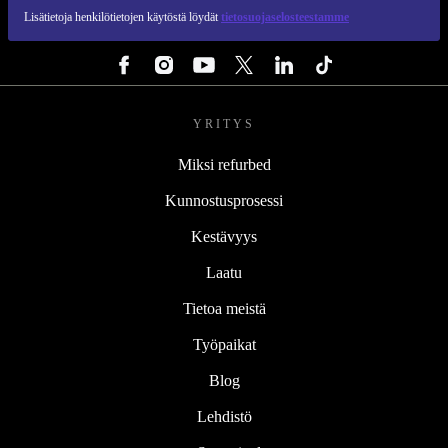
Lisätietoja henkilötietojen käytöstä löydät
tietosuojaselosteestamme
SEURAA MEITÄ
YRITYS
Miksi refurbed
Kunnostusprosessi
Kestävyys
Laatu
Tietoa meistä
Työpaikat
Blog
Lehdistö