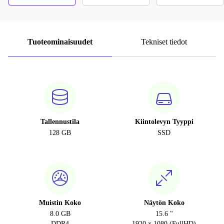
Tuoteominaisuudet
Tekniset tiedot
Tallennustila
Kiintolevyn Tyyppi
128 GB
SSD
Muistin Koko
Näytön Koko
8.0 GB
15.6 "
DDR4
1920 x 1080 (FullHD)