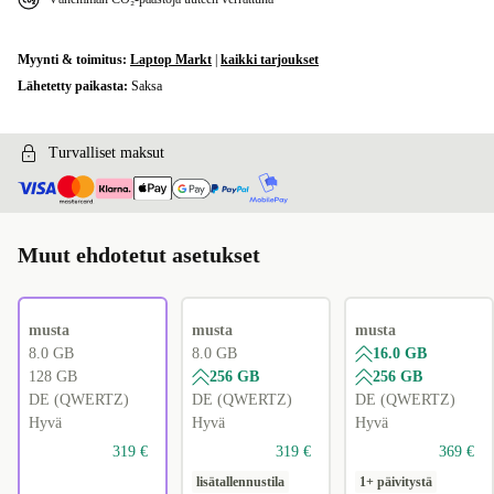
Myynti & toimitus:
Laptop Markt
|
kaikki tarjoukset
Lähetetty paikasta:
Saksa
Turvalliset maksut
Muut ehdotetut asetukset
musta
musta
musta
8.0 GB
8.0 GB
16.0 GB
128 GB
256 GB
256 GB
DE (QWERTZ)
DE (QWERTZ)
DE (QWERTZ)
Hyvä
Hyvä
Hyvä
319 €
319 €
369 €
lisätallennustila
1+ päivitystä