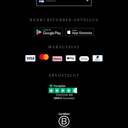
Suomi
HANKI REFURBED-SOVELLUS
MAKSUTAVAT
ARVOSTELUT
Trustpilot
TrustScore
4.6
206033
Arvostelut