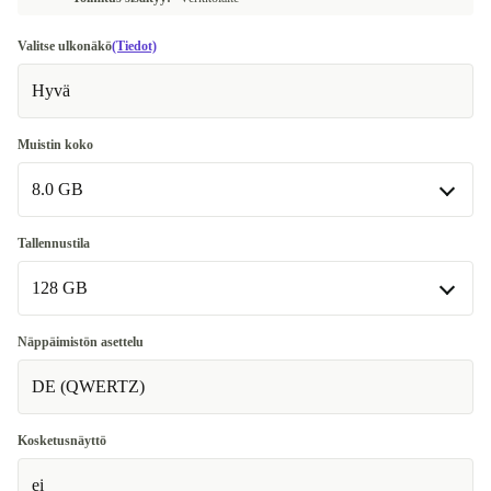
Valitse ulkonäkö
(Tiedot)
Hyvä
Muistin koko
8.0 GB
8.0 GB
Tallennustila
128 GB
16.0 GB
+70 €
128 GB
Näppäimistön asettelu
DE (QWERTZ)
256 GB
512 GB
+50 €
Kosketusnäyttö
ei
1000 GB
+150 €