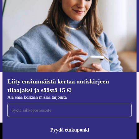
Liity ensimmäistä kertaa uutiskirjeen
tilaajaksi ja säästä 15 €!
Älä missaa enää yhtäkään tarjousta.
Pyydä etukuponki
Lisätietoja henkilötietojen käytöstä löydät
tietosuojaselosteestamme
.
Liity ensimmäistä kertaa uutiskirjeen
Hanki refurbed-sovellus
tilaajaksi ja säästä 15 €!
iOS:lle ja Androidille
Älä enää koskaan missaa tarjousta
Pyydä etukuponki
REFURBED SUOMI - RETHINK NEW.