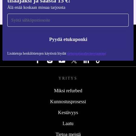
tilaajaksi ja säästä 15 €!
Älä enää koskaan missaa tarjousta
REFURBED SUOMI - RETHINK NEW.
Pyydä etukuponki
SEURAA MEITÄ
Lisätietoja henkilötietojen käytöstä löydät
tietosuojaselosteestamme
YRITYS
Miksi refurbed
Kunnostusprosessi
Kestävyys
Laatu
Tietoa meistä