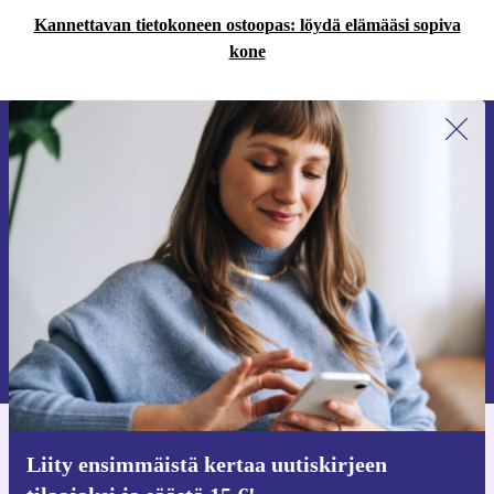
Kannettavan tietokoneen ostoopas: löydä elämääsi sopiva
kone
Liity ensimmäistä kertaa uutiskirjeen
tilaajaksi ja säästä 15 €!
Älä missaa enää yhtäkään tarjousta.
Pyydä etukuponki
Lisätietoja henkilötietojen käytöstä löydät
tietosuojaselosteestamme
.
Hanki refurbed-sovellus
Liity ensimmäistä kertaa uutiskirjeen
iOS:lle ja Androidille