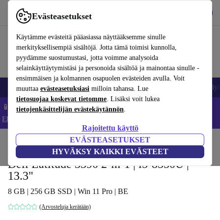
Lataa sovellus
Lataa
Evästeasetukset
Käytä refurbed-palvelua nopeasti ja helposti
Käytämme evästeitä pääasiassa näyttääksemme sinulle
merkityksellisempiä sisältöjä. Jotta tämä toimisi kunnolla,
pyydämme suostumustasi, jotta voimme analysoida
selainkäyttäytymistäsi ja personoida sisältöä ja mainontaa sinulle -
ensimmäisen ja kolmannen osapuolen evästeiden avulla. Voit
Matkapuhelimet ja älypuhelimet
Kannettavat tietokoneet
Tabletit
Älyk
muuttaa
evästeasetuksiasi
milloin tahansa. Lue
tietosuojaa koskevat tietomme
. Lisäksi voit lukea
📱 Säästä 5 % LISÄÄ iPhoneista – Koodi: IPHONEDEAL –
tietojenkäsittelijän evästekäytännön
.
Ehdot ja säännöt
Rajoitettu käyttö
EVÄSTEASETUKSET
Koti
Tuotteet
Kannettavat tietokoneet
Dellin kannettavat tietokoneet
HYVÄKSY KAIKKI EVÄSTEET
Dell Latitude 3390 2-in-1 | i5-8350U |
13.3"
8 GB | 256 GB SSD | Win 11 Pro | BE
(Arvosteluja kerätään)