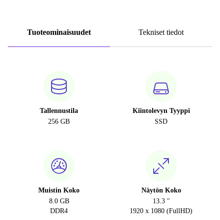
Tuoteominaisuudet
Tekniset tiedot
Tallennustila
Kiintolevyn Tyyppi
256 GB
SSD
Muistin Koko
Näytön Koko
8.0 GB
13.3 "
DDR4
1920 x 1080 (FullHD)