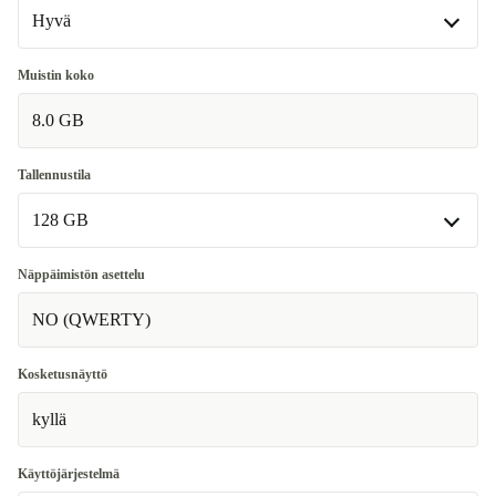
Hyvä
Hyvä
Muistin koko
8.0 GB
Erittäin hyvä
+28,31 €
Erinomainen
+622,84 €
Tallennustila
128 GB
128 GB
Näppäimistön asettelu
NO (QWERTY)
256 GB
+7,08 €
Kosketusnäyttö
kyllä
Käyttöjärjestelmä