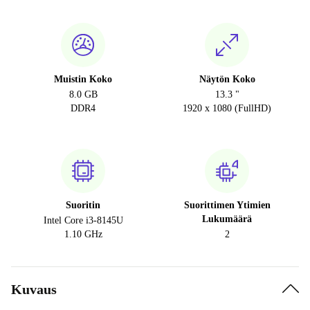
Muistin Koko
Näytön Koko
8.0 GB
13.3 "
DDR4
1920 x 1080 (FullHD)
Suoritin
Suorittimen Ytimien
Lukumäärä
Intel Core i3-8145U
1.10 GHz
2
Kuvaus