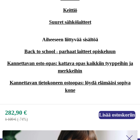
Keittiö
Suuret sähkölaitteet
Aiheeseen liittyvää sisältöä
Back to school - parhaat laitteet opiskeluun
Kannettavan osto-opas: kattava opas kaikkiin tyyppeihin ja
merkkeihin
Kannettavan tietokoneen ostoopas: löydä elämääsi sopiva
kone
282,90 €
Lisää ostoskoriin
1 109 €
(-74%)