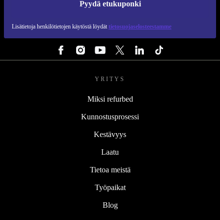
Pyydä etukuponki
REFURBED SUOMI - RETHINK NEW.
Lisätietoja henkilötietojen käytöstä löydät
tietosuojaselosteestamme
SEURAA MEITÄ
YRITYS
Miksi refurbed
Kunnostusprosessi
Kestävyys
Laatu
Tietoa meistä
Työpaikat
Blog