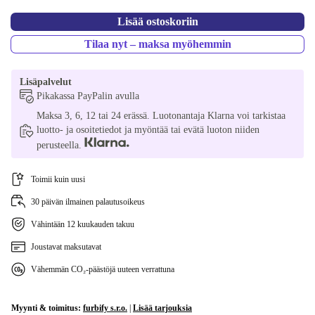
Lisää ostoskoriin
Tilaa nyt – maksa myöhemmin
Lisäpalvelut
Pikakassa PayPalin avulla
Maksa 3, 6, 12 tai 24 erässä. Luotonantaja Klarna voi tarkistaa
luotto- ja osoitetiedot ja myöntää tai evätä luoton niiden
perusteella.
Toimii kuin uusi
30 päivän ilmainen palautusoikeus
Vähintään 12 kuukauden takuu
Joustavat maksutavat
Vähemmän CO₂-päästöjä uuteen verrattuna
Myynti & toimitus:
furbify s.r.o.
|
Lisää tarjouksia