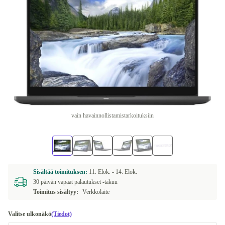
vain havainnollistamistarkoituksiin
Sisältää toimituksen:
11. Elok. -
14. Elok.
30 päivän vapaat palautukset -takuu
Toimitus sisältyy:
Verkkolaite
Valitse ulkonäkö
(Tiedot)