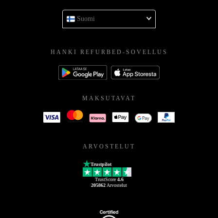
Suomi
HANKI REFURBED-SOVELLUS
MAKSUTAVAT
ARVOSTELUT
Trustpilot
TrustScore
4.6
205862
Arvostelut