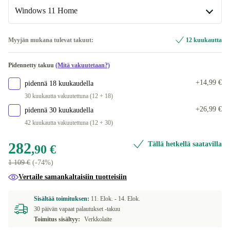
Windows 11 Home
Windows 11 Home
Myyjän mukana tulevat takuut:
12 kuukautta
Windows 11 Professional
Pidennetty takuu
(Mitä vakuutetaan?)
+14,99 €
pidennä 18 kuukaudella
30 kuukautta vakuutettuna (12 + 18)
+26,99 €
pidennä 30 kuukaudella
42 kuukautta vakuutettuna (12 + 30)
282
Tällä hetkellä saatavilla
,90 €
1 109 €
(-74%)
Vertaile samankaltaisiin tuotteisiin
Sisältää toimituksen:
11. Elok. -
14. Elok.
30 päivän vapaat palautukset -takuu
Toimitus sisältyy:
Verkkolaite