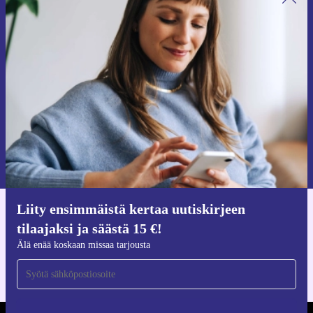
Liity ensimmäistä kertaa uutiskirjeen
tilaajaksi ja säästä 15 €!
Älä missaa enää yhtäkään tarjousta.
Pyydä etukuponki
Lisätietoja henkilötietojen käytöstä löydät
tietosuojaselosteestamme
.
Liity ensimmäistä kertaa uutiskirjeen
Hanki refurbed-sovellus
tilaajaksi ja säästä 15 €!
iOS:lle ja Androidille
Älä enää koskaan missaa tarjousta