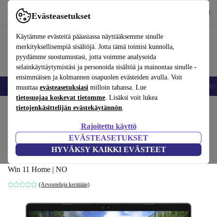
Lataa sovellus
Lataa
Evästeasetukset
Käytä refurbed-palvelua nopeasti ja helposti
Käytämme evästeitä pääasiassa näyttääksemme sinulle
merkityksellisempiä sisältöjä. Jotta tämä toimisi kunnolla,
pyydämme suostumustasi, jotta voimme analysoida
selainkäyttäytymistäsi ja personoida sisältöä ja mainontaa sinulle -
ensimmäisen ja kolmannen osapuolen evästeiden avulla. Voit
Matkapuhelimet ja älypuhelimet
Kannettavat tietokoneet
Tabletit
Älyk
muuttaa
evästeasetuksiasi
milloin tahansa. Lue
tietosuojaa koskevat tietomme
. Lisäksi voit lukea
Koti
tietojenkäsittelijän evästekäytännön
Tuotteet
Kannettavat tietokoneet
Dellin kannettavat tietokoneet
.
Rajoitettu käyttö
Dell Latitude 5300 2-in-1 | i3-
EVÄSTEASETUKSET
8145U | 13.3-tuuman
282
,90 €
HYVÄKSY KAIKKI EVÄSTEET
1 109 €
8 GB | 128 GB SSD | FHD | Touch | Webkamera |
Win 11 Home | NO
(Arvosteluja kerätään)