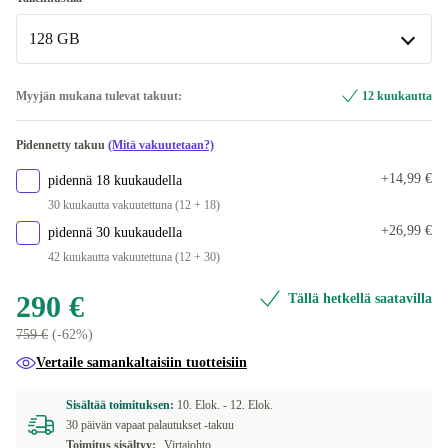
128 GB
128 GB
Myyjän mukana tulevat takuut:
12 kuukautta
256 GB
+10 €
Pidennetty takuu
(Mitä vakuutetaan?)
512 GB
+20 €
+14,99 €
pidennä 18 kuukaudella
30 kuukautta vakuutettuna (12 + 18)
1000 GB
+70 €
+26,99 €
pidennä 30 kuukaudella
42 kuukautta vakuutettuna (12 + 30)
290 €
Tällä hetkellä saatavilla
759 €
(-62%)
Vertaile samankaltaisiin tuotteisiin
Sisältää toimituksen:
10. Elok. -
12. Elok.
30 päivän vapaat palautukset -takuu
Toimitus sisältyy:
Virtajohto