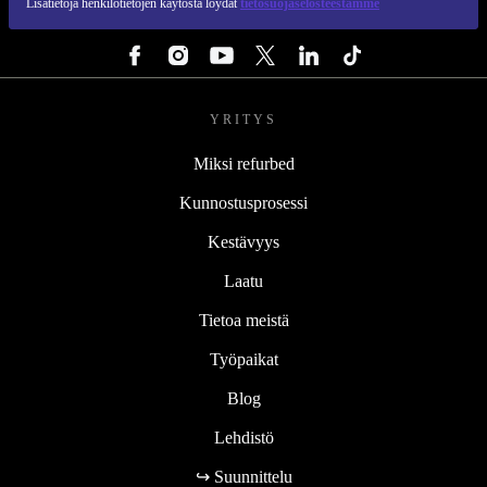
Lisätietoja henkilötietojen käytöstä löydät
tietosuojaselosteestamme
SEURAA MEITÄ
YRITYS
Miksi refurbed
Kunnostusprosessi
Kestävyys
Laatu
Tietoa meistä
Työpaikat
Blog
Lehdistö
↪ Suunnittelu