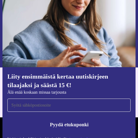
tilaajaksi ja säästä 15 €!
Älä missaa enää yhtäkään tarjousta.
Pyydä etukuponki
Lisätietoja henkilötietojen käytöstä löydät
tietosuojaselosteestamme
.
Liity ensimmäistä kertaa uutiskirjeen
Hanki refurbed-sovellus
tilaajaksi ja säästä 15 €!
iOS:lle ja Androidille
Älä enää koskaan missaa tarjousta
Pyydä etukuponki
REFURBED SUOMI - RETHINK NEW.