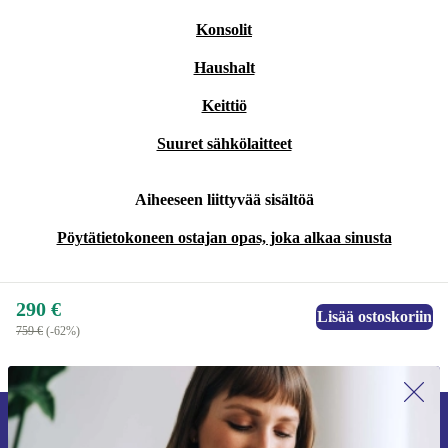
Konsolit
Haushalt
Keittiö
Suuret sähkölaitteet
Aiheeseen liittyvää sisältöä
Pöytätietokoneen ostajan opas, joka alkaa sinusta
290 €
Lisää ostoskoriin
759 €
(-62%)
Liity ensimmäistä kertaa uutiskirjeen