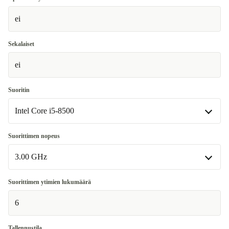
ei
16.0 GB
+50 €
Sekalaiset
ei
Suoritin
Intel Core i5-8500
Intel Core i5-8500
Suorittimen nopeus
Saatavilla muissa konfiguraatioissa
3.00 GHz
Intel Core i5-8400
+20 €
3.00 GHz
Suorittimen ytimien lukumäärä
Saatavilla muissa konfiguraatioissa
6
2.80 GHz
+20 €
Tallennustila