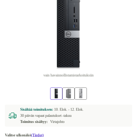
vain havainnollistamistarkoituksiin
Sisältää toimituksen:
10. Elok. -
12. Elok.
30 päivän vapaat palautukset -takuu
Toimitus sisältyy:
Virtajohto
Valitse ulkonäkö
(Tiedot)