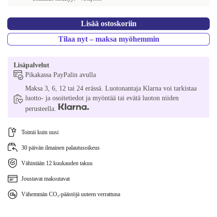
Lisää ostoskoriin
Tilaa nyt – maksa myöhemmin
Lisäpalvelut
Pikakassa PayPalin avulla
Maksa 3, 6, 12 tai 24 erässä. Luotonantaja Klarna voi tarkistaa
luotto- ja osoitetiedot ja myöntää tai evätä luoton niiden
perusteella.
Toimii kuin uusi
30 päivän ilmainen palautusoikeus
Vähintään 12 kuukauden takuu
Joustavat maksutavat
Vähemmän CO₂-päästöjä uuteen verrattuna