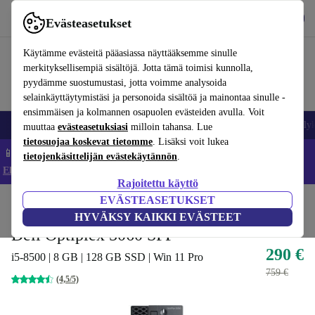
Lataa sovellus
Lataa
Evästeasetukset
Käytä refurbed-palvelua nopeasti ja helposti
Käytämme evästeitä pääasiassa näyttääksemme sinulle
merkityksellisempiä sisältöjä. Jotta tämä toimisi kunnolla,
pyydämme suostumustasi, jotta voimme analysoida
selainkäyttäytymistäsi ja personoida sisältöä ja mainontaa sinulle -
ensimmäisen ja kolmannen osapuolen evästeiden avulla. Voit
Matkapuhelimet ja älypuhelimet
Kannettavat tietokoneet
Tabletit
Älyk
muuttaa
evästeasetuksiasi
milloin tahansa. Lue
tietosuojaa koskevat tietomme
. Lisäksi voit lukea
📱 Säästä 5 % LISÄÄ iPhoneista – Koodi: IPHONEDEAL –
tietojenkäsittelijän evästekäytännön
.
Ehdot ja säännöt
Rajoitettu käyttö
EVÄSTEASETUKSET
Koti
Tuotteet
Pöytätietokoneet
Dellin pöytätietokoneet
HYVÄKSY KAIKKI EVÄSTEET
Dell Optiplex 5060 SFF
290 €
i5-8500 | 8 GB | 128 GB SSD | Win 11 Pro
759 €
(4,5/5)