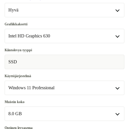
Hyvä
Hyvä
Grafiikkakortti
Intel HD Graphics 630
Erittäin hyvä
+17 €
Intel HD Graphics 630
Kiintolevyn tyyppi
Saatavilla muissa konfiguraatioissa
SSD
Intel UHD Graphics 630
+20 €
Käyttöjärjestelmä
Windows 11 Professional
Windows 11 Professional
Muistin koko
Saatavilla muissa konfiguraatioissa
8.0 GB
Windows 11 Home
+10 €
8.0 GB
Optinen levyasema