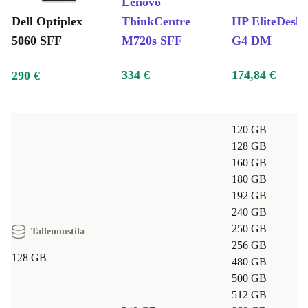
Lenovo
Dell Optiplex
ThinkCentre
HP EliteDesk 
5060 SFF
M720s SFF
G4 DM
334 €
174,84 €
290 €
120 GB
128 GB
160 GB
180 GB
192 GB
240 GB
250 GB
Tallennustila
256 GB
128 GB
480 GB
500 GB
512 GB