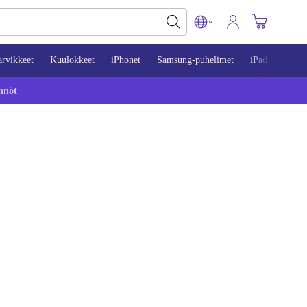
arvikkeet
Kuulokkeet
iPhonet
Samsung-puhelimet
iPadit
Mac
nnöt