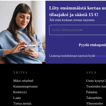
Liity ensimmäistä kertaa uu
tilaajaksi ja säästä 15 €!
Liity ensimmäistä kertaa uutiskirjeen
Älä enää koskaan missaa tarjousta
tilaajaksi ja säästä 15 €!
Älä missaa enää yhtäkään tarjousta.
Pyydä etukupon
Lisätietoja henkilötietojen käytöstä löydät
tietosuo
REFURBED SUOMI - RETHINK NEW.
YRITYS
APUA
Miksi refurbed
Usein kysytyt
Kunnostusprosessi
Tuotteiden kun
Kestävyys
Palautus
Laatu
Takuuehdot
Tietoa meistä
Yhteystiedot