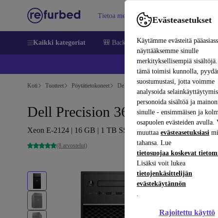
Tietoa meistä
Myy
Apua
Evästeasetukset
Käytämme evästeitä pääasias
Kaikki kategoriat
🎒 Back to school
Matkapuhelimet ja äl
näyttääksemme sinulle
merkityksellisempiä sisältöjä.
📱 
tämä toimisi kunnolla, pyy
suostumustasi, jotta voimme
Koti
Tuotteet
Pöytätietokoneet
Dellin pöytätietokoneet
analysoida selainkäyttäytymist
personoida sisältöä ja mainon
Dell Precision 3630 Tower
sinulle - ensimmäisen ja kol
osapuolen evästeiden avulla. 
Xeon E-2124 | 16 GB | 1 TB SSD | P1000 | Win 11 Pro
muuttaa
evästeasetuksiasi
mi
tahansa. Lue
(8 arvostelut)
tietosuojaa koskevat tieto
Lisäksi voit lukea
tietojenkäsittelijän
evästekäytännön
.
Rajoitettu käyttö