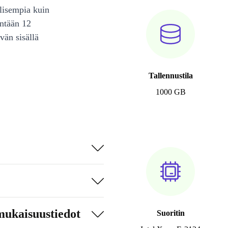
lisempia kuin
intään 12
vän sisällä
Tallennustila
1000 GB
mukaisuustiedot
Suoritin