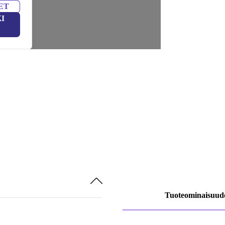
ET
I
Tuoteominaisuud