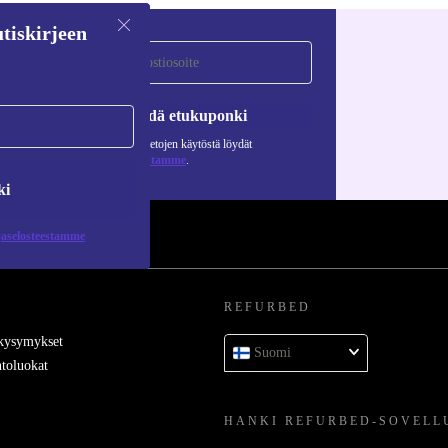
tiskirjeen
Pyydä etukuponki
Lisätietoja henkilötietojen käytöstä löydät
tietosuojaselosteestamme
.
ki
jaselosteestamme
REFURBED
 kysymykset
Suomi
toluokat
HANKI REFURBED-SOVELL