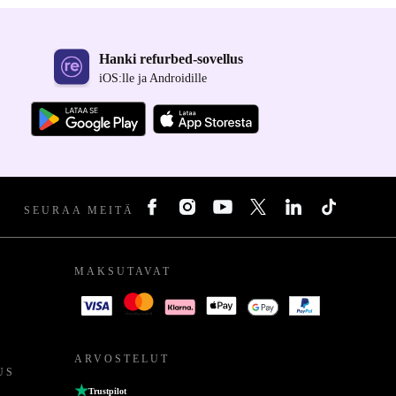
Hanki refurbed-sovellus
iOS:lle ja Androidille
SEURAA MEITÄ
MAKSUTAVAT
ARVOSTELUT
US
Trustpilot