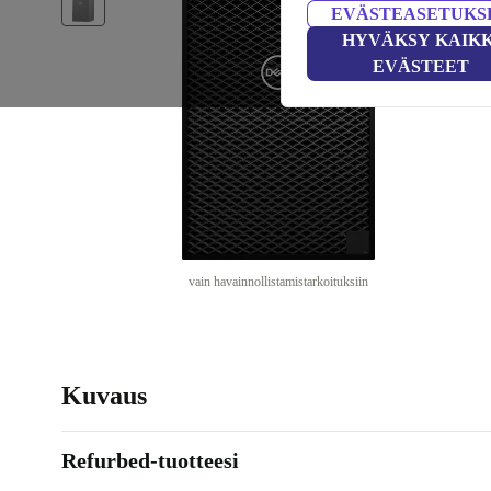
EVÄSTEASETUKS
HYVÄKSY KAIKK
EVÄSTEET
vain havainnollistamistarkoituksiin
Kuvaus
Refurbed-tuotteesi