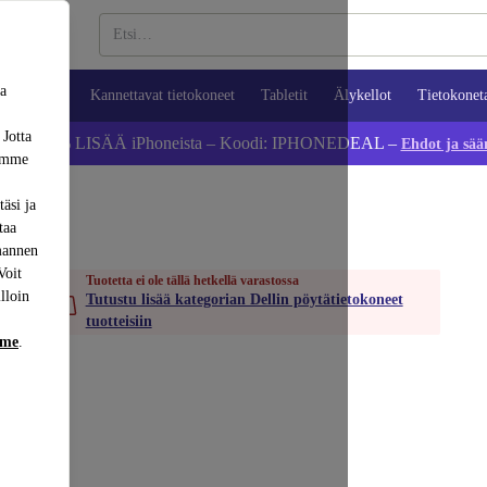
sa
ypuhelimet
Kannettavat tietokoneet
Tabletit
Älykellot
Tietokonet
 Jotta
Säästä 5 % LISÄÄ iPhoneista – Koodi: IPHONEDEAL –
Ehdot ja sää
dämme
äsi ja
taa
mannen
Voit
Tuotetta ei ole tällä hetkellä varastossa
lloin
Tutustu lisää kategorian Dellin pöytätietokoneet
tuotteisiin
mme
.