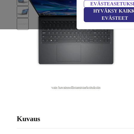
EVÄSTEASETUKS
HYVÄKSY KAIKK
EVÄSTEET
vain havainnollistamistarkoituksiin
Kuvaus