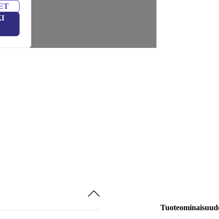
ET
I
Tuoteominaisuud