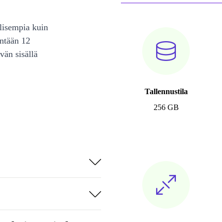
lisempia kuin
intään 12
vän sisällä
Tallennustila
256 GB