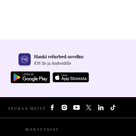
Hanki refurbed-sovellus
iOS:lle ja Androidille
SEURAA MEITÄ
MAKSUTAVAT