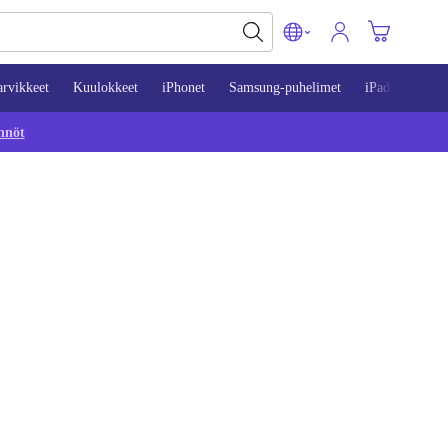
arvikkeet
Kuulokkeet
iPhonet
Samsung-puhelimet
iPadit
Mac
nnöt