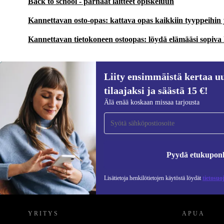
Back to school - parhaat laitteet opiskeluun
Kannettavan osto-opas: kattava opas kaikkiin tyyppeihin
Kannettavan tietokoneen ostoopas: löydä elämääsi sopiva
Liity ensimmäistä kertaa uu
tilaajaksi ja säästä 15 €!
Liity ensimmäistä kertaa uutiskirjeen
Älä enää koskaan missaa tarjousta
tilaajaksi ja säästä 15 €!
Älä missaa enää yhtäkään tarjousta.
Pyydä etukupon
Lisätietoja henkilötietojen käytöstä löydät
tietosuo
REFURBED SUOMI - RETHINK NEW.
YRITYS
APUA