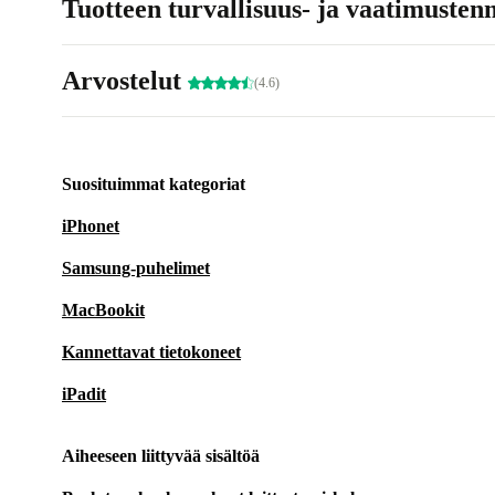
Tuotteen turvallisuus- ja vaatimusten
Arvostelut
(4.6)
Suosituimmat kategoriat
iPhonet
Samsung-puhelimet
MacBookit
Kannettavat tietokoneet
iPadit
Aiheeseen liittyvää sisältöä