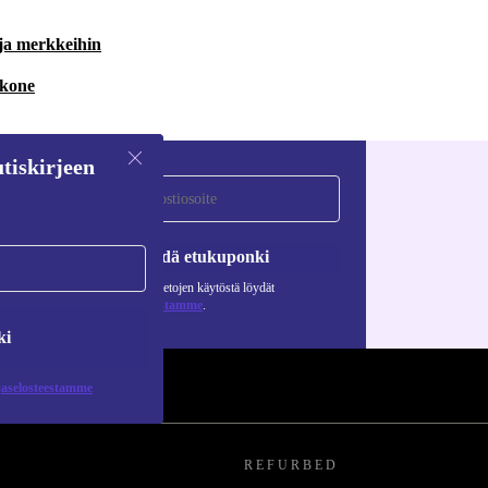
 ja merkkeihin
 kone
tiskirjeen
Pyydä etukuponki
Lisätietoja henkilötietojen käytöstä löydät
tietosuojaselosteestamme
.
ki
jaselosteestamme
REFURBED