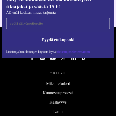
iOS:lle ja Androidille
tilaajaksi ja säästä 15 €!
Älä enää koskaan missaa tarjousta
REFURBED SUOMI - RETHINK NEW.
Pyydä etukuponki
SEURAA MEITÄ
Lisätietoja henkilötietojen käytöstä löydät
tietosuojaselosteestamme
YRITYS
Miksi refurbed
Kunnostusprosessi
Kestävyys
Laatu