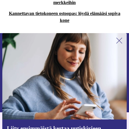
merkkeihin
Kannettavan tietokoneen ostoopas: löydä elämääsi sopiva
kone
Liity ensimmäistä kertaa uutiskirjeen
tilaajaksi ja säästä 15 €!
Älä missaa enää yhtäkään tarjousta.
Pyydä etukuponki
Lisätietoja henkilötietojen käytöstä löydät
tietosuojaselosteestamme
.
Hanki refurbed-sovellus
Liity ensimmäistä kertaa uutiskirjeen