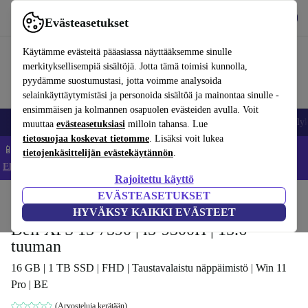
Lataa sovellus
Lataa
Evästeasetukset
Käytä refurbed-palvelua nopeasti ja helposti
Käytämme evästeitä pääasiassa näyttääksemme sinulle
merkityksellisempiä sisältöjä. Jotta tämä toimisi kunnolla,
pyydämme suostumustasi, jotta voimme analysoida
selainkäyttäytymistäsi ja personoida sisältöä ja mainontaa sinulle -
ensimmäisen ja kolmannen osapuolen evästeiden avulla. Voit
Matkapuhelimet ja älypuhelimet
Kannettavat tietokoneet
Tabletit
Älyk
muuttaa
evästeasetuksiasi
milloin tahansa. Lue
tietosuojaa koskevat tietomme
. Lisäksi voit lukea
📱 Säästä 5 % LISÄÄ iPhoneista – Koodi: IPHONEDEAL –
tietojenkäsittelijän evästekäytännön
.
Ehdot ja säännöt
Rajoitettu käyttö
EVÄSTEASETUKSET
Koti
Tuotteet
Kannettavat tietokoneet
Dellin kannettavat tietokoneet
HYVÄKSY KAIKKI EVÄSTEET
Dell XPS 15 7590 | i5-9300H | 15.6-
tuuman
16 GB | 1 TB SSD | FHD | Taustavalaistu näppäimistö | Win 11
Pro | BE
(Arvosteluja kerätään)