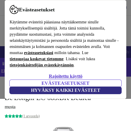
Lataa sovellus
Lataa
Evästeasetukset
Käytä refurbed-palvelua nopeasti ja helposti
Käytämme evästeitä pääasiassa näyttääksemme sinulle
merkityksellisempiä sisältöjä. Jotta tämä toimisi kunnolla,
pyydämme suostumustasi, jotta voimme analysoida
selainkäyttäytymistäsi ja personoida sisältöä ja mainontaa sinulle -
ensimmäisen ja kolmannen osapuolen evästeiden avulla. Voit
Matkapuhelimet ja älypuhelimet
Kannettavat tietokoneet
Tabletit
Älyk
muuttaa
evästeasetuksiasi
milloin tahansa. Lue
tietosuojaa koskevat tietomme
. Lisäksi voit lukea
📱 Säästä 5 % LISÄÄ iPhoneista – Koodi: IPHONEDEAL –
tietojenkäsittelijän evästekäytännön
.
Ehdot ja säännöt
Rajoitettu käyttö
EVÄSTEASETUKSET
Koti
Tuotteet
Keittiö
Juomat
Kahvi
HYVÄKSY KAIKKI EVÄSTEET
De'Longhi EC 685.BK Dedica
musta
(1 arvostelu)