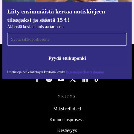
Hanki refurbed-sovellus
Liity ensimmäistä kertaa uutiskirjeen
iOS:lle ja Androidille
tilaajaksi ja säästä 15 €!
Älä enää koskaan missaa tarjousta
REFURBED SUOMI - RETHINK NEW.
Pyydä etukuponki
SEURAA MEITÄ
Lisätietoja henkilötietojen käytöstä löydät
tietosuojaselosteestamme
YRITYS
Miksi refurbed
Kunnostusprosessi
Kestävyys