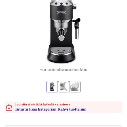
vain havainnollistamistarkoituksiin
Tuotetta ei ole tällä hetkellä varastossa
Tutustu lisää kategorian Kahvi tuotteisiin