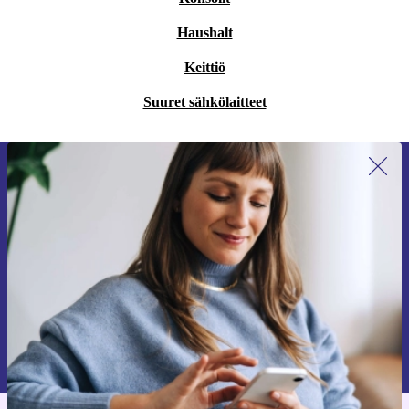
Haushalt
Keittiö
Suuret sähkölaitteet
Liity ensimmäistä kertaa uutiskirjeen
tilaajaksi ja säästä 15 €!
Älä missaa enää yhtäkään tarjousta.
Pyydä etukuponki
Lisätietoja henkilötietojen käytöstä löydät
tietosuojaselosteestamme
.