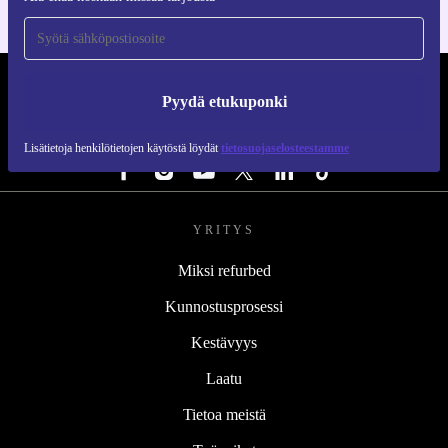
REFURBED SUOMI - RETHINK NEW.
Pyydä etukuponki
SEURAA MEITÄ
Lisätietoja henkilötietojen käytöstä löydät
tietosuojaselosteestamme
YRITYS
Miksi refurbed
Kunnostusprosessi
Kestävyys
Laatu
Tietoa meistä