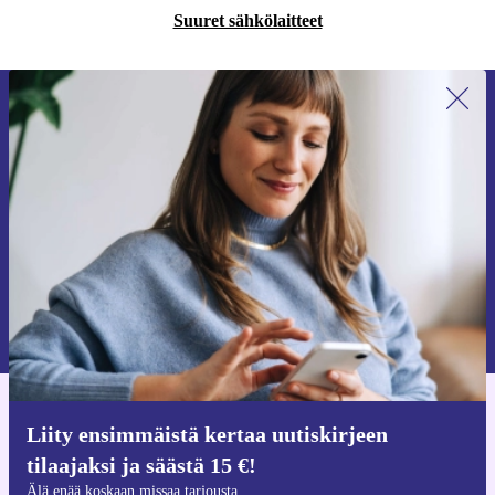
Suuret sähkölaitteet
Liity ensimmäistä kertaa uutiskirjeen
tilaajaksi ja säästä 15 €!
Älä missaa enää yhtäkään tarjousta.
Pyydä etukuponki
Lisätietoja henkilötietojen käytöstä löydät
tietosuojaselosteestamme
.
Hanki refurbed-sovellus
Liity ensimmäistä kertaa uutiskirjeen
iOS:lle ja Androidille
tilaajaksi ja säästä 15 €!
Älä enää koskaan missaa tarjousta