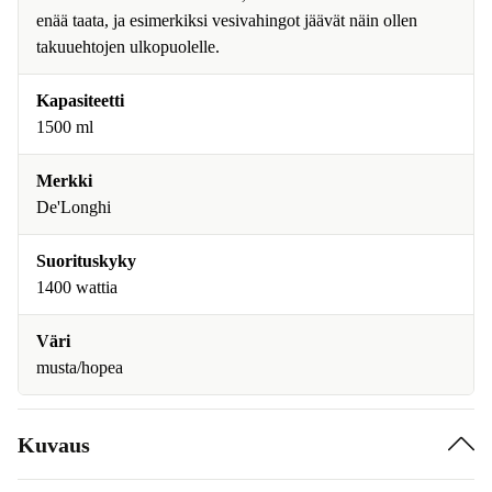
enää taata, ja esimerkiksi vesivahingot jäävät näin ollen
takuuehtojen ulkopuolelle.
Kapasiteetti
1500 ml
Merkki
De'Longhi
Suorituskyky
1400 wattia
Väri
musta/hopea
Kuvaus