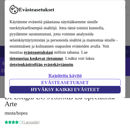
Lataa sovellus
Lataa
Evästeasetukset
Käytä refurbed-palvelua nopeasti ja helposti
Käytämme evästeitä pääasiassa näyttääksemme sinulle
merkityksellisempiä sisältöjä. Jotta tämä toimisi kunnolla,
pyydämme suostumustasi, jotta voimme analysoida
selainkäyttäytymistäsi ja personoida sisältöä ja mainontaa sinulle -
ensimmäisen ja kolmannen osapuolen evästeiden avulla. Voit
Matkapuhelimet ja älypuhelimet
Kannettavat tietokoneet
Tabletit
Älyk
muuttaa
evästeasetuksiasi
milloin tahansa. Lue
tietosuojaa koskevat tietomme
. Lisäksi voit lukea
📱 Säästä 5 % LISÄÄ iPhoneista – Koodi: IPHONEDEAL –
tietojenkäsittelijän evästekäytännön
.
Ehdot ja säännöt
Rajoitettu käyttö
EVÄSTEASETUKSET
Koti
Tuotteet
Keittiö
Juomat
Kahvi
HYVÄKSY KAIKKI EVÄSTEET
De'Longhi EC 9155.MB La Specialista
Arte
musta/hopea
(1 arvostelu)